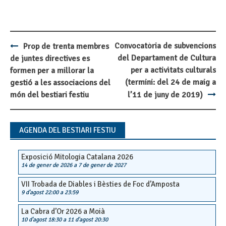
Convocatòria de subvencions
Prop de trenta membres
Post
del Departament de Cultura
de juntes directives es
navigation
per a activitats culturals
formen per a millorar la
(termini: del 24 de maig a
gestió a les associacions del
món del bestiari festiu
l’11 de juny de 2019)
AGENDA DEL BESTIARI FESTIU
Exposició Mitologia Catalana 2026
14 de gener de 2026
a
7 de gener de 2027
VII Trobada de Diables i Bèsties de Foc d’Amposta
9 d'agost 22:00
a
23:59
La Cabra d’Or 2026 a Moià
10 d'agost 18:30
a
11 d'agost 20:30