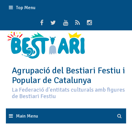
Skip
Top Menu
to
content
Agrupació del Bestiari Festiu i
Popular de Catalunya
La Federació d'entitats culturals amb figures
de Bestiari Festiu
Main Menu