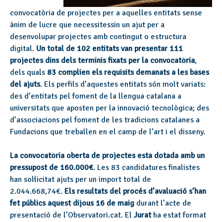
convocatòria de projectes per a aquelles entitats sense
ànim de lucre que necessitessin un ajut per a
desenvolupar projectes amb contingut o estructura
digital.
Un total de 102 entitats van presentar 111
projectes dins dels terminis fixats per la convocatòria
,
dels quals
83 complien els requisits demanats a les bases
del ajuts
. Els perfils d’aquestes entitats són molt variats:
des d’entitats pel foment de la llengua catalana a
universitats que aposten per la innovació tecnològica; des
d’associacions pel foment de les tradicions catalanes a
Fundacions que treballen en el camp de l’art i el disseny.
La convocatòria oberta de projectes està dotada amb un
pressupost de 160.000€
. Les 83 candidatures finalistes
han sol·licitat ajuts per un import total de
2.044.668,74€.
Els resultats del procés d’avaluació s’han
fet públics aquest dijous 16 de maig
durant l’acte de
presentació de l’Observatori.cat. El
Jurat
ha estat format