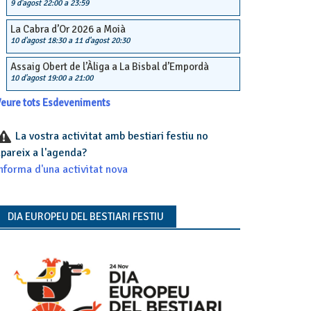
9 d'agost 22:00
a
23:59
La Cabra d’Or 2026 a Moià
10 d'agost 18:30
a
11 d'agost 20:30
Assaig Obert de l’Àliga a La Bisbal d’Empordà
10 d'agost 19:00
a
21:00
eure tots Esdeveniments
La vostra activitat amb bestiari festiu no
pareix a l'agenda?
nforma d'una activitat nova
DIA EUROPEU DEL BESTIARI FESTIU