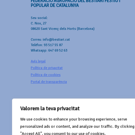
FEDERACIÓ AGRUPACIÓ DEL BESTIARI FESTIU I
POPULAR DE CATALUNYA
Seu social:
C. Nou, 27
08620 Sant Vicenç dels Horts (Barcelona)
Correu: info@bestiari.cat
Telèfon: 93 517 55 87
Whatsapp: 647 69 52 63
Avís legal
Política de privacitat
Política de cookies
Portal de transparència
Valorem la teva privacitat
We use cookies to enhance your browsing experience, serve
AMB EL SUPORT DE
personalized ads or content, and analyze our traffic. By clicking
"Accept All", you consent to our use of cookies.