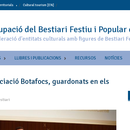
erritorials
Cultural tourism [EN]
pació del Bestiari Festiu i Popular
eració d'entitats culturals amb figures de Bestiari F
S
LLIBRES I PUBLICACIONS
RECURSOS
NOTÍCIES
ociació Botafocs, guardonats en els
stiari