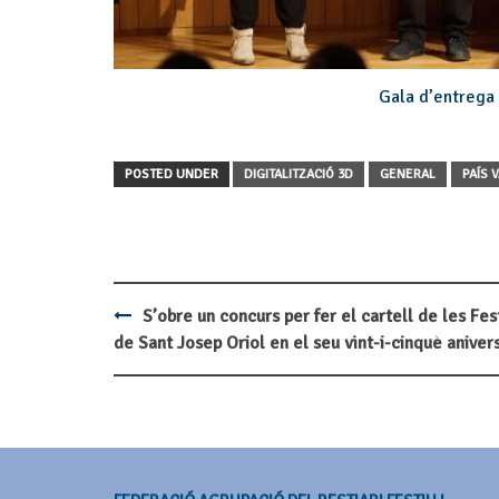
Gala d’entrega
POSTED UNDER
DIGITALITZACIÓ 3D
GENERAL
PAÍS 
S’obre un concurs per fer el cartell de les Fes
Post
de Sant Josep Oriol en el seu vint-i-cinquè anivers
navigation