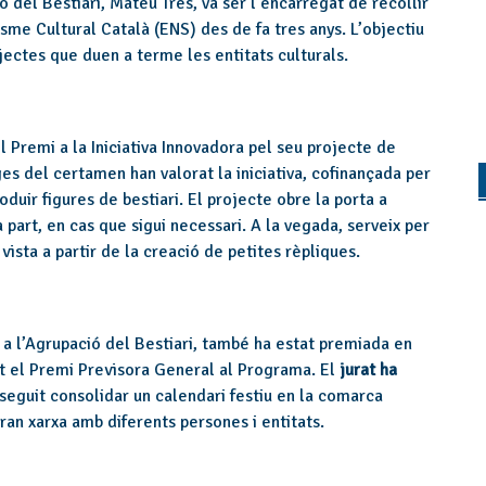
ó del Bestiari, Mateu Tres, va ser l’encarregat de recollir
sme Cultural Català (ENS) des de fa tres anys. L’objectiu
ojectes que duen a terme les entitats culturals.
l Premi a la Iniciativa Innovadora pel seu projecte de
tges del certamen han valorat la iniciativa, cofinançada per
oduir figures de bestiari. El projecte obre la porta a
a part, en cas que sigui necessari. A la vegada, serveix per
vista a partir de la creació de petites rèpliques.
 a l’Agrupació del Bestiari, també ha estat premiada en
but el Premi Previsora General al Programa. El
jurat ha
eguit consolidar un calendari festiu en la comarca
gran xarxa amb diferents persones i entitats.