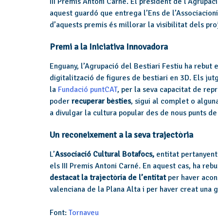
III Premis Antoni Carné. El president de l’Agrupaci
aquest guardó que entrega l’Ens de l’Associacioni
d’aquests premis és millorar la visibilitat dels pr
Premi a la Iniciativa Innovadora
Enguany, l’Agrupació del Bestiari Festiu ha rebut e
digitalització de figures de bestiari en 3D. Els ju
la
Fundació puntCAT
, per la seva capacitat de repr
poder
recuperar bèsties
, sigui al complet o algun
a divulgar la cultura popular des de nous punts de 
Un reconeixement a la seva trajectòria
L’
Associació Cultural Botafocs,
entitat pertanyent
els III Premis Antoni Carné. En aquest cas, ha re
destacat la trajectòria de l’entitat
per haver acons
valenciana de la Plana Alta i per haver creat una 
Font:
Tornaveu