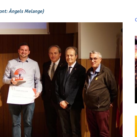
Font: Àngels Melange)
C