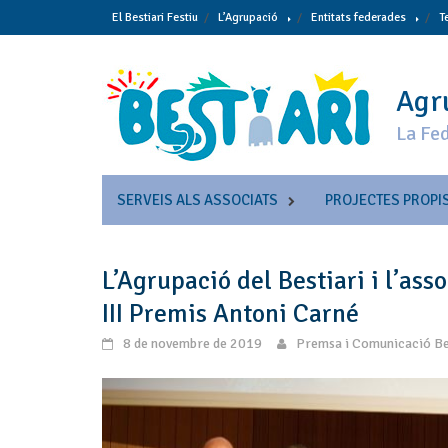
Skip
El Bestiari Festiu
L’Agrupació
Entitats federades
T
to
content
Agru
La Fed
SERVEIS ALS ASSOCIATS
PROJECTES PROPI
L’Agrupació del Bestiari i l’ass
III Premis Antoni Carné
8 de novembre de 2019
Premsa i Comunicació Be