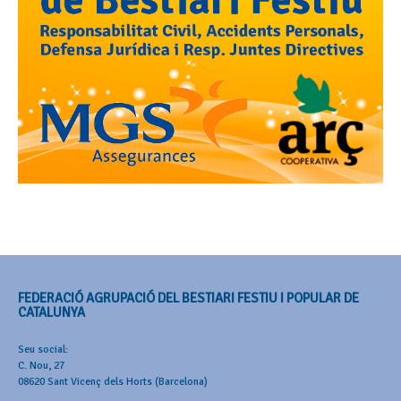
FEDERACIÓ AGRUPACIÓ DEL BESTIARI FESTIU I POPULAR DE
CATALUNYA
Seu social:
C. Nou, 27
08620 Sant Vicenç dels Horts (Barcelona)