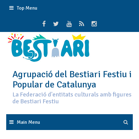
Skip
Top Menu
to
content
Agrupació del Bestiari Festiu i
Popular de Catalunya
La Federació d'entitats culturals amb figures
de Bestiari Festiu
Main Menu