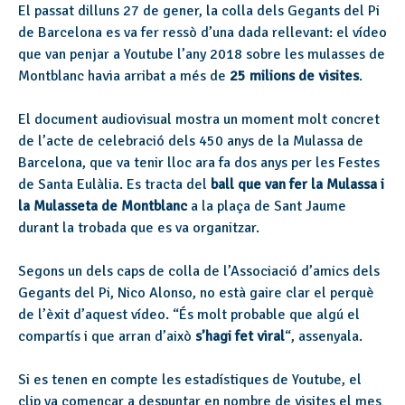
El passat dilluns 27 de gener, la colla dels Gegants del Pi
de Barcelona es va fer ressò d’una dada rellevant: el vídeo
que van penjar a Youtube l’any 2018 sobre les mulasses de
Montblanc havia arribat a més de
25 milions de visites
.
El document audiovisual mostra un moment molt concret
de l’acte de celebració dels 450 anys de la Mulassa de
Barcelona, que va tenir lloc ara fa dos anys per les Festes
de Santa Eulàlia. Es tracta del
ball que van fer la Mulassa i
la Mulasseta de Montblanc
a la plaça de Sant Jaume
durant la trobada que es va organitzar.
Segons un dels caps de colla de l’Associació d’amics dels
Gegants del Pi, Nico Alonso, no està gaire clar el perquè
de l’èxit d’aquest vídeo. “És molt probable que algú el
compartís i que arran d’això
s’hagi fet viral
“, assenyala.
Si es tenen en compte les estadístiques de Youtube, el
clip va començar a despuntar en nombre de visites el mes