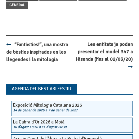
GENERAL
Les entitats ja poden
“Fantàstics!”, una mostra
Post
presentar el model 347 a
de bèsties inspirades en les
navigation
Hisenda (fins al 02/03/20)
llegendes i la mitologia
AGENDA DEL BESTIARI FESTIU
Exposició Mitologia Catalana 2026
14 de gener de 2026
a
7 de gener de 2027
La Cabra d’Or 2026 a Moià
10 d'agost 18:30
a
11 d'agost 20:30
Assaig Obert de l’Àliga a La Bisbal d’Empordà