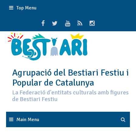
Skip
Top Menu
to
content
Agrupació del Bestiari Festiu i
Popular de Catalunya
La Federació d'entitats culturals amb figures
de Bestiari Festiu
Main Menu