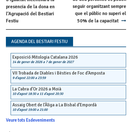
navigation
seguir organitzant sempre
presència de la dona en
que el públic no superi el
l’Agrupació del Bestiari
Festiu
50% de la capacitat
AGENDA DEL BESTIARI FESTIU
Exposició Mitologia Catalana 2026
14 de gener de 2026
a
7 de gener de 2027
VII Trobada de Diables i Bèsties de Foc d’Amposta
9 d'agost 22:00
a
23:59
La Cabra d’Or 2026 a Moià
10 d'agost 18:30
a
11 d'agost 20:30
Assaig Obert de l’Àliga a La Bisbal d’Empordà
10 d'agost 19:00
a
21:00
Veure tots Esdeveniments