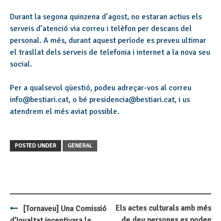
Durant la segona quinzena d’agost, no estaran actius els
serveis d’atenció via correu i telèfon per descans del
personal. A més, durant aquest període es preveu ultimar
el trasllat dels serveis de telefonia i internet a la nova seu
social.
Per a qualsevol qüestió, podeu adreçar-vos al correu
info@bestiari.cat, o bé presidencia@bestiari.cat, i us
atendrem el més aviat possible.
POSTED UNDER
GENERAL
Els actes culturals amb més
[Tornaveu] Una Comissió
Post
de deu persones es poden
d’Igualtat incentivarà la