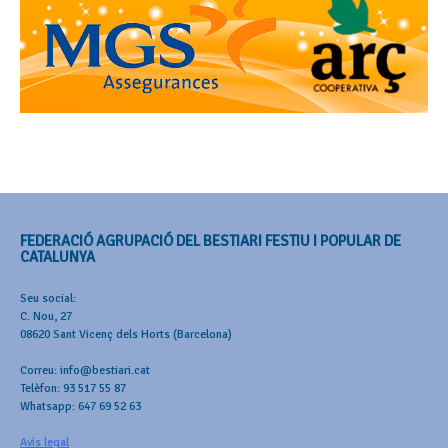
FEDERACIÓ AGRUPACIÓ DEL BESTIARI FESTIU I POPULAR DE
CATALUNYA
Seu social:
C. Nou, 27
08620 Sant Vicenç dels Horts (Barcelona)
Correu: info@bestiari.cat
Telèfon: 93 517 55 87
Whatsapp: 647 69 52 63
Avís legal