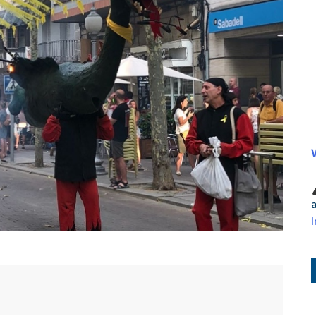
V
a
I