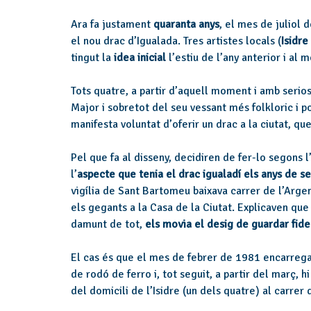
Ara fa justament
quaranta anys
, el mes de juliol 
el nou drac d’Igualada. Tres artistes locals (
Isidre
tingut la
idea inicial
l’estiu de l’any anterior i al 
Tots quatre, a partir d’aquell moment i amb serio
Major i sobretot del seu vessant més folkloric i p
manifesta voluntat d’oferir un drac a la ciutat, que
Pel que fa al disseny, decidiren de fer-lo segons l
l’
aspecte que tenia el drac igualadí els anys de se
vigília de Sant Bartomeu baixava carrer de l’Argen
els gegants a la Casa de la Ciutat. Explicaven que
damunt de tot,
els movia el desig de guardar fide
El cas és que el mes de febrer de 1981 encarregar
de rodó de ferro i, tot seguit, a partir del març, hi
del domicili de l’Isidre (un dels quatre) al carrer