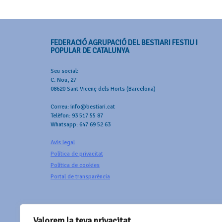
FEDERACIÓ AGRUPACIÓ DEL BESTIARI FESTIU I
POPULAR DE CATALUNYA
Seu social:
C. Nou, 27
08620 Sant Vicenç dels Horts (Barcelona)
Correu: info@bestiari.cat
Telèfon: 93 517 55 87
Whatsapp: 647 69 52 63
Avís legal
Política de privacitat
Política de cookies
Portal de transparència
Valorem la teva privacitat