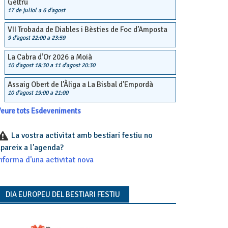
Geltrú
17 de juliol
a
6 d'agost
VII Trobada de Diables i Bèsties de Foc d’Amposta
9 d'agost 22:00
a
23:59
La Cabra d’Or 2026 a Moià
10 d'agost 18:30
a
11 d'agost 20:30
Assaig Obert de l’Àliga a La Bisbal d’Empordà
10 d'agost 19:00
a
21:00
eure tots Esdeveniments
La vostra activitat amb bestiari festiu no
pareix a l'agenda?
nforma d'una activitat nova
DIA EUROPEU DEL BESTIARI FESTIU