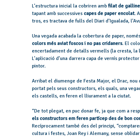
L’estructura inicial la cobriren amb
filat de gallin
tapant amb successives
capes de paper encolat
. 
tros, es tractava de fulls del Diari d’Igualada, l’Av
Una vegada acabada la cobertura de paper, només 
colors més aviat foscos i no pas cridaners
. El col
encertadament de detalls vermells (la cresta, la l
L’aplicació d’una darrera capa de vernís protector 
pintor.
Arribat el diumenge de Festa Major, el Drac, nou de
portat pels seus constructors, els quals, una veg
els castells, en feren el lliurament a la ciutat.
“De tot plegat, en puc donar fe, ja que com a respo
els constructors em feren partícep des de bon 
Recíprocament també des del principi, “comptaren
cultura i festes, Joan Rey i Alemany, sense oblidar