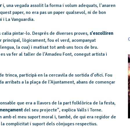
er
i, una vegada assolit la forma i volum adequats, l’anaren
Aquest paper, no era pas un paper qualsevol, ni de bon
ui i La Vanguardia.
calia pintar-lo. Després de diverses proves,
s’escolliren
C
or principal, lògicament, fou el verd, acompanyat
lengua, la cua) i matisat tot amb uns tocs de bru.
es va fer al taller de l’Amadeu Font, conegut artista i
 trinca, participà en la cercavila de sortida d’ofici. Fou
ada arribats a la plaça de l’Ajuntament, abans de començar
nsable que era a llavors de la part folklòrica de la festa,
començament
del seu projecte”, explica Valls i Torne.
 amb el meu suport moral i, també, de qui era regidor de
 la complicitat i suport dels cònjuges respectius.