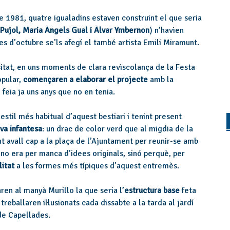
de 1981, quatre igualadins estaven construint el que seria
 Pujol, Maria Àngels Gual i Àlvar Ymbernon
) n’havien
mes d’octubre se’ls afegí el també artista Emili Miramunt.
sitat, en uns moments de clara reviscolança de la Festa
opular,
començaren a elaborar el projecte
amb la
 feia ja uns anys que no en tenia.
’estil més habitual d’aquest bestiari i tenint present
va infantesa
: un drac de color verd que al migdia de la
t avall cap a la plaça de l’Ajuntament per reunir-se amb
 no era per manca d’idees originals, sinó perquè, per
litat
a les formes més típiques d’aquest entremès.
en al manyà Murillo la que seria l’
estructura base
feta
 treballaren il·lusionats cada dissabte a la tarda al jardí
 de Capellades.