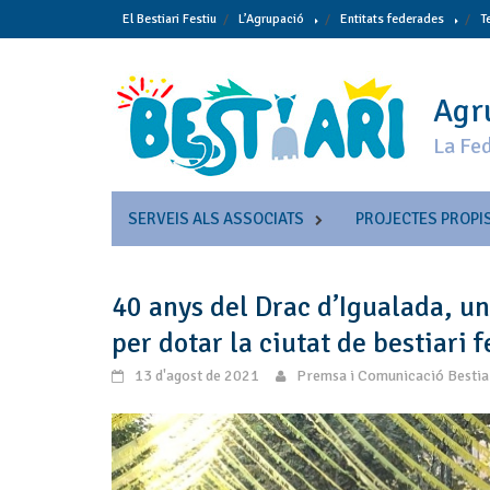
Skip
El Bestiari Festiu
L’Agrupació
Entitats federades
T
to
content
Agru
La Fed
SERVEIS ALS ASSOCIATS
PROJECTES PROPI
40 anys del Drac d’Igualada, un
per dotar la ciutat de bestiari f
13 d'agost de 2021
Premsa i Comunicació Bestia