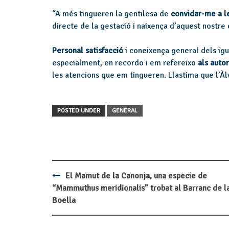
“A més tingueren la gentilesa de
convidar-me a le
directe de la gestació i naixença d’aquest nostre
Personal satisfacció
i coneixença general dels igua
especialment, en recordo i em refereixo
als autor
les atencions que em tingueren. Llastima que l’Àlv
POSTED UNDER
GENERAL
El Mamut de la Canonja, una espècie de
Post
“Mammuthus meridionalis” trobat al Barranc de l
navigation
Boella