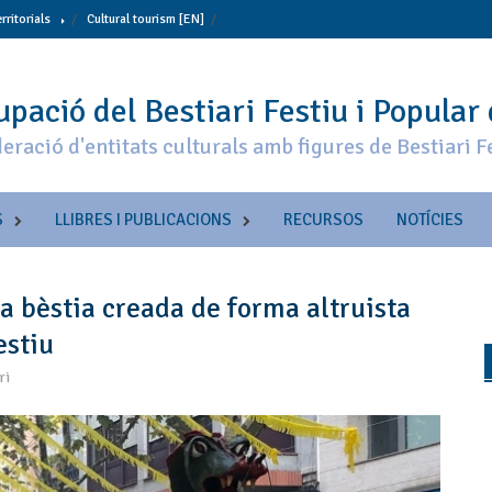
erritorials
Cultural tourism [EN]
pació del Bestiari Festiu i Popular
eració d'entitats culturals amb figures de Bestiari F
S
LLIBRES I PUBLICACIONS
RECURSOS
NOTÍCIES
a bèstia creada de forma altruista
estiu
ri