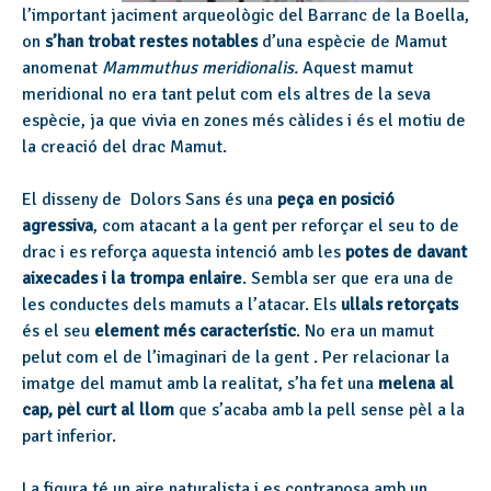
l’important jaciment arqueològic del Barranc de la Boella,
on
s’han trobat restes notables
d’una espècie de Mamut
anomenat
Mammuthus meridionalis.
Aquest mamut
meridional no era tant pelut com els altres de la seva
espècie, ja que vivia en zones més càlides i és el motiu de
la creació del drac Mamut.
El disseny de Dolors Sans és una
peça en posició
agressiva
, com atacant a la gent per reforçar el seu to de
drac i es reforça aquesta intenció amb les
potes de davant
aixecades i la trompa enlaire
. Sembla ser que era una de
les conductes dels mamuts a l’atacar. Els
ullals retorçats
és el seu
element més característic
. No era un mamut
pelut com el de l’imaginari de la gent . Per relacionar la
imatge del mamut amb la realitat, s’ha fet una
melena al
cap, pèl curt al llom
que s’acaba amb la pell sense pèl a la
part inferior.
La figura té un aire naturalista i es contraposa amb un