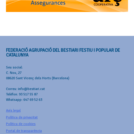
FEDERACIÓ AGRUPACIÓ DEL BESTIARI FESTIU I POPULAR DE
CATALUNYA
Seu social:
C. Nou, 27
08620 Sant Vicenç dels Horts (Barcelona)
Correu: info@bestiari.cat
Telèfon: 93 517 55 87
Whatsapp: 647 69 52 63
Avís legal
Política de privacitat
Política de cookies
Portal de transparència