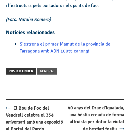
i l’estructura pels portadors i els punts de foc.
(Foto: Natalia Romero)
Notícies relacionades
S’estrena el primer Mamut de la província de
Tarragona amb ADN 100% canongí
POSTED UNDER
GENERAL
40 anys del Drac d’Igualada,
El Bou de Foc del
Post
una bèstia creada de forma
Vendrell celebra el 35è
navigation
altruista per dotar la ciutat
aniversari amb una exposició
al Portal del Pardo
de bestiari festiu