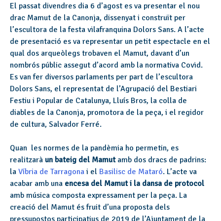
El passat divendres dia 6 d’agost es va presentar el nou
drac Mamut de la Canonja, dissenyat i construït per
l’escultora de la festa vilafranquina Dolors Sans. A l’acte
de presentació es va representar un petit espectacle en el
qual dos arqueòlegs trobaven el Mamut, davant d’un
nombrós públic assegut d’acord amb la normativa Covid.
Es van fer diversos parlaments per part de l’escultora
Dolors Sans, el representat de l’Agrupació del Bestiari
Festiu i Popular de Catalunya, Lluís Bros, la colla de
diables de la Canonja, promotora de la peça, i el regidor
de cultura, Salvador Ferré.
Quan les normes de la pandèmia ho permetin, es
realitzarà
un bateig del Mamut
amb dos dracs de padrins:
la
Víbria de Tarragona
i el
Basilisc de Mataró
. L’acte va
acabar amb una
encesa del Mamut i la dansa de protocol
amb música composta expressament per la peça. La
creació del Mamut és fruit d’una proposta dels
pressupostos participatius de 2019 de l’Ajuntament de la