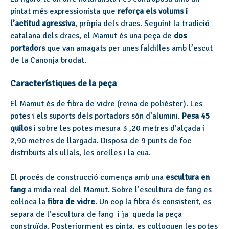
pintat més expressionista que
reforça els volums i
l’actitud agressiva
, pròpia dels dracs. Seguint la tradició
catalana dels dracs, el Mamut és una peça de
dos
portadors
que van amagats per unes faldilles amb l’escut
de la Canonja brodat.
Característiques de la peça
El Mamut és de fibra de vidre (reïna de polièster). Les
potes i els suports dels portadors són d’alumini.
Pesa 45
quilos
i sobre les potes mesura 3 ,20 metres d’alçada i
2,90 metres de llargada. Disposa de 9 punts de foc
distribuïts als ullals, les orelles i la cua.
El procés de construcció comença amb una
escultura en
fang
a mida real del Mamut. Sobre l’escultura de fang es
col·loca la
fibra de vidre
. Un cop la fibra és consistent, es
separa de l’escultura de fang i ja queda la peça
construïda. Posteriorment es pinta, es col·loquen les potes