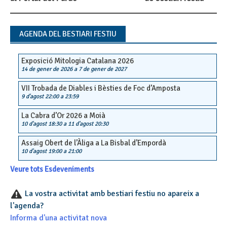
AGENDA DEL BESTIARI FESTIU
Exposició Mitologia Catalana 2026
14 de gener de 2026
a
7 de gener de 2027
VII Trobada de Diables i Bèsties de Foc d’Amposta
9 d'agost 22:00
a
23:59
La Cabra d’Or 2026 a Moià
10 d'agost 18:30
a
11 d'agost 20:30
Assaig Obert de l’Àliga a La Bisbal d’Empordà
10 d'agost 19:00
a
21:00
Veure tots Esdeveniments
La vostra activitat amb bestiari festiu no apareix a
l'agenda?
Informa d'una activitat nova