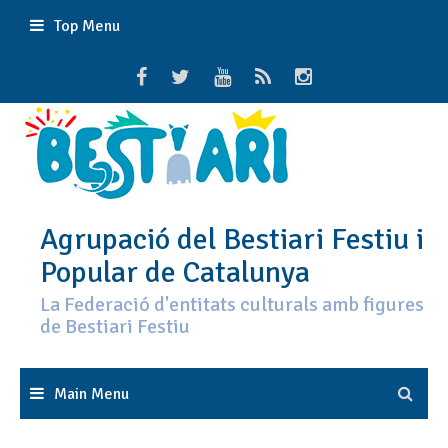
Skip
Top Menu
to
content
Agrupació del Bestiari Festiu i
Popular de Catalunya
La Federació d'entitats culturals amb figures
de Bestiari Festiu
Main Menu