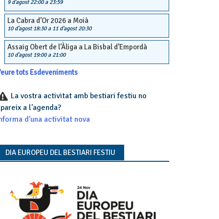
9 d'agost 22:00
a
23:59
La Cabra d’Or 2026 a Moià
10 d'agost 18:30
a
11 d'agost 20:30
Assaig Obert de l’Àliga a La Bisbal d’Empordà
10 d'agost 19:00
a
21:00
eure tots Esdeveniments
La vostra activitat amb bestiari festiu no
pareix a l'agenda?
nforma d'una activitat nova
DIA EUROPEU DEL BESTIARI FESTIU