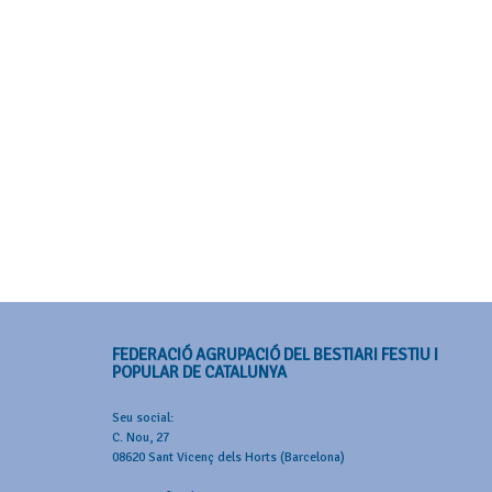
FEDERACIÓ AGRUPACIÓ DEL BESTIARI FESTIU I
POPULAR DE CATALUNYA
Seu social:
C. Nou, 27
08620 Sant Vicenç dels Horts (Barcelona)