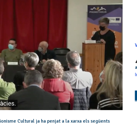
V
a
I
onisme Cultural ja ha penjat a la xarxa els següents