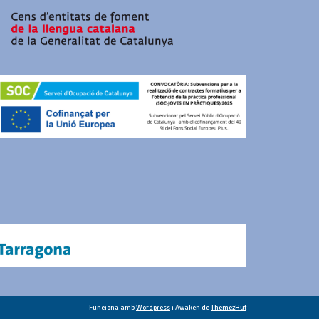
Funciona amb
Wordpress
i Awaken de
ThemezHut