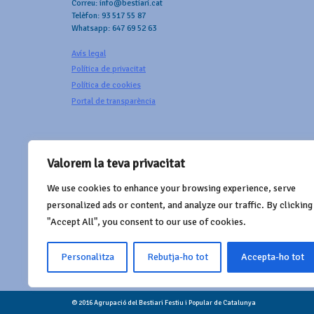
Correu: info@bestiari.cat
Telèfon: 93 517 55 87
Whatsapp: 647 69 52 63
Avís legal
Política de privacitat
Política de cookies
Portal de transparència
Valorem la teva privacitat
We use cookies to enhance your browsing experience, serve
AMB EL SUPORT DE
personalized ads or content, and analyze our traffic. By clicking
"Accept All", you consent to our use of cookies.
Personalitza
Rebutja-ho tot
Accepta-ho tot
© 2016 Agrupació del Bestiari Festiu i Popular de Catalunya