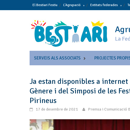
Skip
El Bestiari Festiu
L’Agrupació
Entitats federades
T
to
content
Agru
La Fed
SERVEIS ALS ASSOCIATS
PROJECTES PROPI
Ja estan disponibles a internet
Gènere i del Simposi de les Fest
Pirineus
17 de desembre de 2021
Premsa i Comunicació B