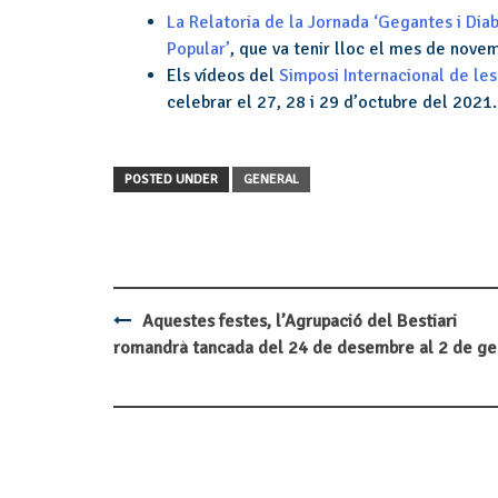
La Relatoria de la Jornada ‘Gegantes i Diab
Popular’
, que va tenir lloc el mes de nove
Els vídeos del
Simposi Internacional de les 
celebrar el 27, 28 i 29 d’octubre del 2021.
POSTED UNDER
GENERAL
Aquestes festes, l’Agrupació del Bestiari
Post
romandrà tancada del 24 de desembre al 2 de g
navigation