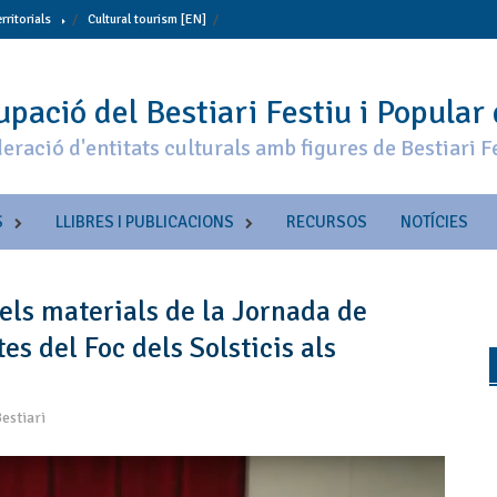
erritorials
Cultural tourism [EN]
pació del Bestiari Festiu i Popular
eració d'entitats culturals amb figures de Bestiari F
S
LLIBRES I PUBLICACIONS
RECURSOS
NOTÍCIES
 els materials de la Jornada de
es del Foc dels Solsticis als
estiari