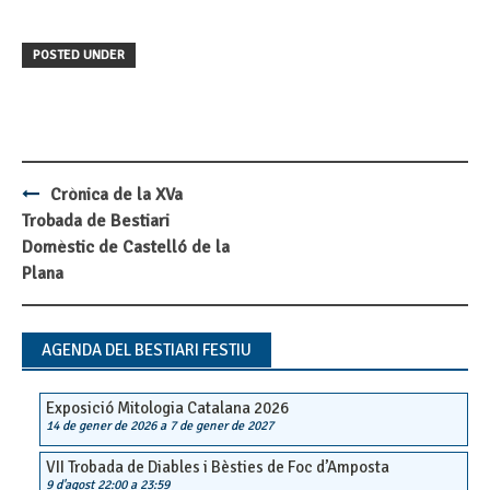
POSTED UNDER
Crònica de la XVa
Post
Trobada de Bestiari
navigation
Domèstic de Castelló de la
Plana
AGENDA DEL BESTIARI FESTIU
Exposició Mitologia Catalana 2026
14 de gener de 2026
a
7 de gener de 2027
VII Trobada de Diables i Bèsties de Foc d’Amposta
9 d'agost 22:00
a
23:59