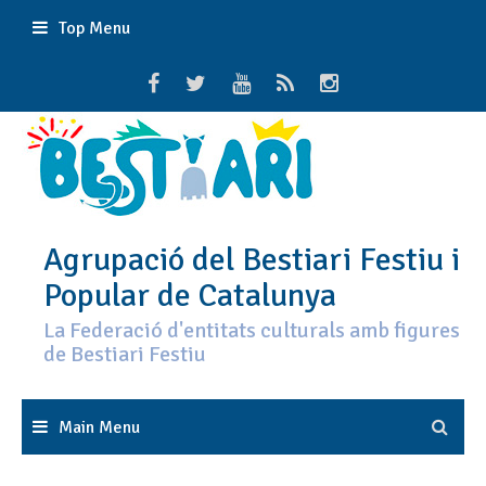
Skip
Top Menu
to
content
Agrupació del Bestiari Festiu i
Popular de Catalunya
La Federació d'entitats culturals amb figures
de Bestiari Festiu
Main Menu