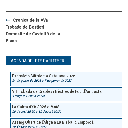
Crònica de la XVa
Post
Trobada de Bestiari
navigation
Domèstic de Castelló de la
Plana
AGENDA DEL BESTIARI FESTIU
Exposició Mitologia Catalana 2026
14 de gener de 2026
a
7 de gener de 2027
VII Trobada de Diables i Bèsties de Foc d’Amposta
9 d'agost 22:00
a
23:59
La Cabra d’Or 2026 a Moià
10 d'agost 18:30
a
11 d'agost 20:30
Assaig Obert de l’Àliga a La Bisbal d’Empordà
10 d'agost 19:00
a
21:00