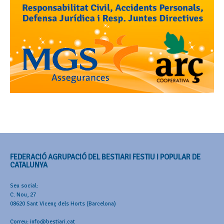
FEDERACIÓ AGRUPACIÓ DEL BESTIARI FESTIU I POPULAR DE
CATALUNYA
Seu social:
C. Nou, 27
08620 Sant Vicenç dels Horts (Barcelona)
Correu: info@bestiari.cat