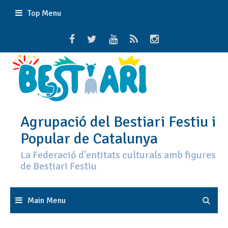
Skip
Top Menu
to
content
Agrupació del Bestiari Festiu i
Popular de Catalunya
La Federació d'entitats culturals amb figures
de Bestiari Festiu
Main Menu