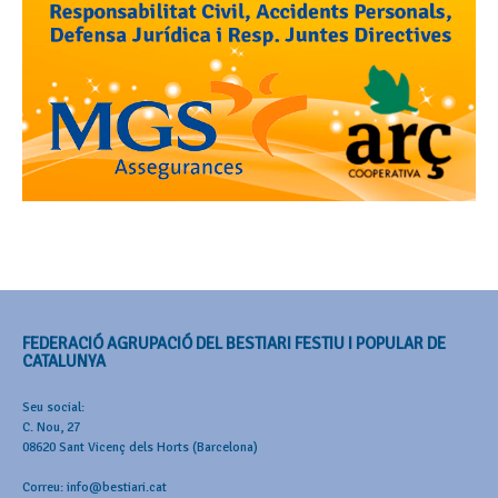
FEDERACIÓ AGRUPACIÓ DEL BESTIARI FESTIU I POPULAR DE
CATALUNYA
Seu social:
C. Nou, 27
08620 Sant Vicenç dels Horts (Barcelona)
Correu: info@bestiari.cat