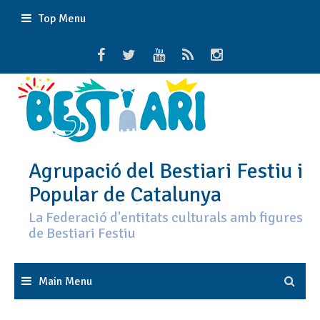
Skip
Top Menu
to
content
Agrupació del Bestiari Festiu i
Popular de Catalunya
La Federació d'entitats culturals amb figures
de Bestiari Festiu
Main Menu