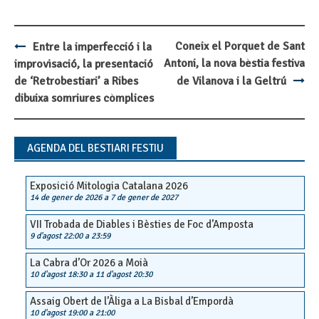
Coneix el Porquet de Sant
Entre la imperfecció i la
Post
Antoni, la nova bèstia festiva
improvisació, la presentació
navigation
de ‘Retrobestiari’ a Ribes
de Vilanova i la Geltrú
dibuixa somriures còmplices
AGENDA DEL BESTIARI FESTIU
Exposició Mitologia Catalana 2026
14 de gener de 2026
a
7 de gener de 2027
VII Trobada de Diables i Bèsties de Foc d’Amposta
9 d'agost 22:00
a
23:59
La Cabra d’Or 2026 a Moià
10 d'agost 18:30
a
11 d'agost 20:30
Assaig Obert de l’Àliga a La Bisbal d’Empordà
10 d'agost 19:00
a
21:00