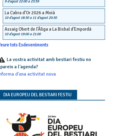
9 d'agost 22:00
a
23:59
La Cabra d’Or 2026 a Moià
10 d'agost 18:30
a
11 d'agost 20:30
Assaig Obert de l’Àliga a La Bisbal d’Empordà
10 d'agost 19:00
a
21:00
eure tots Esdeveniments
La vostra activitat amb bestiari festiu no
pareix a l'agenda?
nforma d'una activitat nova
DIA EUROPEU DEL BESTIARI FESTIU