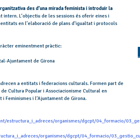
rganitzativa des d’una mirada feminista i introduir la
t intern. L’objectiu de les sessions és oferir eines i
entitats en l’elaboració de plans d’igualtat i protocols
aràcter eminentment pràctic:
ital-Ajuntament de Girona
’adrecen a entitats i federacions culturals. Formen part de
l de Cultura Popular i Associacionisme Cultural en
t i Feminismes i l’Ajuntament de Girona.
ment/estructura_i_adreces/organismes/dgcpt/04_formacio/03_ges
tructura_i_adreces/organismes/dgcpt/04_formacio/03_gestio_cu