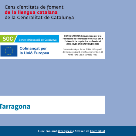
Funciona amb
Wordpress
i Awaken de
ThemezHut