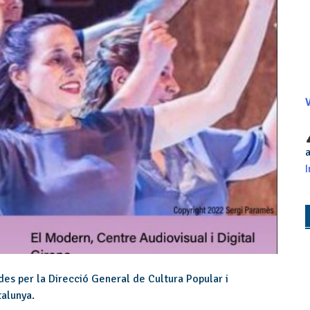
V
a
I
es per la Direcció General de Cultura Popular i
talunya.