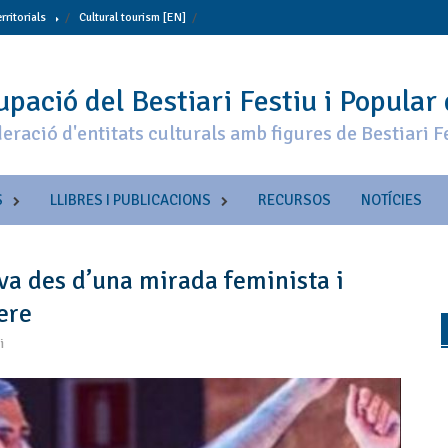
erritorials
Cultural tourism [EN]
pació del Bestiari Festiu i Popular
eració d'entitats culturals amb figures de Bestiari F
S
LLIBRES I PUBLICACIONS
RECURSOS
NOTÍCIES
iva des d’una mirada feminista i
ere
i