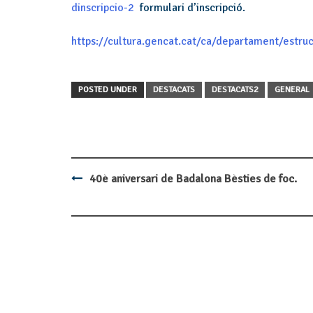
dinscripcio-2
formulari d’inscripció.
https://cultura.gencat.cat/ca/departament/estr
POSTED UNDER
DESTACATS
DESTACATS2
GENERAL
40è aniversari de Badalona Bèsties de foc.
Post
navigation