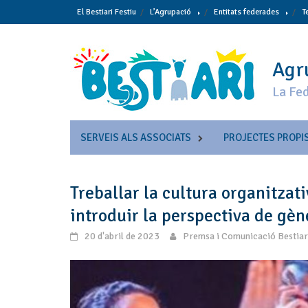
Skip
El Bestiari Festiu
L’Agrupació
Entitats federades
T
to
content
Agru
La Fed
SERVEIS ALS ASSOCIATS
PROJECTES PROPI
Treballar la cultura organitzat
introduir la perspectiva de gèn
20 d'abril de 2023
Premsa i Comunicació Bestiar