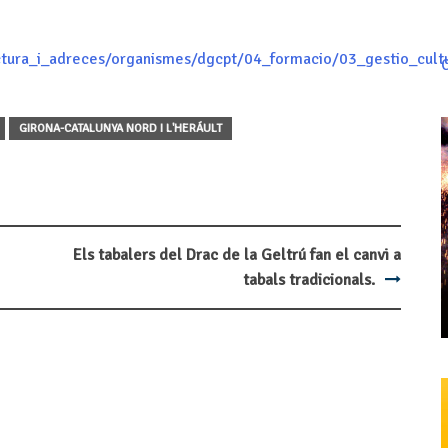
uctura_i_adreces/organismes/dgcpt/04_formacio/03_gestio_cult
C
GIRONA-CATALUNYA NORD I L'HERÁULT
Els tabalers del Drac de la Geltrú fan el canvi a
tabals tradicionals.