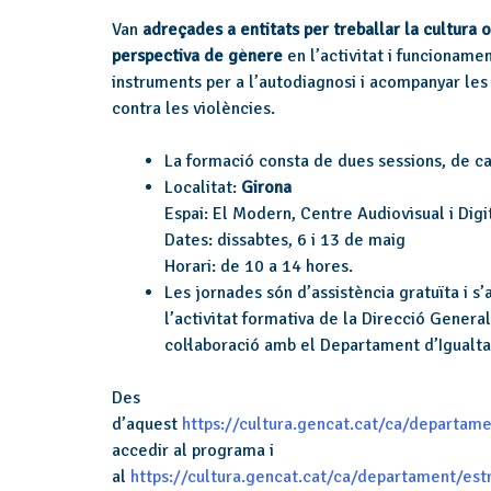
Van
adreçades a entitats per treballar la cultura o
perspectiva de gènere
en l’activitat i funcionamen
instruments per a l’autodiagnosi i acompanyar les 
contra les violències.
La formació consta de dues sessions, de c
Localitat:
Girona
Espai: El Modern, Centre Audiovisual i Dig
Dates: dissabtes, 6 i 13 de maig
Horari: de 10 a 14 hores.
Les jornades són d’assistència gratuïta i s
l’activitat formativa de la Direcció Genera
col·laboració amb el Departament d’Igualta
Des
d’aquest
https://cultura.gencat.cat/ca/departa
accedir al programa i
al
https://cultura.gencat.cat/ca/departament/es