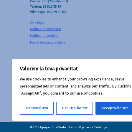
Correu: info@bestiari.cat
Telèfon: 93 517 55 87
Whatsapp: 647 69 52 63
Avís legal
Política de privacitat
Política de cookies
Portal de transparència
Valorem la teva privacitat
We use cookies to enhance your browsing experience, serve
AMB EL SUPORT DE
personalized ads or content, and analyze our traffic. By clicking
"Accept All", you consent to our use of cookies.
Personalitza
Rebutja-ho tot
Accepta-ho tot
© 2016 Agrupació del Bestiari Festiu i Popular de Catalunya