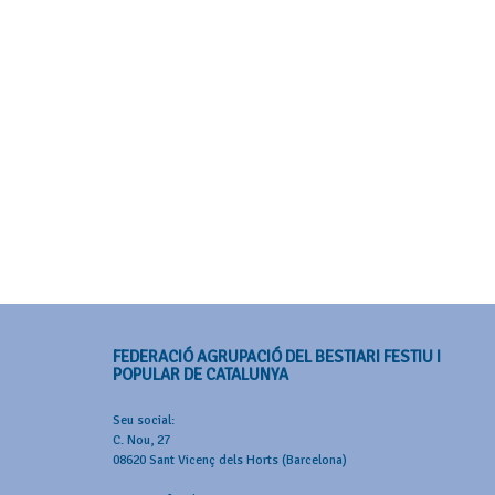
FEDERACIÓ AGRUPACIÓ DEL BESTIARI FESTIU I
POPULAR DE CATALUNYA
Seu social:
C. Nou, 27
08620 Sant Vicenç dels Horts (Barcelona)