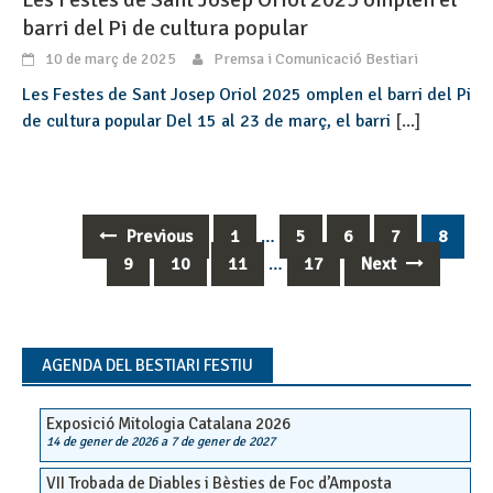
barri del Pi de cultura popular
10 de març de 2025
Premsa i Comunicació Bestiari
Les Festes de Sant Josep Oriol 2025 omplen el barri del Pi
de cultura popular Del 15 al 23 de març, el barri
[...]
Previous
1
…
5
6
7
8
Posts
9
10
11
…
17
Next
navigation
AGENDA DEL BESTIARI FESTIU
Exposició Mitologia Catalana 2026
14 de gener de 2026
a
7 de gener de 2027
VII Trobada de Diables i Bèsties de Foc d’Amposta