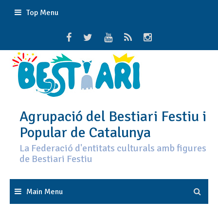
Skip
Top Menu
to
content
Agrupació del Bestiari Festiu i
Popular de Catalunya
La Federació d'entitats culturals amb figures
de Bestiari Festiu
Main Menu