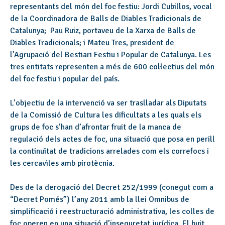
representants del món del foc festiu: Jordi Cubillos, vocal
de la Coordinadora de Balls de Diables Tradicionals de
Catalunya; Pau Ruiz, portaveu de la Xarxa de Balls de
Diables Tradicionals; i Mateu Tres, president de
l’Agrupació del Bestiari Festiu i Popular de Catalunya. Les
tres entitats representen a més de 600 col·lectius del món
del foc festiu i popular del país.
L’objectiu de la intervenció va ser traslladar als Diputats
de la Comissió de Cultura les dificultats a les quals els
grups de foc s’han d’afrontar fruit de la manca de
regulació dels actes de foc, una situació que posa en perill
la continuïtat de tradicions arrelades com els correfocs i
les cercaviles amb pirotècnia.
Des de la derogació del Decret 252/1999 (conegut com a
“Decret Pomés”) l’any 2011 amb la llei Omnibus de
simplificació i reestructuració administrativa, les colles de
foc operen en una situació d’inseguretat jurídica. El buit