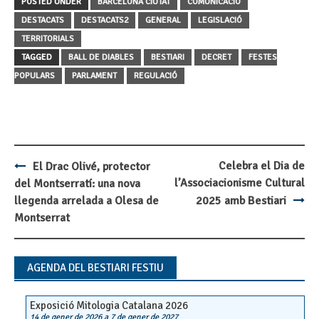
POSTED UNDER
BARCELONA CIUTAT
COMUNICACIÓ
DESTACATS
DESTACATS2
GENERAL
LEGISLACIÓ
TERRITORIALS
TAGGED
BALL DE DIABLES
BESTIARI
DECRET
FESTES
POPULARS
PARLAMENT
REGULACIÓ
Celebra el Dia de
El Drac Olivé, protector
Post
l’Associacionisme Cultural
del Montserratí: una nova
navigation
llegenda arrelada a Olesa de
2025 amb Bestiari
Montserrat
AGENDA DEL BESTIARI FESTIU
Exposició Mitologia Catalana 2026
14 de gener de 2026
a
7 de gener de 2027