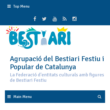
Skip
Top Menu
to
content
Agrupació del Bestiari Festiu i
Popular de Catalunya
La Federació d'entitats culturals amb figures
de Bestiari Festiu
Main Menu