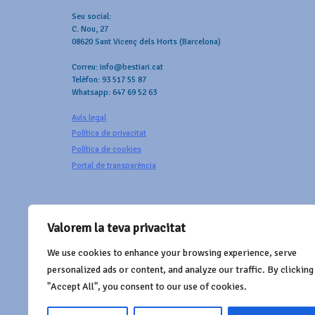
Seu social:
C. Nou, 27
08620 Sant Vicenç dels Horts (Barcelona)
Correu: info@bestiari.cat
Telèfon: 93 517 55 87
Whatsapp: 647 69 52 63
Avís legal
Política de privacitat
Política de cookies
Portal de transparència
Valorem la teva privacitat
We use cookies to enhance your browsing experience, serve
AMB EL SUPORT DE
personalized ads or content, and analyze our traffic. By clicking
"Accept All", you consent to our use of cookies.