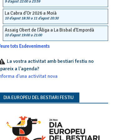
9 d'agost 22:00
a
23:59
La Cabra d’Or 2026 a Moià
10 d'agost 18:30
a
11 d'agost 20:30
Assaig Obert de l’Àliga a La Bisbal d’Empordà
10 d'agost 19:00
a
21:00
eure tots Esdeveniments
La vostra activitat amb bestiari festiu no
pareix a l'agenda?
nforma d'una activitat nova
DIA EUROPEU DEL BESTIARI FESTIU