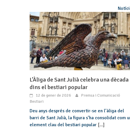
Notíc
L’Àliga de Sant Julià celebra una dècada
dins el bestiari popular
12 de gener de 2026
Premsa i Comunicació
Bestiari
Deu anys després de convertir-se en l’àliga del
barri de Sant Julià, la figura s’ha consolidat com u
element clau del bestiari popular
[...]