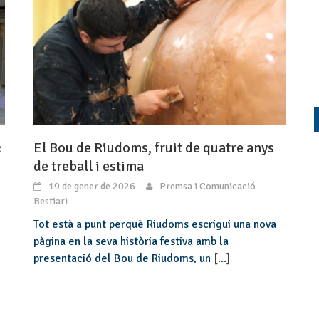
ç
El Bou de Riudoms, fruit de quatre anys
de treball i estima
19 de gener de 2026
Premsa i Comunicació
Bestiari
Tot està a punt perquè Riudoms escrigui una nova
pàgina en la seva història festiva amb la
presentació del Bou de Riudoms, un
[...]