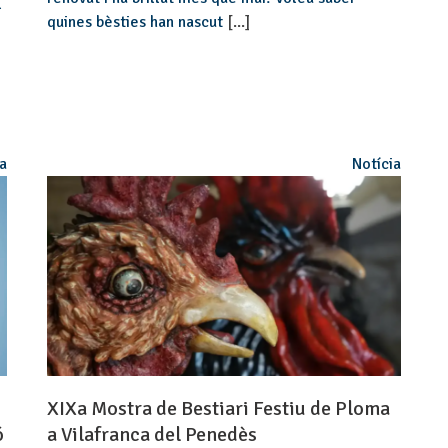
l
quines bèsties han nascut
[...]
ia
Notícia
XIXa Mostra de Bestiari Festiu de Ploma
ó
a Vilafranca del Penedès