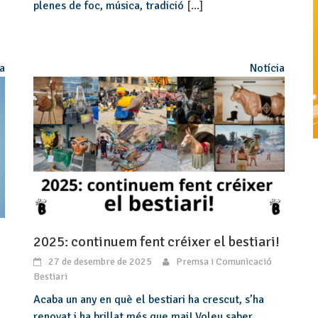
plenes de foc, música, tradició
[...]
ia
Notícia
2025: continuem fent créixer el bestiari!
27 de desembre de 2025
Premsa i Comunicació
Bestiari
Acaba un any en què el bestiari ha crescut, s’ha
renovat i ha brillat més que mai! Voleu saber