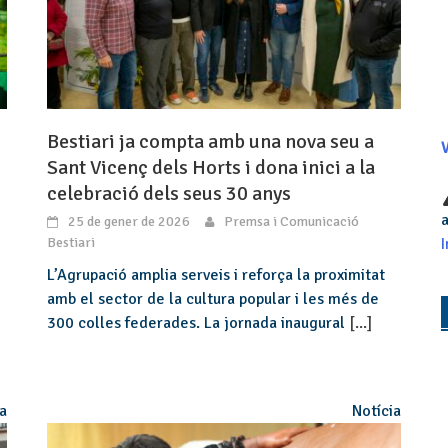
Bestiari ja compta amb una nova seu a
V
Sant Vicenç dels Horts i dona inici a la
celebració dels seus 30 anys
a
25 de gener de 2026
Premsa i Comunicació
Bestiari
I
L’Agrupació amplia serveis i reforça la proximitat
amb el sector de la cultura popular i les més de
300 colles federades. La jornada inaugural
[...]
ia
Notícia