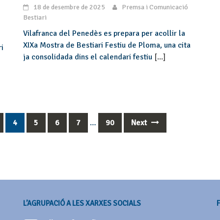
18 de desembre de 2025
Premsa i Comunicació
Bestiari
Vilafranca del Penedès es prepara per acollir la
XIXa Mostra de Bestiari Festiu de Ploma, una cita
ri
ja consolidada dins el calendari festiu
[...]
4
5
6
7
…
90
Next
L’AGRUPACIÓ A LES XARXES SOCIALS