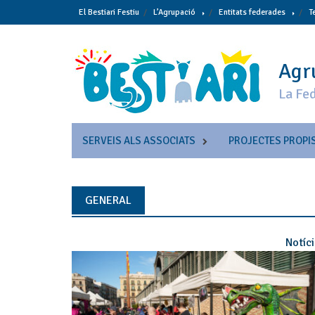
Skip
El Bestiari Festiu
L’Agrupació
Entitats federades
T
to
content
Agru
La Fed
SERVEIS ALS ASSOCIATS
PROJECTES PROPI
GENERAL
Notíc