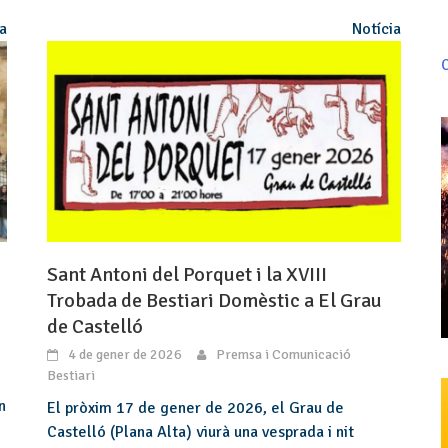
ia
Notícia
C
Sant Antoni del Porquet i la XVIII
Trobada de Bestiari Domèstic a El Grau
de Castelló
4 de gener de 2026
Premsa i Comunicació
Bestiari
n
El pròxim 17 de gener de 2026, el Grau de
Castelló (Plana Alta) viurà una vesprada i nit