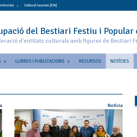
erritorials
Cultural tourism [EN]
pació del Bestiari Festiu i Popular
eració d'entitats culturals amb figures de Bestiari F
S
LLIBRES I PUBLICACIONS
RECURSOS
NOTÍCIES
ia
Notícia