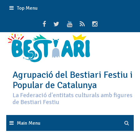
Skip
Top Menu
to
content
Agrupació del Bestiari Festiu i
Popular de Catalunya
La Federació d'entitats culturals amb figures
de Bestiari Festiu
Main Menu