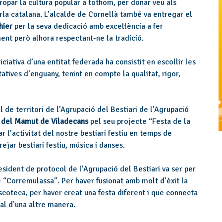
ropar la cultura popular a tothom, per donar veu als
parla catalana. L’alcalde de Cornellà també va entregar el
hier
per la seva dedicació amb excel·lència a fer
ent però alhora respectant-ne la tradició.
iciativa d’una entitat federada ha consistit en escollir les
atives d’enguany, tenint en compte la qualitat, rigor,
al de territori de l’Agrupació del Bestiari de l’Agrupació
s del Mamut de Viladecans
pel seu projecte “Festa de la
ar l’activitat del nostre bestiari festiu en temps de
ejar bestiari festiu, música i danses.
resident de protocol de l’Agrupació del Bestiari va ser per
 “Corremulassa”. Per haver fusionat amb molt d’èxit la
iscoteca, per haver creat una festa diferent i que connecta
nal d’una altre manera.