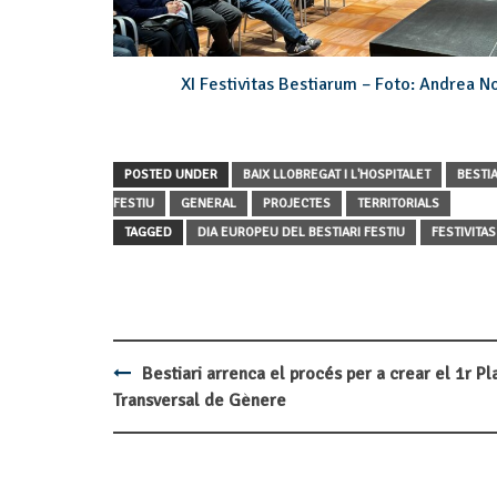
XI Festivitas Bestiarum – Foto: Andrea 
POSTED UNDER
BAIX LLOBREGAT I L'HOSPITALET
BESTI
FESTIU
GENERAL
PROJECTES
TERRITORIALS
TAGGED
DIA EUROPEU DEL BESTIARI FESTIU
FESTIVITA
Bestiari arrenca el procés per a crear el 1r Pl
Post
Transversal de Gènere
navigation