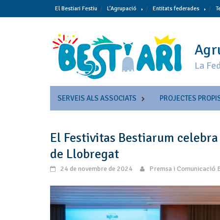
Skip
El Bestiari Festiu
L’Agrupació
Entitats federades
T
to
content
Agru
La Fed
SERVEIS ALS ASSOCIATS
PROJECTES PROPI
El Festivitas Bestiarum celebra
de Llobregat
24 de novembre de 2024
Premsa i Comunicació B