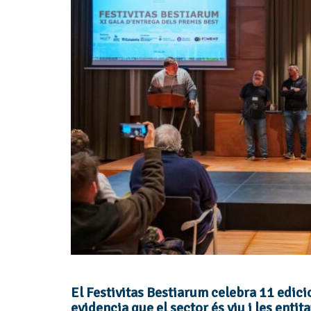
El Festivitas Bestiarum celebra 11 edic
evidencia que el sector és viu i les enti