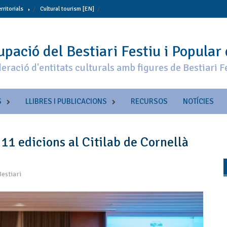
erritorials
Cultural tourism [EN]
pació del Bestiari Festiu i Popular
eració d'entitats culturals amb figures de Bestiari F
S
LLIBRES I PUBLICACIONS
RECURSOS
NOTÍCIES
 11 edicions al Citilab de Cornellà
estiari