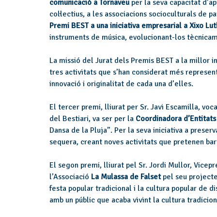
comunicació a
Tornaveu
per la seva capacitat d’ap
col·lectius, a les associacions socioculturals de 
Premi BEST a una iniciativa empresarial a Xixo Lut
instruments de música, evolucionant-los tècnicam
La missió del Jurat dels Premis BEST a la millor in
tres activitats que s’han considerat més represent
innovació i originalitat de cada una d’elles.
El tercer premi, lliurat per Sr. Javi Escamilla, voc
del Bestiari, va ser per la
Coordinadora d’Entitat
Dansa de la Pluja”. Per la seva iniciativa a preserv
sequera, creant noves activitats que pretenen barr
El segon premi, lliurat pel Sr. Jordi Mullor, Vicep
l’Associació
La Mulassa de Falset
pel seu projecte
festa popular tradicional i la cultura popular de d
amb un públic que acaba vivint la cultura tradicio