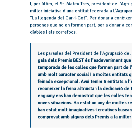
I, per últim, el Sr. Mateu Tres, president de l’Agru
millor iniciativa d’una entitat federada a
L’Agrupac
“La llegenda del Gar-i-Got”. Per donar a conèixer 
persones que no en formen part, per a donar a conè
diables i els correfocs.
Les paraules del President de l’Agrupació del 
gala dels Premis BEST és l’esdeveniment que cl
temporada de les colles que formen part de l’A
amb molt caràcter social i a moltes entitats q
feinada excepcional. Avui tenim 6 entitats a 
reconèixer la feina altruïsta i la dedicació de 
enguany ens han demostrat que les colles tene
noves situacions. Ha estat un any de moltes res
han estat molt imaginatives i creatives buscant
comprovat amb alguns dels Premis a la millor i