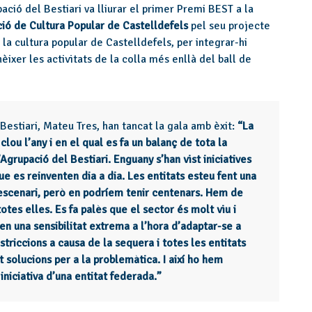
pació del Bestiari va lliurar el primer Premi BEST a la
ió de Cultura Popular de Castelldefels
pel seu projecte
la cultura popular de Castelldefels, per integrar-hi
ixer les activitats de la colla més enllà del ball de
Bestiari, Mateu Tres, han tancat la gala amb èxit:
“La
ou l’any i en el qual es fa un balanç de tota la
grupació del Bestiari. Enguany s’han vist iniciatives
ue es reinventen dia a dia. Les entitats esteu fent una
l’escenari, però en podríem tenir centenars. Hem de
totes elles. Es fa palès que el sector és molt viu i
n una sensibilitat extrema a l’hora d’adaptar-se a
triccions a causa de la sequera i totes les entitats
 solucions per a la problemàtica. I així ho hem
niciativa d’una entitat federada.”