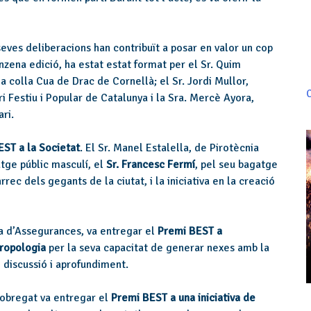
 seves deliberacions han contribuït a posar en valor un cop
nzena edició, ha estat estat format per el Sr. Quim
la colla Cua de Drac de Cornellà; el Sr. Jordi Mullor,
C
i Festiu i Popular de Catalunya i la Sra. Mercè Ayora,
ri.
ST a la Societat
. El Sr. Manel Estalella, de Pirotècnia
tge públic masculí, el
Sr. Francesc Fermí
, pel seu bagatge
rrec dels gegants de la ciutat, i la iniciativa en la creació
ia d’Assegurances, va entregar el
Premi BEST a
tropologia
per la seva capacitat de generar nexes amb la
e discussió i aprofundiment.
lobregat va entregar el
Premi BEST a una iniciativa de