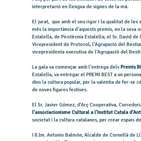
interpretació en llengua de signes de la mà.
El jurat, que amb el seu rigor i la qualitat de les
més la importància d’aquests premis, en la seva o
Estalella, de Pirotècnia Estalella; el Sr. David de 
Vicepresident de Protocol, l’Agrupació del Bestiar
vicepresidenta executiva de l’Agrupació del Bestia
La gala va començar amb l’entrega dels
Premis BE
Estalella, va entregar el PREMI BEST a un persona
dins la cultura popular, per la valentia de fer-se cà
de noves figures festives.
El Sr. Javier Gómez, d’Arç Cooperativa, Corredor
l’associacionisme Cultural a l’Institut Català d’An
societat i la cultura catalanes, per crear espais d
I Il.lm. Antonio Balmón, Alcalde de Cornellà de L