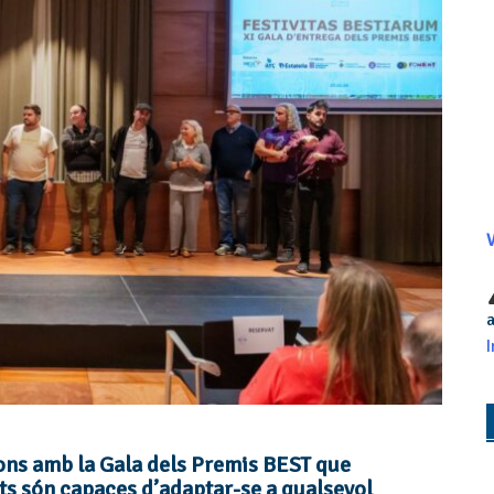
V
a
I
ions amb la Gala dels Premis BEST que
tats són capaces d’adaptar-se a qualsevol