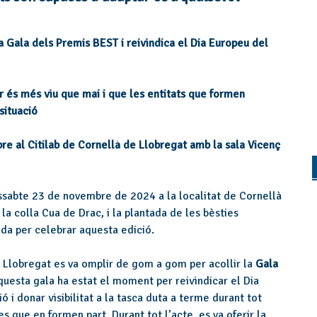
a Gala dels Premis BEST i reivindica el Dia Europeu del
 és més viu que mai i que les entitats que formen
situació
bre al Citilab de Cornellà de Llobregat amb la sala Vicenç
dissabte 23 de novembre de 2024 a la localitat de Cornellà
la colla Cua de Drac, i la plantada de les bèsties
tida per celebrar aquesta edició.
e Llobregat es va omplir de gom a gom per acollir la
Gala
questa gala ha estat el moment per reivindicar el Dia
ó i donar visibilitat a la tasca duta a terme durant tot
es que en formen part. Durant tot l’acte, es va oferir la