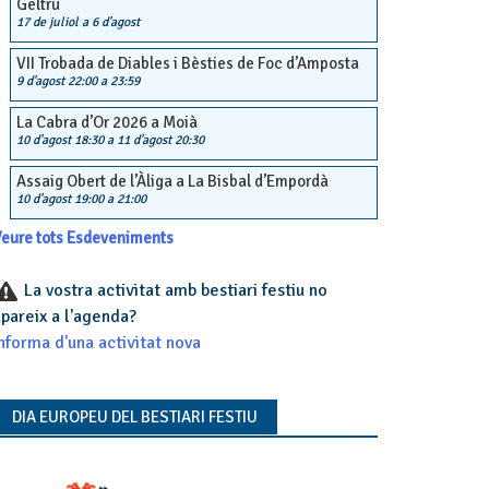
Geltrú
17 de juliol
a
6 d'agost
VII Trobada de Diables i Bèsties de Foc d’Amposta
9 d'agost 22:00
a
23:59
La Cabra d’Or 2026 a Moià
10 d'agost 18:30
a
11 d'agost 20:30
Assaig Obert de l’Àliga a La Bisbal d’Empordà
10 d'agost 19:00
a
21:00
eure tots Esdeveniments
La vostra activitat amb bestiari festiu no
pareix a l'agenda?
nforma d'una activitat nova
DIA EUROPEU DEL BESTIARI FESTIU