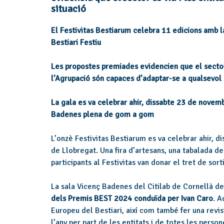
situació
El Festivitas Bestiarum celebra 11 edicions amb l
Bestiari Festiu
Les propostes premiades evidencien que el sector
l’Agrupació són capaces d’adaptar-se a qualsevol 
La gala es va celebrar ahir, dissabte 23 de novem
Badenes plena de gom a gom
L’onzè Festivitas Bestiarum es va celebrar ahir, 
de Llobregat. Una fira d’artesans, una tabalada de 
participants al Festivitas van donar el tret de sor
La sala Vicenç Badenes del Citilab de Cornellà d
dels Premis BEST 2024 conduïda per Ivan Caro
. A
Europeu del Bestiari, així com també fer una revisi
l’any per part de les entitats i de totes les person