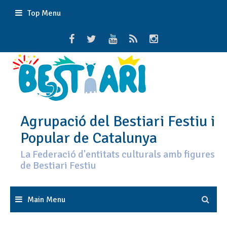
Skip
Top Menu
to
content
Agrupació del Bestiari Festiu i
Popular de Catalunya
La Federació d'entitats culturals amb figures
de Bestiari Festiu
Main Menu