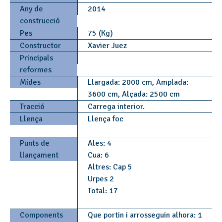
Any de
2014
construcció
Pes
75 (Kg)
Constructor
Xavier Juez
Principals
reformes
Mides
Llargada: 2000 cm, Amplada:
3600 cm, Alçada: 2500 cm
Tracció
Carrega interior.
Llença
Llença foc
Punts de
Ales: 4
llançament
Cua: 6
Altres: Cap 5
Urpes 2
Total: 17
Components
Que portin i arrosseguin alhora: 1