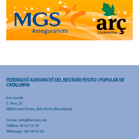
FEDERACIÓ AGRUPACIÓ DEL BESTIARI FESTIU I POPULAR DE
CATALUNYA
Seu social:
C. Nou, 27
08620 Sant Vicenç dels Horts (Barcelona)
Correu: info@bestiari.cat
Telèfon: 93 517 55 87
Whatsapp: 647 69 52 63