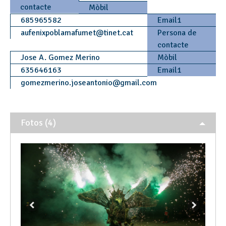
contacte
Mòbil
685965582
Email1
aufenixpoblamafumet
@
tinet.cat
Persona de
contacte
Jose A. Gomez Merino
Mòbil
635646163
Email1
gomezmerino.joseantonio
@
gmail.com
Fotos (4)