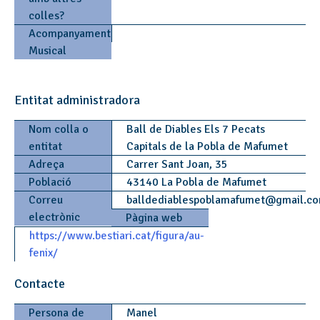
colles?
Acompanyament
Musical
Entitat administradora
Nom colla o
Ball de Diables Els 7 Pecats
entitat
Capitals de la Pobla de Mafumet
Adreça
Carrer Sant Joan, 35
Població
43140 La Pobla de Mafumet
Correu
balldediablespoblamafumet
@
gmail.c
electrònic
Pàgina web
https://www.bestiari.cat/figura/au-
fenix/
Contacte
Persona de
Manel