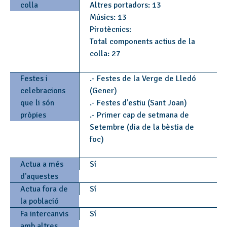
colla
Altres portadors: 13
Músics: 13
Pirotècnics:
Total components actius de la
colla: 27
Festes i
.- Festes de la Verge de Lledó
celebracions
(Gener)
que li són
.- Festes d'estiu (Sant Joan)
pròpies
.- Primer cap de setmana de
Setembre (dia de la bèstia de
foc)
Actua a més
Sí
d'aquestes
Actua fora de
Sí
la població
Fa intercanvis
Sí
amb altres