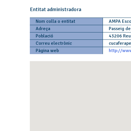
Entitat administradora
Nom colla o entitat
AMPA Esco
Adreça
Passeig de
Població
43206 Re
Correu electrònic
cucaferape
Pàgina web
http://ww