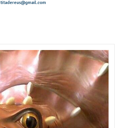
titadereus
@
gmail.com