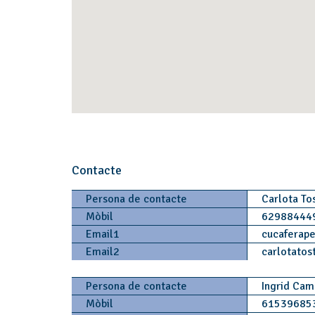
Contacte
Persona de contacte
Carlota To
Mòbil
62988444
Email1
cucaferape
Email2
carlotatos
Persona de contacte
Ingrid Cam
Mòbil
61539685