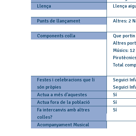
Llença
Llença aig
Punts de llançament
Altres: 2 N
Components colla
Que portin 
Altres por
Músics: 12
Pirotècnics
Total comp
Festes i celebracions que li
Seguici Inf
són pròpies
Seguici Inf
Actua a més d'aquestes
Sí
Actua fora de la població
Sí
Fa intercanvis amb altres
Sí
colles?
Acompanyament Musical