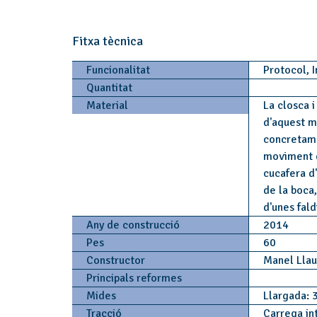
Fitxa tècnica
Funcionalitat
Protocol, I
Quantitat
Material
La closca i
d'aquest ma
concretame
moviment de
cucafera d
de la boca,
d'unes fald
Any de construcció
2014
Pes
60
Constructor
Manel Lla
Principals reformes
Mides
Llargada: 
Tracció
Carrega in