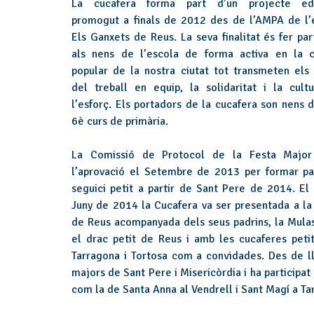
La cucafera forma part d’un projecte edu
promogut a finals de 2012 des de l’AMPA de l’
Els Ganxets de Reus. La seva finalitat és fer par
als nens de l’escola de forma activa en la c
popular de la nostra ciutat tot transmeten els 
del treball en equip, la solidaritat i la cult
l’esforç. Els portadors de la cucafera son nens d
6è curs de primària.
La Comissió de Protocol de la Festa Majo
l’aprovació el Setembre de 2013 per formar pa
seguici petit a partir de Sant Pere de 2014. El
Juny de 2014 la Cucafera va ser presentada a la 
de Reus acompanyada dels seus padrins, la Mulas
el drac petit de Reus i amb les cucaferes peti
Tarragona i Tortosa com a convidades. Des de lla
majors de Sant Pere i Misericòrdia i ha participat
com la de Santa Anna al Vendrell i Sant Magí a Ta