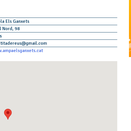
la Els Ganxets
l Nord, 98
us
titadereus
@
gmail.com
w.ampaelsganxets.cat