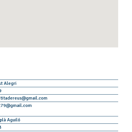
st Alegri
9
titadereus
@
gmail.com
t79
@
gmail.com
plà Aguiló
3