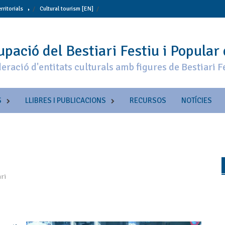
erritorials
Cultural tourism [EN]
pació del Bestiari Festiu i Popular
eració d'entitats culturals amb figures de Bestiari F
S
LLIBRES I PUBLICACIONS
RECURSOS
NOTÍCIES
ri