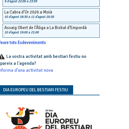
9 d'agost 22:00
a
23:59
La Cabra d’Or 2026 a Moià
10 d'agost 18:30
a
11 d'agost 20:30
Assaig Obert de l’Àliga a La Bisbal d’Empordà
10 d'agost 19:00
a
21:00
eure tots Esdeveniments
La vostra activitat amb bestiari festiu no
pareix a l'agenda?
nforma d'una activitat nova
DIA EUROPEU DEL BESTIARI FESTIU