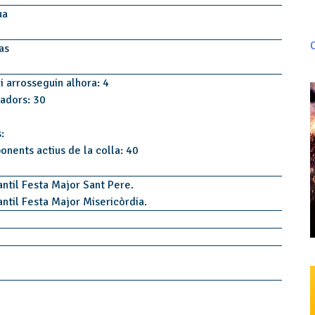
ua
C
as
i arrosseguin alhora: 4
tadors: 30
:
onents actius de la colla: 40
antil Festa Major Sant Pere.
antil Festa Major Misericòrdia.