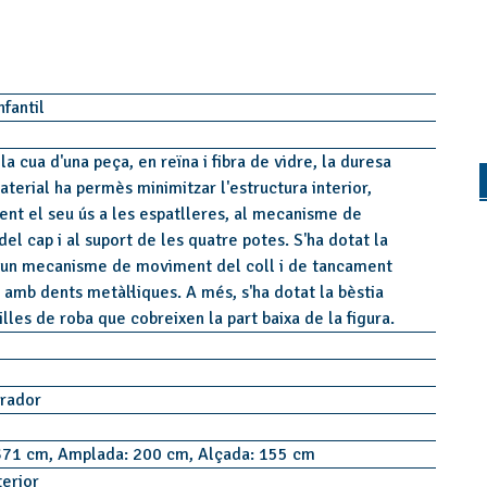
nfantil
 la cua d'una peça, en reïna i fibra de vidre, la duresa
terial ha permès minimitzar l'estructura interior,
nt el seu ús a les espatlleres, al mecanisme de
l cap i al suport de les quatre potes. S'ha dotat la
'un mecanisme de moviment del coll i de tancament
 amb dents metàl·liques. A més, s'ha dotat la bèstia
illes de roba que cobreixen la part baixa de la figura.
urador
371 cm, Amplada: 200 cm, Alçada: 155 cm
terior