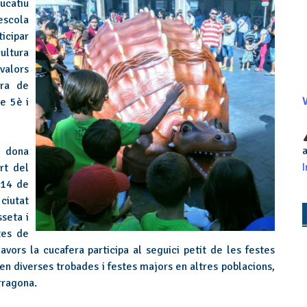
catiu
escola
ticipar
ultura
valors
ura de
e 5è i
V
a
r dona
I
rt del
 14 de
ciutat
seta i
tes de
vors la cucafera participa al seguici petit de les festes
 en diverses trobades i festes majors en altres poblacions,
rragona.