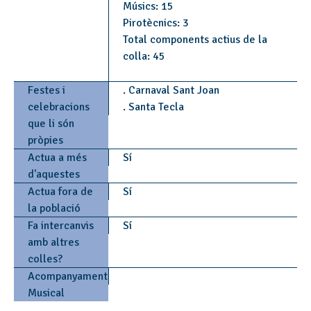
Músics: 15
Pirotècnics: 3
Total components actius de la
colla: 45
Festes i
. Carnaval Sant Joan
celebracions
. Santa Tecla
que li són
pròpies
Actua a més
Sí
d'aquestes
Actua fora de
Sí
la població
Fa intercanvis
Sí
amb altres
colles?
Acompanyament
Musical