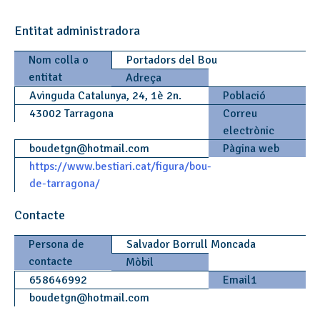
Entitat administradora
Nom colla o
Portadors del Bou
entitat
Adreça
Avinguda Catalunya, 24, 1è 2n.
Població
43002 Tarragona
Correu
electrònic
boudetgn
@
hotmail.com
Pàgina web
https://www.bestiari.cat/figura/bou-
de-tarragona/
Contacte
Persona de
Salvador Borrull Moncada
contacte
Mòbil
658646992
Email1
boudetgn
@
hotmail.com