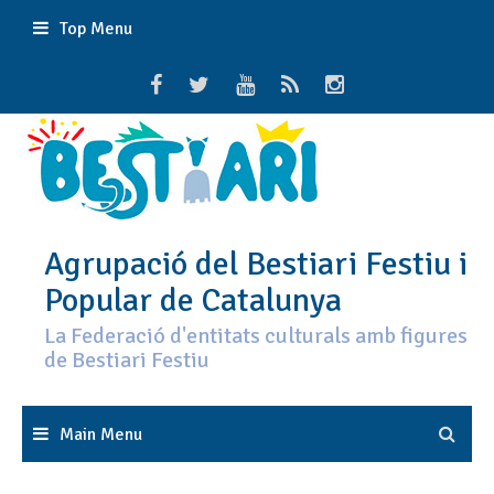
Skip
Top Menu
to
content
Agrupació del Bestiari Festiu i
Popular de Catalunya
La Federació d'entitats culturals amb figures
de Bestiari Festiu
Main Menu