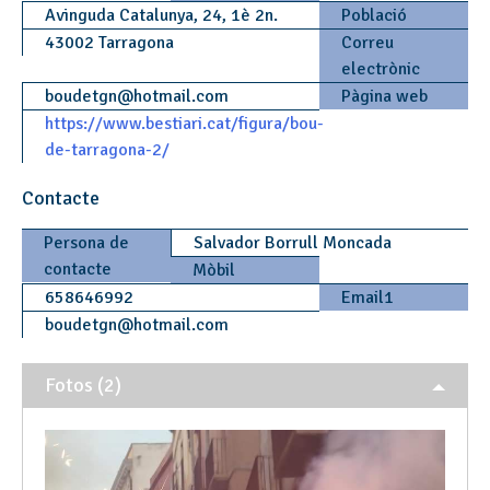
Avinguda Catalunya, 24, 1è 2n.
Població
43002 Tarragona
Correu
electrònic
boudetgn
@
hotmail.com
Pàgina web
https://www.bestiari.cat/figura/bou-
de-tarragona-2/
Contacte
Persona de
Salvador Borrull Moncada
contacte
Mòbil
658646992
Email1
boudetgn
@
hotmail.com
Fotos (2)