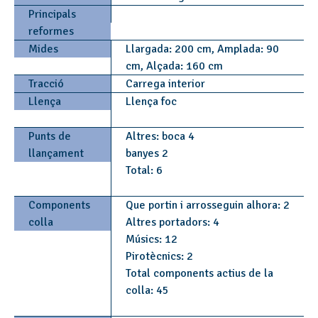
Principals
reformes
Mides
Llargada: 200 cm, Amplada: 90
cm, Alçada: 160 cm
Tracció
Carrega interior
Llença
Llença foc
Punts de
Altres: boca 4
llançament
banyes 2
Total: 6
Components
Que portin i arrosseguin alhora: 2
colla
Altres portadors: 4
Músics: 12
Pirotècnics: 2
Total components actius de la
colla: 45