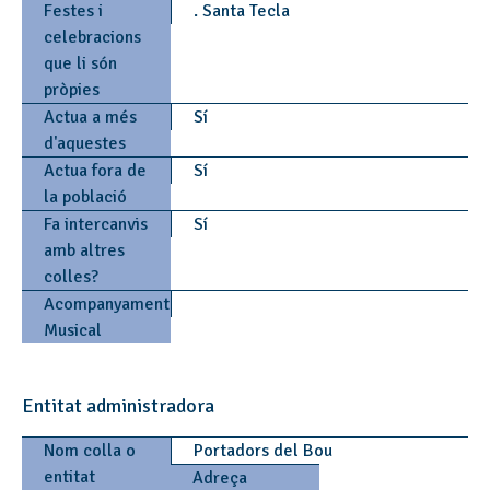
Festes i
. Santa Tecla
celebracions
que li són
pròpies
Actua a més
Sí
d'aquestes
Actua fora de
Sí
la població
Fa intercanvis
Sí
amb altres
colles?
Acompanyament
Musical
Entitat administradora
Nom colla o
Portadors del Bou
entitat
Adreça