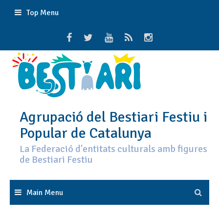
Skip
Top Menu
to
content
Agrupació del Bestiari Festiu i
Popular de Catalunya
La Federació d'entitats culturals amb figures
de Bestiari Festiu
Main Menu