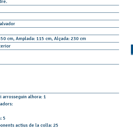
idre.
alvador
350 cm, Amplada: 115 cm, Alçada: 230 cm
terior
i arrosseguin alhora: 1
tadors:
: 5
onents actius de la colla: 25