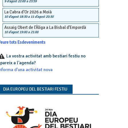
9 d'agost 22:00
a
23:59
La Cabra d’Or 2026 a Moià
10 d'agost 18:30
a
11 d'agost 20:30
Assaig Obert de l’Àliga a La Bisbal d’Empordà
10 d'agost 19:00
a
21:00
eure tots Esdeveniments
La vostra activitat amb bestiari festiu no
pareix a l'agenda?
nforma d'una activitat nova
DIA EUROPEU DEL BESTIARI FESTIU