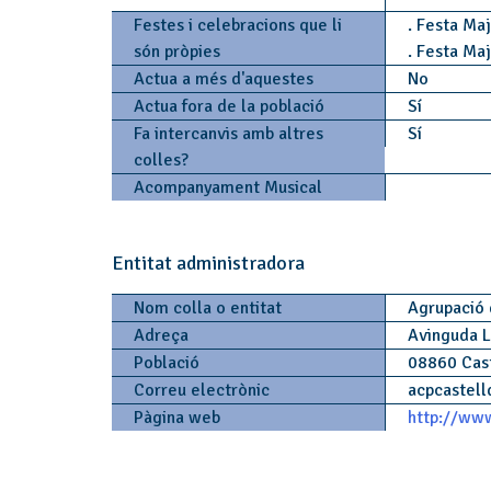
Festes i celebracions que li
. Festa Maj
són pròpies
. Festa Ma
Actua a més d'aquestes
No
Actua fora de la població
Sí
Fa intercanvis amb altres
Sí
colles?
Acompanyament Musical
Entitat administradora
Nom colla o entitat
Agrupació 
Adreça
Avinguda L
Població
08860 Cas
Correu electrònic
acpcastell
Pàgina web
http://www