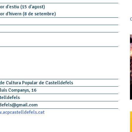
or d'estiu (15 d'agost)
jor d'hivern (8 de setembre)
C
de Cultura Popular de Castelldefels
luís Companys, 16
telldefels
defels
@
gmail.com
.acpcastelldefels.cat