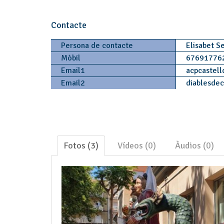
Contacte
Persona de contacte
Elisabet S
Mòbil
67691776
Email1
acpcastell
Email2
diablesdec
Fotos (3)
Vídeos (0)
Àudios (0)