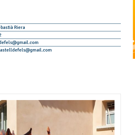
ebastià Riera
2
defels
@
gmail.com
astelldefels
@
gmail.com