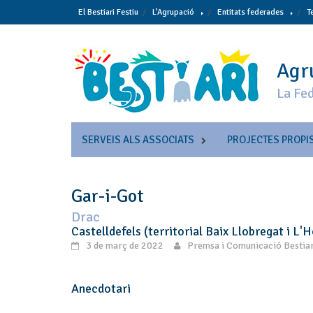
Skip
El Bestiari Festiu
L’Agrupació
Entitats federades
T
to
content
Agru
La Fed
SERVEIS ALS ASSOCIATS
PROJECTES PROPI
Gar-i-Got
Drac
Castelldefels (territorial Baix Llobregat i L'H
3 de març de 2022
Premsa i Comunicació Bestiar
Anecdotari