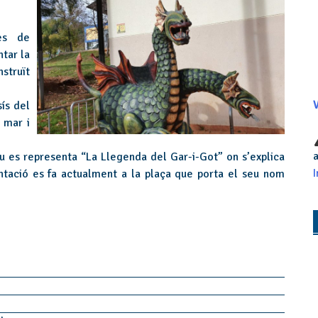
es de
ntar la
struït
ís del
V
 mar i
a
u es representa “La Llegenda del Gar-i-Got” on s’explica
I
ntació es fa actualment a la plaça que porta el seu nom