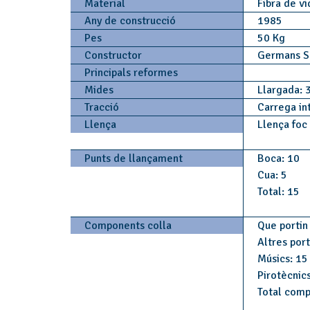
Material
Fibra de v
Any de construcció
1985
Pes
50 Kg
Constructor
Germans S
Principals reformes
Mides
Llargada: 
Tracció
Carrega in
Llença
Llença foc
Punts de llançament
Boca: 10
Cua: 5
Total: 15
Components colla
Que portin 
Altres por
Músics: 15
Pirotècnics
Total comp