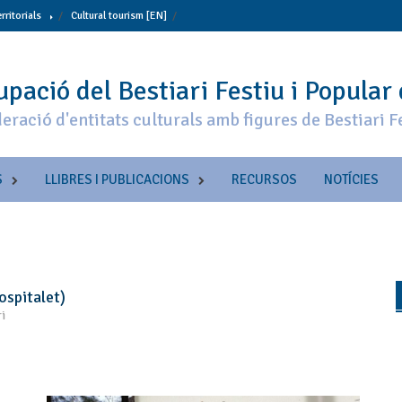
erritorials
Cultural tourism [EN]
pació del Bestiari Festiu i Popular
eració d'entitats culturals amb figures de Bestiari F
S
LLIBRES I PUBLICACIONS
RECURSOS
NOTÍCIES
ospitalet)
i