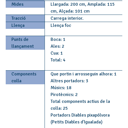
Mides
Llargada: 200 cm, Amplada: 115
cm, Alçada: 101 cm
Tracció
Carrega interior.
Llença
Llença foc
Punts de
Boca: 1
llançament
Ales: 2
Cua: 1
Total: 4
Components
Que portin i arrosseguin alhora: 1
colla
Altres portadors: 3
Músics: 18
Pirotècnics: 2
Total components actius de la
colla: 25
Portadors Diables pixapólvora
(Petits Diables d'Igualada)