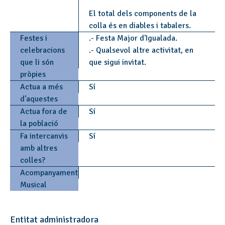
El total dels components de la
colla és en diables i tabalers.
Festes i
.- Festa Major d'Igualada.
celebracions
.- Qualsevol altre activitat, en
que li són
que sigui invitat.
pròpies
Actua a més
Sí
d'aquestes
Actua fora de
Sí
la població
Fa intercanvis
Sí
amb altres
colles?
Acompanyament
Musical
Entitat administradora