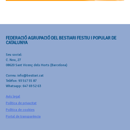
FEDERACIÓ AGRUPACIÓ DEL BESTIARI FESTIU I POPULAR DE
CATALUNYA
Seu social:
C. Nou, 27
08620 Sant Vicenç dels Horts (Barcelona)
Correu: info@bestiari.cat
Telèfon: 93 517 55 87
Whatsapp: 647 69 52 63
Avís legal
Política de privacitat
Política de cookies
Portal de transparència