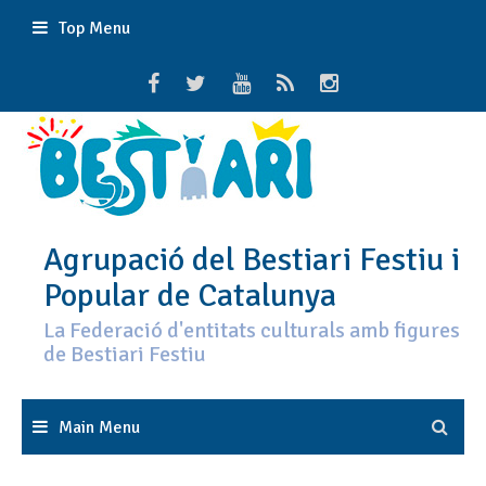
Skip
Top Menu
to
content
Agrupació del Bestiari Festiu i
Popular de Catalunya
La Federació d'entitats culturals amb figures
de Bestiari Festiu
Main Menu