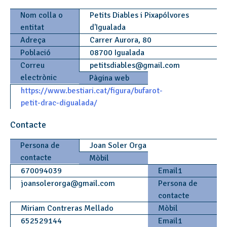
Nom colla o
Petits Diables i Pixapólvores
entitat
d'Igualada
Adreça
Carrer Aurora, 80
Població
08700 Igualada
Correu
petitsdiables
@
gmail.com
electrònic
Pàgina web
https://www.bestiari.cat/figura/bufarot-
petit-drac-digualada/
Contacte
Persona de
Joan Soler Orga
contacte
Mòbil
670094039
Email1
joansolerorga
@
gmail.com
Persona de
contacte
Miriam Contreras Mellado
Mòbil
652529144
Email1