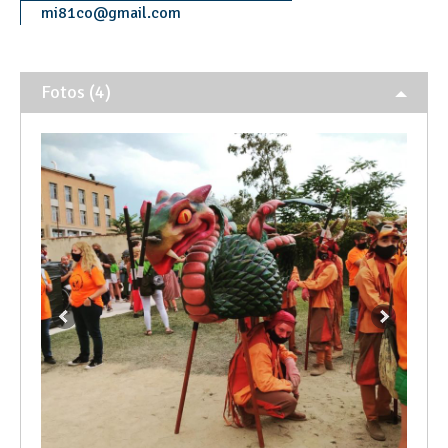
mi81co
@
gmail.com
Fotos (4)