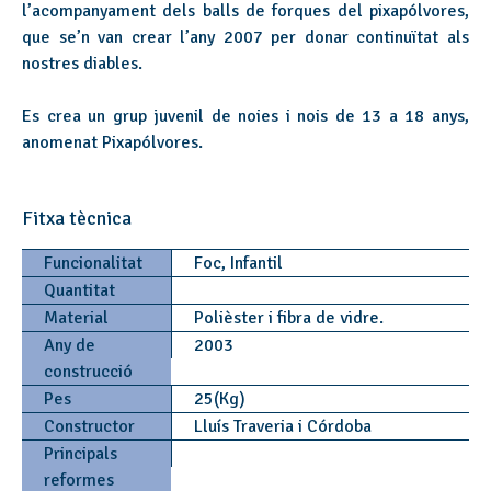
l’acompanyament dels balls de forques del pixapólvores,
que se’n van crear l’any 2007 per donar continuïtat als
nostres diables.
Es crea un grup juvenil de noies i nois de 13 a 18 anys,
anomenat Pixapólvores.
Fitxa tècnica
Funcionalitat
Foc, Infantil
Quantitat
Material
Polièster i fibra de vidre.
Any de
2003
construcció
Pes
25(Kg)
Constructor
Lluís Traveria i Córdoba
Principals
reformes