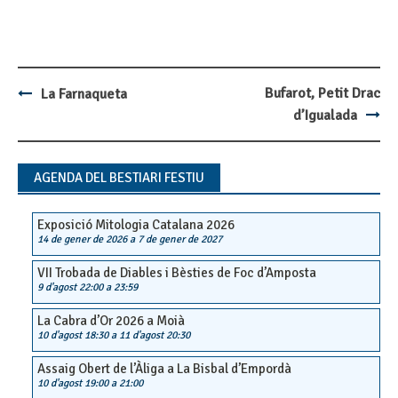
Bufarot, Petit Drac
La Farnaqueta
Post
d’Igualada
navigation
AGENDA DEL BESTIARI FESTIU
Exposició Mitologia Catalana 2026
14 de gener de 2026
a
7 de gener de 2027
VII Trobada de Diables i Bèsties de Foc d’Amposta
9 d'agost 22:00
a
23:59
La Cabra d’Or 2026 a Moià
10 d'agost 18:30
a
11 d'agost 20:30
Assaig Obert de l’Àliga a La Bisbal d’Empordà
10 d'agost 19:00
a
21:00