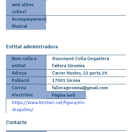
amb altres
colles?
Acompanyament
Musical
Entitat administradora
Nom colla o
Associació Colla Gegantera
entitat
Fal·lera Gironina
Adreça
Carrer Hostes, 22 porta 29.
Població
17001 Girona
Correu
falleragironina
@
gmail.com
electrònic
Pàgina web
https://www.bestiari.cat/figura/els-
dragolins/
Contacte