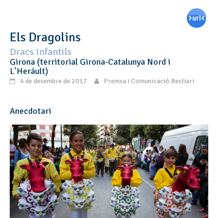
Els Dragolins
Dracs infantils
Girona (territorial Girona-Catalunya Nord i
L'Heráult)
4 de desembre de 2017
Premsa i Comunicació Bestiari
Anecdotari