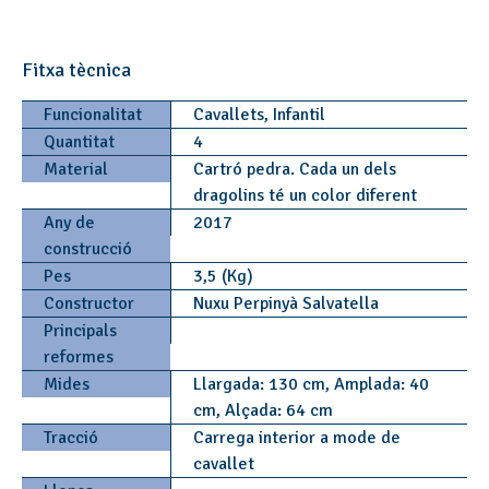
Fitxa tècnica
Funcionalitat
Cavallets, Infantil
Quantitat
4
Material
Cartró pedra. Cada un dels
dragolins té un color diferent
Any de
2017
construcció
Pes
3,5 (Kg)
Constructor
Nuxu Perpinyà Salvatella
Principals
reformes
Mides
Llargada: 130 cm, Amplada: 40
cm, Alçada: 64 cm
Tracció
Carrega interior a mode de
cavallet