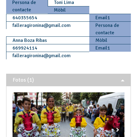
Persona de
Toni Lima
contacte
Mòbil
640355654
Email1
falleragironina
@
gmail.com
Persona de
contacte
Anna Boza Ribas
Mòbil
669924114
Email1
falleragironina
@
gmail.com
Fotos (1)