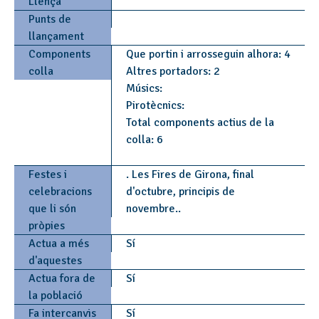
Llença
Punts de
llançament
Components
Que portin i arrosseguin alhora: 4
colla
Altres portadors: 2
Músics:
Pirotècnics:
Total components actius de la
colla: 6
Festes i
. Les Fires de Girona, final
celebracions
d'octubre, principis de
que li són
novembre..
pròpies
Actua a més
Sí
d'aquestes
Actua fora de
Sí
la població
Fa intercanvis
Sí