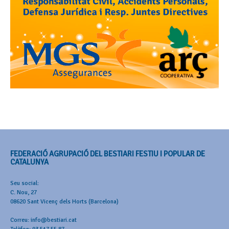
FEDERACIÓ AGRUPACIÓ DEL BESTIARI FESTIU I POPULAR DE
CATALUNYA
Seu social:
C. Nou, 27
08620 Sant Vicenç dels Horts (Barcelona)
Correu: info@bestiari.cat