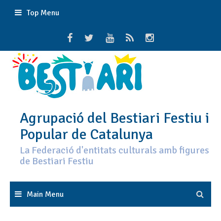
Skip
Top Menu
to
content
Agrupació del Bestiari Festiu i
Popular de Catalunya
La Federació d'entitats culturals amb figures
de Bestiari Festiu
Main Menu