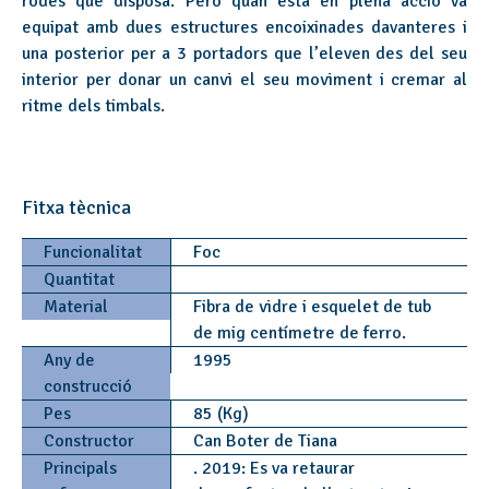
rodes que disposa. Però quan està en plena acció va
equipat amb dues estructures encoixinades davanteres i
una posterior per a 3 portadors que l’eleven des del seu
interior per donar un canvi el seu moviment i cremar al
ritme dels timbals.
Fitxa tècnica
Funcionalitat
Foc
Quantitat
Material
Fibra de vidre i esquelet de tub
de mig centímetre de ferro.
Any de
1995
construcció
Pes
85 (Kg)
Constructor
Can Boter de Tiana
Principals
. 2019: Es va retaurar