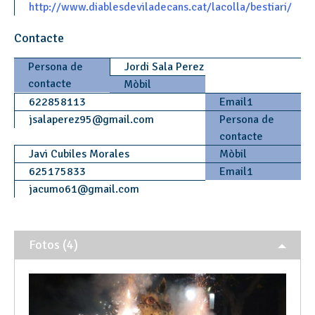
http://www.diablesdeviladecans.cat/lacolla/bestiari/
Contacte
Persona de
Jordi Sala Perez
contacte
Mòbil
622858113
Email1
jsalaperez95
@
gmail.com
Persona de
contacte
Javi Cubiles Morales
Mòbil
625175833
Email1
jacumo61
@
gmail.com
Fotos (4)