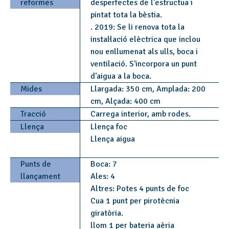
reformes
desperfectes de l'estructua i
pintat tota la bèstia.
. 2019: Se li renova tota la
instal·lació elèctrica que inclou
nou enllumenat als ulls, boca i
ventilació. S'incorpora un punt
d'aigua a la boca.
Mides
Llargada: 350 cm, Amplada: 200
cm, Alçada: 400 cm
Tracció
Carrega interior, amb rodes.
Llença
Llença foc
Llença aigua
Punts de
Boca: 7
llançament
Ales: 4
Altres: Potes 4 punts de foc
Cua 1 punt per pirotècnia
giratòria.
llom 1 per bateria aèria