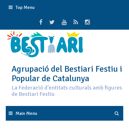
Skip
Top Menu
to
content
Agrupació del Bestiari Festiu i
Popular de Catalunya
La Federació d'entitats culturals amb figures
de Bestiari Festiu
Main Menu