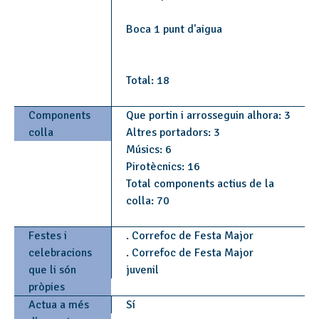
Boca 1 punt d'aigua
Total: 18
Components
Que portin i arrosseguin alhora: 3
colla
Altres portadors: 3
Músics: 6
Pirotècnics: 16
Total components actius de la
colla: 70
Festes i
. Correfoc de Festa Major
celebracions
. Correfoc de Festa Major
que li són
juvenil
pròpies
Actua a més
Sí