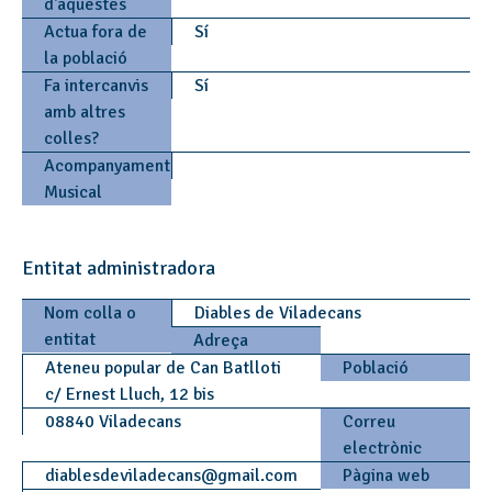
d'aquestes
Actua fora de
Sí
la població
Fa intercanvis
Sí
amb altres
colles?
Acompanyament
Musical
Entitat administradora
Nom colla o
Diables de Viladecans
entitat
Adreça
Ateneu popular de Can Batlloti
Població
c/ Ernest Lluch, 12 bis
08840 Viladecans
Correu
electrònic
diablesdeviladecans
@
gmail.com
Pàgina web