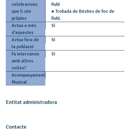
celebracions
Rubí
que li són
● Trobada de Bèsties de foc de
pròpies
Rubí.
Actua a més
Sí
d'aquestes
Actua fora de
Sí
la població
Fa intercanvis
Sí
amb altres
colles?
Acompanyament
Musical
Entitat administradora
Contacte