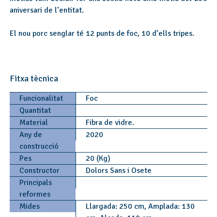
aniversari de l’entitat.
El nou porc senglar té 12 punts de foc, 10 d’ells tripes.
Fitxa tècnica
Funcionalitat
Foc
Quantitat
Material
Fibra de vidre.
Any de
2020
construcció
Pes
20 (Kg)
Constructor
Dolors Sans i Osete
Principals
reformes
Mides
Llargada: 250 cm, Amplada: 130