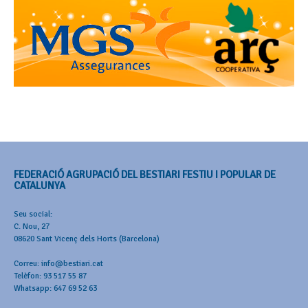
FEDERACIÓ AGRUPACIÓ DEL BESTIARI FESTIU I POPULAR DE
CATALUNYA
Seu social:
C. Nou, 27
08620 Sant Vicenç dels Horts (Barcelona)
Correu: info@bestiari.cat
Telèfon: 93 517 55 87
Whatsapp: 647 69 52 63