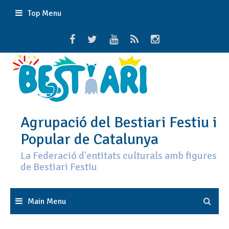
Skip
Top Menu
to
content
Agrupació del Bestiari Festiu i
Popular de Catalunya
La Federació d'entitats culturals amb figures
de Bestiari Festiu
Main Menu