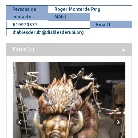
Persona de
Roger Monterde Puig
contacte
Mòbil
619970377
Email1
diablesderubi
@
diablesderubi.org
Fotos (4)