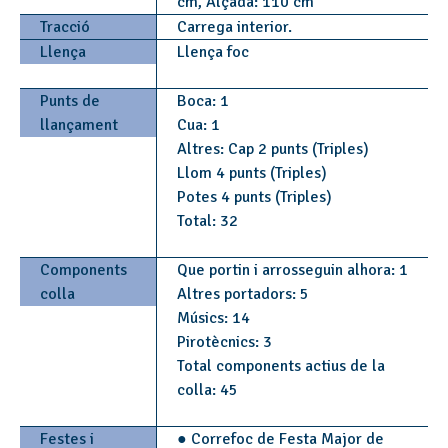
cm, Alçada: 110 cm
Tracció
Carrega interior.
Llença
Llença foc
Punts de
Boca: 1
llançament
Cua: 1
Altres: Cap 2 punts (Triples)
Llom 4 punts (Triples)
Potes 4 punts (Triples)
Total: 32
Components
Que portin i arrosseguin alhora: 1
colla
Altres portadors: 5
Músics: 14
Pirotècnics: 3
Total components actius de la
colla: 45
Festes i
● Correfoc de Festa Major de