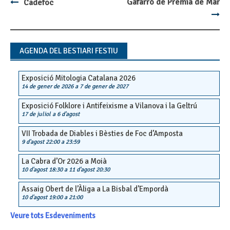
Gafarró de Premià de Mar
Cadefoc
Post
navigation
AGENDA DEL BESTIARI FESTIU
Exposició Mitologia Catalana 2026
14 de gener de 2026
a
7 de gener de 2027
Exposició Folklore i Antifeixisme a Vilanova i la Geltrú
17 de juliol
a
6 d'agost
VII Trobada de Diables i Bèsties de Foc d’Amposta
9 d'agost 22:00
a
23:59
La Cabra d’Or 2026 a Moià
10 d'agost 18:30
a
11 d'agost 20:30
Assaig Obert de l’Àliga a La Bisbal d’Empordà
10 d'agost 19:00
a
21:00
Veure tots Esdeveniments