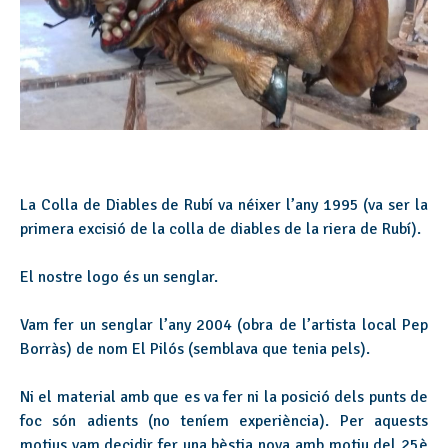
La Colla de Diables de Rubí va néixer l’any 1995 (va ser la
primera excisió de la colla de diables de la riera de Rubí).
El nostre logo és un senglar.
Vam fer un senglar l’any 2004 (obra de l’artista local Pep
Borràs) de nom El Pilós (semblava que tenia pels).
Ni el material amb que es va fer ni la posició dels punts de
foc són adients (no teníem experiència). Per aquests
motius vam decidir fer una bèstia nova amb motiu del 25è