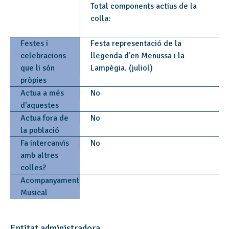
Total components actius de la
colla:
Festes i
Festa representació de la
celebracions
llegenda d'en Menussa i la
que li són
Lampègia. (juliol)
pròpies
Actua a més
No
d'aquestes
Actua fora de
No
la població
Fa intercanvis
No
amb altres
colles?
Acompanyament
Musical
Entitat administradora