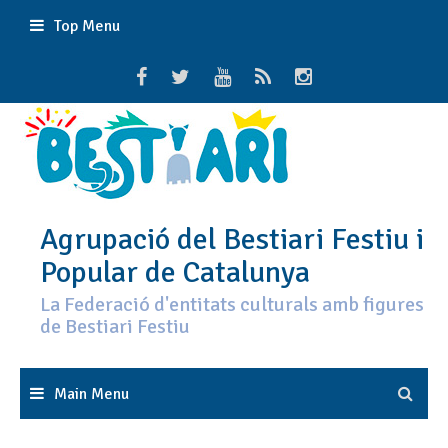
Skip
Top Menu
to
content
Agrupació del Bestiari Festiu i
Popular de Catalunya
La Federació d'entitats culturals amb figures
de Bestiari Festiu
Main Menu