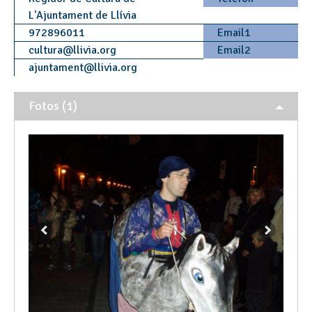
L'Ajuntament de Llívia
972896011
Email1
cultura
@
llivia.org
Email2
ajuntament
@
llivia.org
Fotos (1)