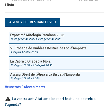
Post
Llívia
navigation
AGENDA DEL BESTIARI FESTIU
Exposició Mitologia Catalana 2026
14 de gener de 2026
a
7 de gener de 2027
VII Trobada de Diables i Bèsties de Foc d’Amposta
9 d'agost 22:00
a
23:59
La Cabra d’Or 2026 a Moià
10 d'agost 18:30
a
11 d'agost 20:30
Assaig Obert de l’Àliga a La Bisbal d’Empordà
10 d'agost 19:00
a
21:00
Veure tots Esdeveniments
La vostra activitat amb bestiari festiu no apareix a
l'agenda?