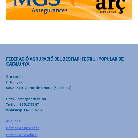
FEDERACIÓ AGRUPACIÓ DEL BESTIARI FESTIU I POPULAR DE
CATALUNYA
Seu social:
C. Nou, 27
08620 Sant Vicenç dels Horts (Barcelona)
Correu: info@bestiari.cat
Telèfon: 93 517 55 87
Whatsapp: 647 69 52 63
Avís legal
Política de privacitat
Política de cookies