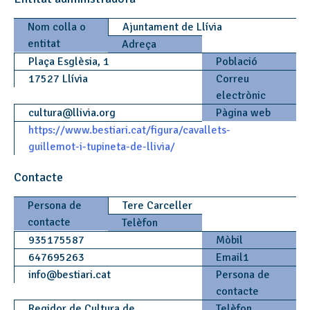
Nom colla o
Ajuntament de Llívia
entitat
Adreça
Plaça Esglèsia, 1
Població
17527 Llívia
Correu
electrònic
cultura
@
llivia.org
Pàgina web
https://www.bestiari.cat/figura/cavallets-
guillemot-i-tupineta-de-llivia/
Contacte
Persona de
Tere Carceller
contacte
Telèfon
935175587
Mòbil
647695263
Email1
info
@
bestiari.cat
Persona de
contacte
Regidor de Cultura de
Telèfon