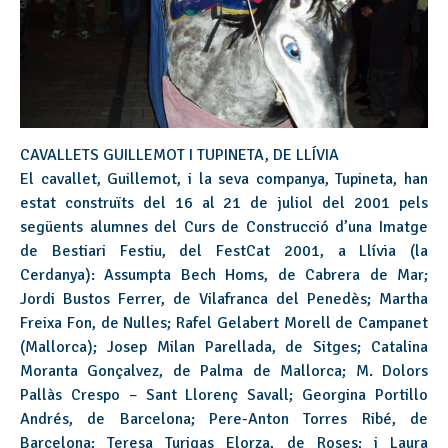
CAVALLETS GUILLEMOT I TUPINETA, DE LLÍVIA
El cavallet, Guillemot, i la seva companya, Tupineta, han
estat construïts del 16 al 21 de juliol del 2001 pels
següents alumnes del Curs de Construcció d’una Imatge
de Bestiari Festiu, del FestCat 2001, a Llívia (la
Cerdanya): Assumpta Bech Homs, de Cabrera de Mar;
Jordi Bustos Ferrer, de Vilafranca del Penedès; Martha
Freixa Fon, de Nulles; Rafel Gelabert Morell de Campanet
(Mallorca); Josep Milan Parellada, de Sitges; Catalina
Moranta Gonçalvez, de Palma de Mallorca; M. Dolors
Pallàs Crespo – Sant Llorenç Savall; Georgina Portillo
Andrés, de Barcelona; Pere-Anton Torres Ribé, de
Barcelona; Teresa Turigas Elorza, de Roses; i Laura