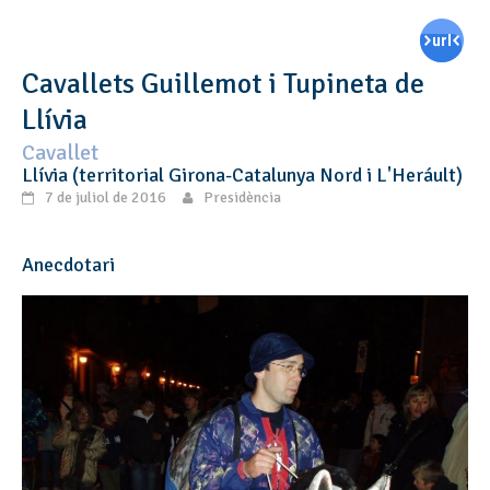
Cavallets Guillemot i Tupineta de
Llívia
Cavallet
Llívia (territorial Girona-Catalunya Nord i L'Heráult)
7 de juliol de 2016
Presidència
Anecdotari