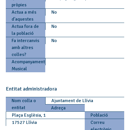
pròpies
Actua a més
No
d'aquestes
Actua fora de
No
la població
Fa intercanvis
No
amb altres
colles?
Acompanyament
Musical
Entitat administradora
Nom colla o
Ajuntament de Llívia
entitat
Adreça
Plaça Esglèsia, 1
Població
17527 Llívia
Correu
electrònic