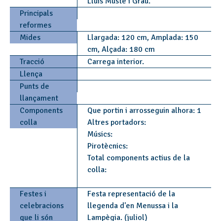
Lluis Musté i Grau.
Principals
reformes
Mides
Llargada: 120 cm, Amplada: 150
cm, Alçada: 180 cm
Tracció
Carrega interior.
Llença
Punts de
llançament
Components
Que portin i arrosseguin alhora: 1
colla
Altres portadors:
Músics:
Pirotècnics:
Total components actius de la
colla:
Festes i
Festa representació de la
celebracions
llegenda d'en Menussa i la
que li són
Lampègia. (juliol)