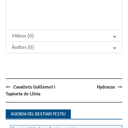
Vídeos (0)
Àudios (0)
Cavallets Guillemot i
Hydracus
Post
Tupineta de Llívia
navigation
AGENDA DEL BESTIARI FESTIU