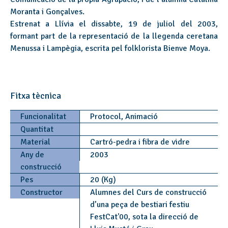
Moranta i Gonçalves.
Estrenat a Llívia el dissabte, 19 de juliol del 2003,
formant part de la representació de la llegenda ceretana
Menussa i Lampègia, escrita pel folklorista Bienve Moya.
Fitxa tècnica
Funcionalitat
Protocol, Animació
Quantitat
Material
Cartró-pedra i fibra de vidre
Any de
2003
construcció
Pes
20 (Kg)
Constructor
Alumnes del Curs de construcció
d’una peça de bestiari festiu
FestCat'00, sota la direcció de