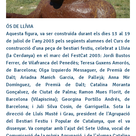
ÓS DE LLÍVIA
Aquesta figura, va ser construïda durant els dies 13 al 19
de juliol de l’any 2003 pels següents alumnes del Curs de
construcció d’una peça de bestiari festiu, celebrat a Llívia
(la Cerdanya) en el marc del FestCat 2003: Jordi Bustos
Ferrer, de Vilafranca del Penedès; Teresa Guxens Amorós,
de Barcelona; Olga Izquierdo Messaguer, de Premià de
Dalt; Ariadna Manich Garcia, de Pallejà; Anna Mir
Domínguez, de Premià de Dalt; Catalina Moranta
Gonçalvez, de Ciutat de Palma; Ramon Mues Florit, de
Barcelona (Vilapiscina); Georgina Portillo Andrés, de
Barcelona; i Juli Silva Cosin, de Garriguella. Sota la
direcció de Lluís Musté i Grau, president de l’Agrupació
del Bestiari Festiu i Popular de Catalunya, que el va
dissenyar. Va comptar amb l’ajut del Sete Udina, vocal de
Comunicació de la pròpia Agrupació, i de l’alumna Catalina