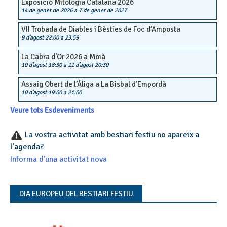
Exposició Mitologia Catalana 2026
14 de gener de 2026
a
7 de gener de 2027
VII Trobada de Diables i Bèsties de Foc d’Amposta
9 d'agost 22:00
a
23:59
La Cabra d’Or 2026 a Moià
10 d'agost 18:30
a
11 d'agost 20:30
Assaig Obert de l’Àliga a La Bisbal d’Empordà
10 d'agost 19:00
a
21:00
Veure tots Esdeveniments
La vostra activitat amb bestiari festiu no apareix a
l'agenda?
Informa d'una activitat nova
DIA EUROPEU DEL BESTIARI FESTIU