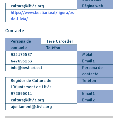
cultura
@
llivia.org
Pàgina web
https://www.bestiari.cat/figura/os-
de-llivia/
Contacte
Persona de
Tere Carceller
contacte
Telèfon
935175587
Mòbil
647695263
Email1
info
@
bestiari.cat
Persona de
contacte
Regidor de Cultura de
Telèfon
L'Ajuntament de Llívia
972896011
Email1
cultura
@
llivia.org
Email2
ajuntament
@
llivia.org