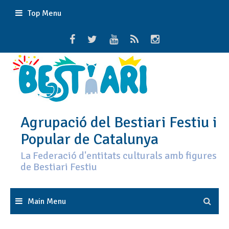
Skip
Top Menu
to
content
Agrupació del Bestiari Festiu i
Popular de Catalunya
La Federació d'entitats culturals amb figures
de Bestiari Festiu
Main Menu