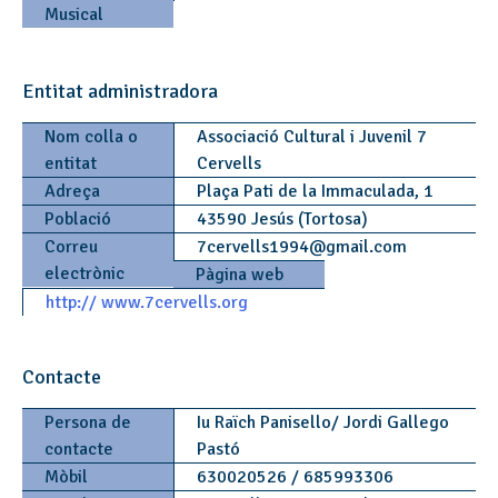
Musical
Entitat administradora
Nom colla o
Associació Cultural i Juvenil 7
entitat
Cervells
Adreça
Plaça Pati de la Immaculada, 1
Població
43590 Jesús (Tortosa)
Correu
7cervells1994
@
gmail.com
electrònic
Pàgina web
http:// www.7cervells.org
Contacte
Persona de
Iu Raïch Panisello/ Jordi Gallego
contacte
Pastó
Mòbil
630020526 / 685993306