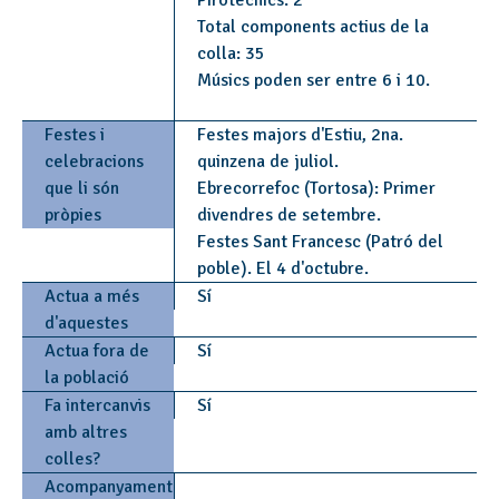
Pirotècnics: 2
Total components actius de la
colla: 35
Músics poden ser entre 6 i 10.
Festes i
Festes majors d'Estiu, 2na.
celebracions
quinzena de juliol.
que li són
Ebrecorrefoc (Tortosa): Primer
pròpies
divendres de setembre.
Festes Sant Francesc (Patró del
poble). El 4 d'octubre.
Actua a més
Sí
d'aquestes
Actua fora de
Sí
la població
Fa intercanvis
Sí
amb altres
colles?
Acompanyament