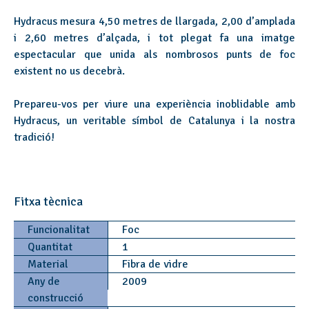
Hydracus mesura 4,50 metres de llargada, 2,00 d’amplada
i 2,60 metres d’alçada, i tot plegat fa una imatge
espectacular que unida als nombrosos punts de foc
existent no us decebrà.
Prepareu-vos per viure una experiència inoblidable amb
Hydracus, un veritable símbol de Catalunya i la nostra
tradició!
Fitxa tècnica
Funcionalitat
Foc
Quantitat
1
Material
Fibra de vidre
Any de
2009
construcció