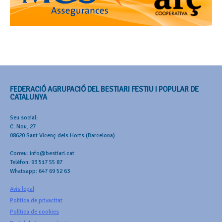
FEDERACIÓ AGRUPACIÓ DEL BESTIARI FESTIU I POPULAR DE
CATALUNYA
Seu social:
C. Nou, 27
08620 Sant Vicenç dels Horts (Barcelona)
Correu: info@bestiari.cat
Telèfon: 93 517 55 87
Whatsapp: 647 69 52 63
Avís legal
Política de privacitat
Política de cookies