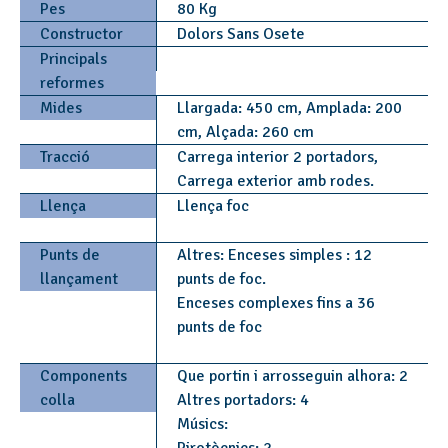
Pes
80 Kg
Constructor
Dolors Sans Osete
Principals
reformes
Mides
Llargada: 450 cm, Amplada: 200
cm, Alçada: 260 cm
Tracció
Carrega interior 2 portadors,
Carrega exterior amb rodes.
Llença
Llença foc
Punts de
Altres: Enceses simples : 12
llançament
punts de foc.
Enceses complexes fins a 36
punts de foc
Components
Que portin i arrosseguin alhora: 2
colla
Altres portadors: 4
Músics: