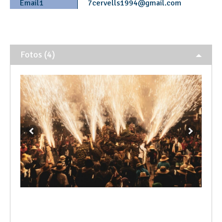
Email1
7cervells1994
@
gmail.com
Fotos (4)