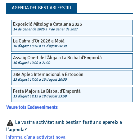
navigation
AGENDA DEL BESTIARI FESTIU
Exposició Mitologia Catalana 2026
14 de gener de 2026
a
7 de gener de 2027
La Cabra d’Or 2026 a Moià
10 d'agost 18:30
a
11 d'agost 20:30
Assaig Obert de l’Àliga a La Bisbal d’Empordà
10 d'agost 19:00
a
21:00
38è Aplec Internacional a Estocolm
13 d'agost 17:00
a
16 d'agost 20:30
Festa Major a La Bisbal d’Empordà
13 d'agost 18:15
a
18 d'agost 23:59
Veure tots Esdeveniments
La vostra activitat amb bestiari festiu no apareix a
l'agenda?
Informa d'una activitat nova