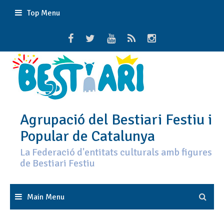
Skip
Top Menu
to
content
Agrupació del Bestiari Festiu i
Popular de Catalunya
La Federació d'entitats culturals amb figures
de Bestiari Festiu
Main Menu