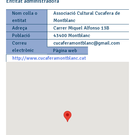
Entitat administradora
Nom colla o
Associació Cultural Cucafera de
entitat
Montblanc
Adreça
Carrer Miquel Alfonso 13B
Població
43400 Montblanc
Correu
cucaferamontblanc
@
gmail.com
electrònic
Pàgina web
http://www.cucaferamontblanc.cat