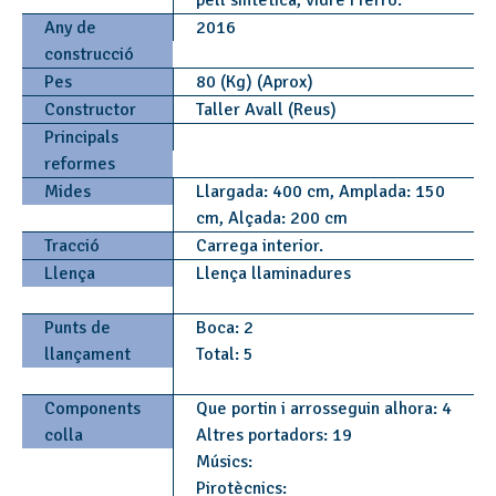
pell sintètica, vidre i ferro.
Any de
2016
construcció
Pes
80 (Kg) (Aprox)
Constructor
Taller Avall (Reus)
Principals
reformes
Mides
Llargada: 400 cm, Amplada: 150
cm, Alçada: 200 cm
Tracció
Carrega interior.
Llença
Llença llaminadures
Punts de
Boca: 2
llançament
Total: 5
Components
Que portin i arrosseguin alhora: 4
colla
Altres portadors: 19
Músics:
Pirotècnics: