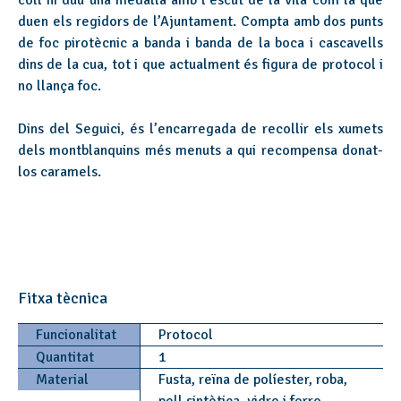
coll hi duu una medalla amb l’escut de la vila com la que
duen els regidors de l’Ajuntament. Compta amb dos punts
de foc pirotècnic a banda i banda de la boca i cascavells
dins de la cua, tot i que actualment és figura de protocol i
no llança foc.
Dins del Seguici, és l’encarregada de recollir els xumets
dels montblanquins més menuts a qui recompensa donat-
los caramels.
Fitxa tècnica
Funcionalitat
Protocol
Quantitat
1
Material
Fusta, reïna de políester, roba,