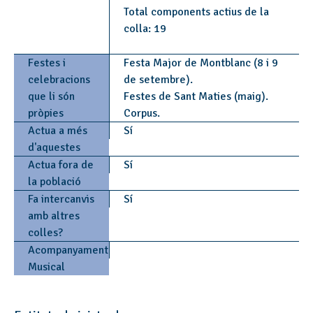
Total components actius de la
colla: 19
Festes i
Festa Major de Montblanc (8 i 9
celebracions
de setembre).
que li són
Festes de Sant Maties (maig).
pròpies
Corpus.
Actua a més
Sí
d'aquestes
Actua fora de
Sí
la població
Fa intercanvis
Sí
amb altres
colles?
Acompanyament
Musical