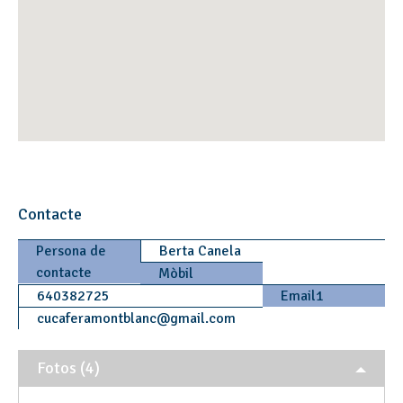
Contacte
Persona de
Berta Canela
contacte
Mòbil
640382725
Email1
cucaferamontblanc
@
gmail.com
Fotos (4)