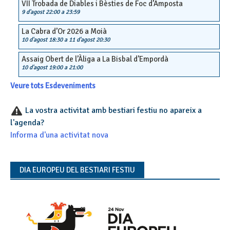
VII Trobada de Diables i Bèsties de Foc d’Amposta
9 d'agost 22:00
a
23:59
La Cabra d’Or 2026 a Moià
10 d'agost 18:30
a
11 d'agost 20:30
Assaig Obert de l’Àliga a La Bisbal d’Empordà
10 d'agost 19:00
a
21:00
Veure tots Esdeveniments
La vostra activitat amb bestiari festiu no apareix a
l'agenda?
Informa d'una activitat nova
DIA EUROPEU DEL BESTIARI FESTIU