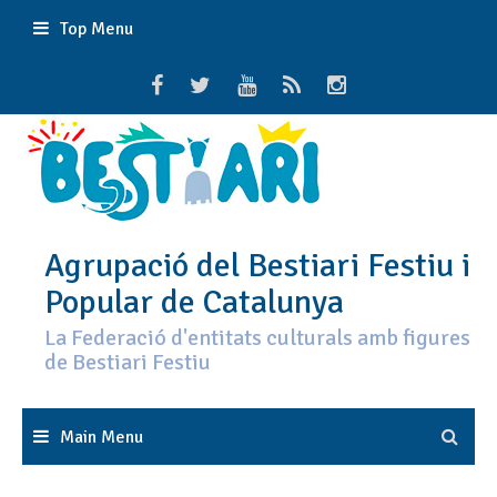
Skip
Top Menu
to
content
Agrupació del Bestiari Festiu i
Popular de Catalunya
La Federació d'entitats culturals amb figures
de Bestiari Festiu
Main Menu