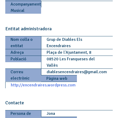
Acompanyament
Musical
Entitat administradora
Nom colla o
Grup de Diables Els
entitat
Encendraires
Adreça
Plaça de l'Ajuntament, 8
Població
08520 Les Franqueses del
Vallès
Correu
diablesencendraires
@
gmail.com
electrònic
Pàgina web
http://encendraires.wordpress.com
Contacte
Persona de
Jona