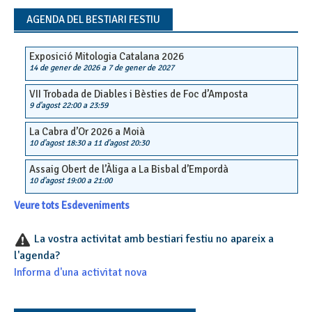
navigation
AGENDA DEL BESTIARI FESTIU
Exposició Mitologia Catalana 2026
14 de gener de 2026
a
7 de gener de 2027
VII Trobada de Diables i Bèsties de Foc d’Amposta
9 d'agost 22:00
a
23:59
La Cabra d’Or 2026 a Moià
10 d'agost 18:30
a
11 d'agost 20:30
Assaig Obert de l’Àliga a La Bisbal d’Empordà
10 d'agost 19:00
a
21:00
Veure tots Esdeveniments
La vostra activitat amb bestiari festiu no apareix a
l'agenda?
Informa d'una activitat nova