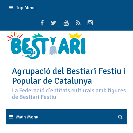
Skip
Top Menu
to
content
Agrupació del Bestiari Festiu i
Popular de Catalunya
La Federació d'entitats culturals amb figures
de Bestiari Festiu
Main Menu