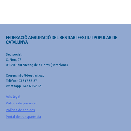
FEDERACIÓ AGRUPACIÓ DEL BESTIARI FESTIU I POPULAR DE
CATALUNYA
Seu social:
C. Nou, 27
08620 Sant Vicenç dels Horts (Barcelona)
Correu: info@bestiari.cat
Telèfon: 93 517 55 87
Whatsapp: 647 69 52 63
Avís legal
Política de privacitat
Política de cookies
Portal de transparència