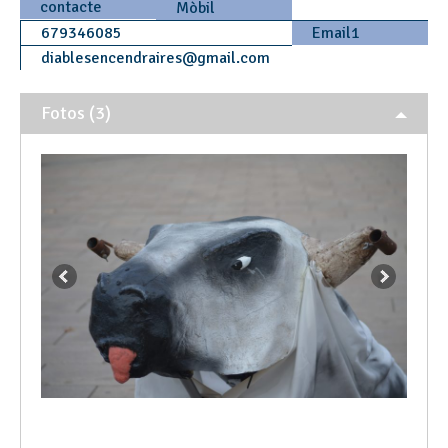
contacte
Mòbil
679346085
Email1
diablesencendraires
@
gmail.com
Fotos (3)