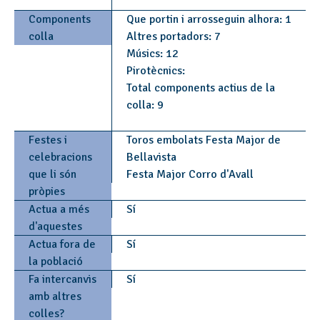
Components
Que portin i arrosseguin alhora: 1
colla
Altres portadors: 7
Músics: 12
Pirotècnics:
Total components actius de la
colla: 9
Festes i
Toros embolats Festa Major de
celebracions
Bellavista
que li són
Festa Major Corro d'Avall
pròpies
Actua a més
Sí
d'aquestes
Actua fora de
Sí
la població
Fa intercanvis
Sí
amb altres
colles?