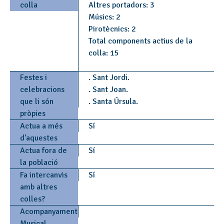
colla
Altres portadors: 3
Músics: 2
Pirotècnics: 2
Total components actius de la
colla: 15
Festes i
. Sant Jordi.
celebracions
. Sant Joan.
que li són
. Santa Úrsula.
pròpies
Actua a més
Sí
d'aquestes
Actua fora de
Sí
la població
Fa intercanvis
Sí
amb altres
colles?
Acompanyament
Musical