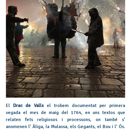
El
Drac de Valls
el trobem documentat per primera
vegada el mes de maig del 1764, en uns textos que
relaten fets religiosos i processons, on també s’
anomenen l’ Àliga, la Mulassa, els Gegants, el Bou i l’ Ós.