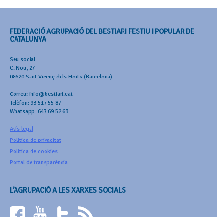
FEDERACIÓ AGRUPACIÓ DEL BESTIARI FESTIU I POPULAR DE
CATALUNYA
Seu social:
C. Nou, 27
08620 Sant Vicenç dels Horts (Barcelona)
Correu: info@bestiari.cat
Telèfon: 93 517 55 87
Whatsapp: 647 69 52 63
Avís legal
Política de privacitat
Política de cookies
Portal de transparència
L’AGRUPACIÓ A LES XARXES SOCIALS