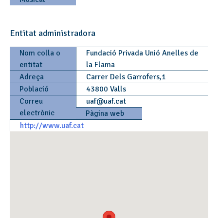
Entitat administradora
Nom colla o
Fundació Privada Unió Anelles de
entitat
la Flama
Adreça
Carrer Dels Garrofers,1
Població
43800 Valls
Correu
uaf
@
uaf.cat
electrònic
Pàgina web
http://www.uaf.cat