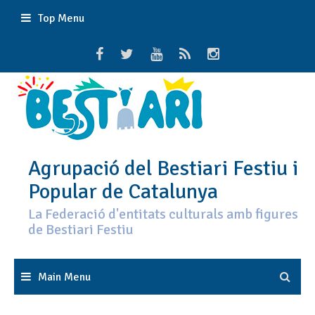
Skip
Top Menu
to
content
Agrupació del Bestiari Festiu i
Popular de Catalunya
La Federació d'entitats culturals amb figures
de Bestiari Festiu
Main Menu