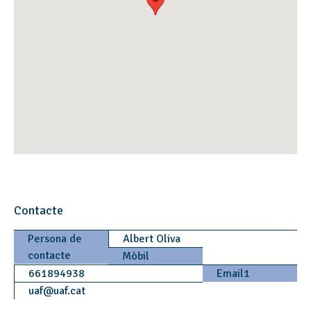
Contacte
Persona de
Albert Oliva
contacte
Mòbil
661894938
Email1
uaf
@
uaf.cat