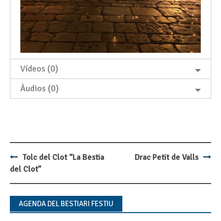
Vídeos (0)
Àudios (0)
Tolc del Clot “La Bèstia
Drac Petit de Valls
Post
del Clot”
navigation
AGENDA DEL BESTIARI FESTIU