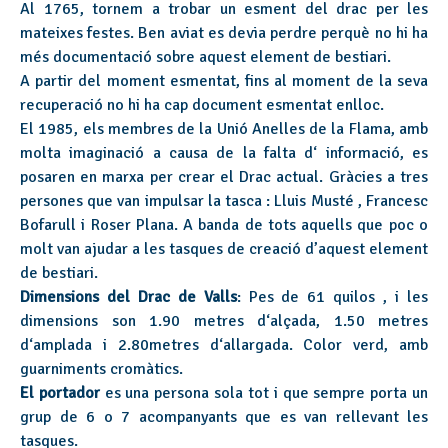
Al 1765, tornem a trobar un esment del drac per les
mateixes festes. Ben aviat es devia perdre perquè no hi ha
més documentació sobre aquest element de bestiari.
A partir del moment esmentat, fins al moment de la seva
recuperació no hi ha cap document esmentat enlloc.
El 1985, els membres de la Unió Anelles de la Flama, amb
molta imaginació a causa de la falta d‘ informació, es
posaren en marxa per crear el Drac actual. Gràcies a tres
persones que van impulsar la tasca : Lluis Musté , Francesc
Bofarull i Roser Plana. A banda de tots aquells que poc o
molt van ajudar a les tasques de creació d’aquest element
de bestiari.
Dimensions del Drac de Valls
: Pes de 61 quilos , i les
dimensions son 1.90 metres d‘alçada, 1.50 metres
d‘amplada i 2.80metres d‘allargada. Color verd, amb
guarniments cromàtics.
El portador
es una persona sola tot i que sempre porta un
grup de 6 o 7 acompanyants que es van rellevant les
tasques.