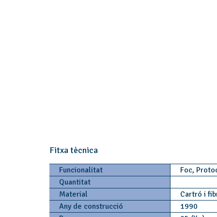
Fitxa tècnica
Funcionalitat
Foc, Protoc
Quantitat
Material
Cartró i fi
Any de construcció
1990