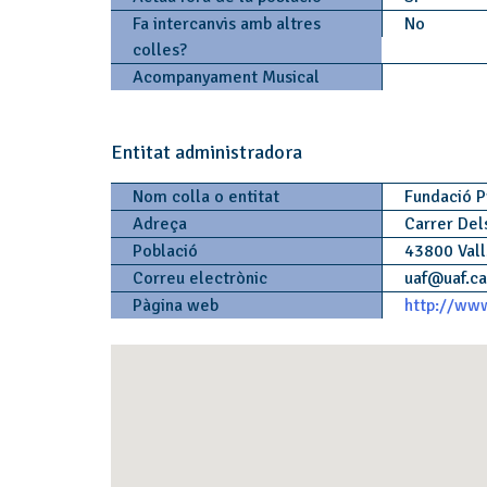
Fa intercanvis amb altres
No
colles?
Acompanyament Musical
Entitat administradora
Nom colla o entitat
Fundació P
Adreça
Carrer Del
Població
43800 Val
Correu electrònic
uaf
@
uaf.c
Pàgina web
http://www