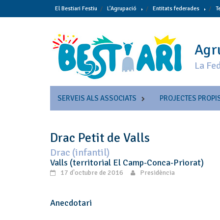
Skip
El Bestiari Festiu
L’Agrupació
Entitats federades
T
to
content
Agru
La Fed
SERVEIS ALS ASSOCIATS
PROJECTES PROPI
Drac Petit de Valls
Drac (infantil)
Valls (territorial El Camp-Conca-Priorat)
17 d'octubre de 2016
Presidència
Anecdotari