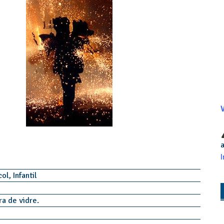
V
a
I
ol, Infantil
bra de vidre.