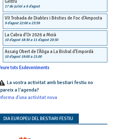
Geltrú
17 de juliol
a
6 d'agost
VII Trobada de Diables i Bèsties de Foc d’Amposta
9 d'agost 22:00
a
23:59
La Cabra d’Or 2026 a Moià
10 d'agost 18:30
a
11 d'agost 20:30
Assaig Obert de l’Àliga a La Bisbal d’Empordà
10 d'agost 19:00
a
21:00
eure tots Esdeveniments
La vostra activitat amb bestiari festiu no
pareix a l'agenda?
nforma d'una activitat nova
DIA EUROPEU DEL BESTIARI FESTIU