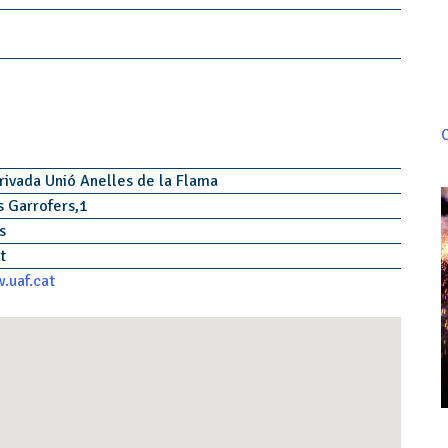
C
rivada Unió Anelles de la Flama
s Garrofers,1
ls
at
.uaf.cat