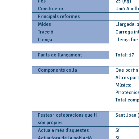
Pes
25 (Kg)
Constructor
Unió Anell
Principals reformes
Mides
Llargada: 
Tracció
Carrega in
Llença
Llença foc
Punts de llançament
Total: 17
Components colla
Que portin 
Altres por
Músics:
Pirotècnics
Total comp
Festes i celebracions que li
Sant Joan (
són pròpies
Actua a més d'aquestes
Sí
Actua fora de la població
Sí