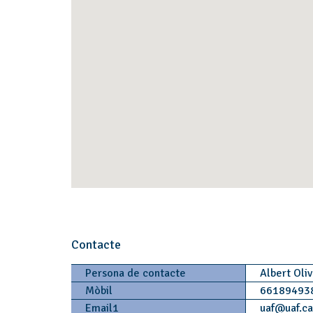
Contacte
Persona de contacte
Albert Oli
Mòbil
66189493
Email1
uaf
@
uaf.c