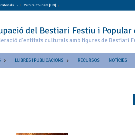
erritorials
Cultural tourism [EN]
pació del Bestiari Festiu i Popular
eració d'entitats culturals amb figures de Bestiari F
S
LLIBRES I PUBLICACIONS
RECURSOS
NOTÍCIES