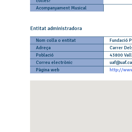
colles?
Acompanyament Musical
Entitat administradora
Nom colla o entitat
Fundació P
Adreça
Carrer Del
Població
43800 Val
Correu electrònic
uaf
@
uaf.c
Pàgina web
http://www