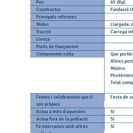
Pes
65 (Kg)
Constructor
Fundació U
Principals reformes
Mides
Llargada: 
Tracció
Carrega in
Llença
Punts de llançament
Components colla
Que portin 
Altres por
Músics:
Pirotècnics
Total comp
Festes i celebracions que li
Festa de sa
són pròpies
Actua a més d'aquestes
Sí
Actua fora de la població
Sí
Fa intercanvis amb altres
Sí