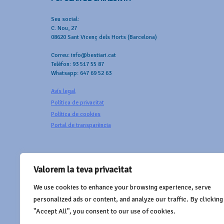
Seu social:
C. Nou, 27
08620 Sant Vicenç dels Horts (Barcelona)
Correu: info@bestiari.cat
Telèfon: 93 517 55 87
Whatsapp: 647 69 52 63
Avís legal
Política de privacitat
Política de cookies
Portal de transparència
Valorem la teva privacitat
We use cookies to enhance your browsing experience, serve
AMB EL SUPORT DE
personalized ads or content, and analyze our traffic. By clicking
"Accept All", you consent to our use of cookies.