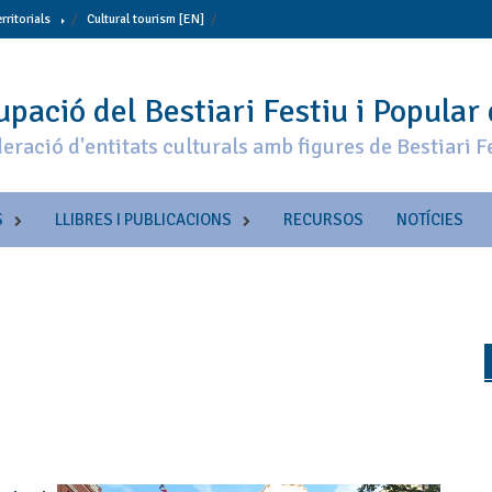
erritorials
Cultural tourism [EN]
pació del Bestiari Festiu i Popular
eració d'entitats culturals amb figures de Bestiari F
S
LLIBRES I PUBLICACIONS
RECURSOS
NOTÍCIES