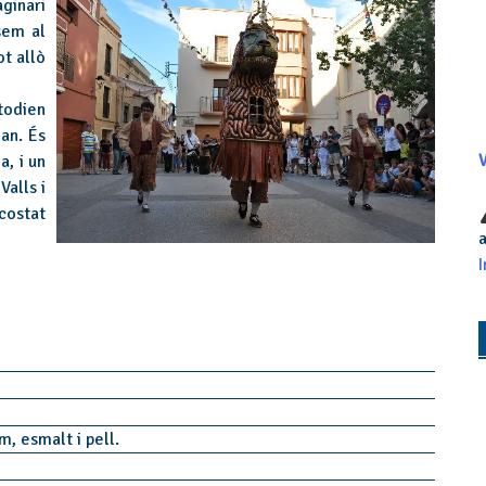
ginari
sem al
ot allò
todien
oan. És
a, i un
V
Valls i
costat
a
I
m, esmalt i pell.