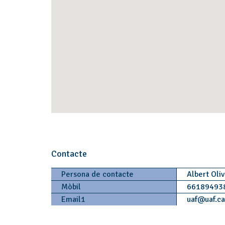
Contacte
Persona de contacte
Albert Oli
Mòbil
66189493
Email1
uaf
@
uaf.c