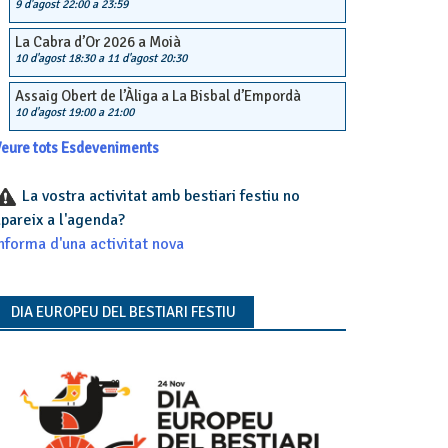
9 d'agost 22:00
a
23:59
La Cabra d’Or 2026 a Moià
10 d'agost 18:30
a
11 d'agost 20:30
Assaig Obert de l’Àliga a La Bisbal d’Empordà
10 d'agost 19:00
a
21:00
eure tots Esdeveniments
La vostra activitat amb bestiari festiu no
pareix a l'agenda?
nforma d'una activitat nova
DIA EUROPEU DEL BESTIARI FESTIU