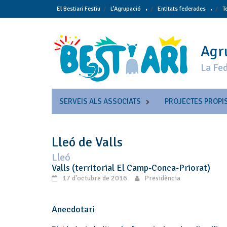
Skip
El Bestiari Festiu
L’Agrupació
Entitats federades
T
to
content
Agru
La Fed
SERVEIS ALS ASSOCIATS
PROJECTES PROPI
Lleó de Valls
Lleó
Valls (territorial El Camp-Conca-Priorat)
17 d'octubre de 2016
Presidència
Anecdotari