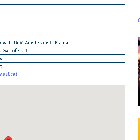
C
rivada Unió Anelles de la Flama
s Garrofers,1
ls
at
.uaf.cat