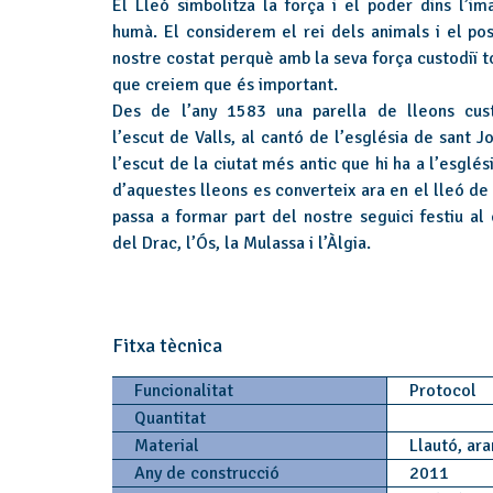
El Lleó simbolitza la força i el poder dins l’ima
humà. El considerem el rei dels animals i el po
nostre costat perquè amb la seva força custodiï t
que creiem que és important.
Des de l’any 1583 una parella de lleons cus
l’escut de Valls, al cantó de l’església de sant J
l’escut de la ciutat més antic que hi ha a l’esglési
d’aquestes lleons es converteix ara en el lleó de 
passa a formar part del nostre seguici festiu al 
del Drac, l’Ós, la Mulassa i l’Àlgia.
Fitxa tècnica
Funcionalitat
Protocol
Quantitat
Material
Llautó, ara
Any de construcció
2011