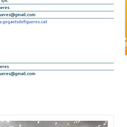
 s/n.
ueres
ueres
@
gmail.com
.gegantsdefigueres.cat
ueres
ueres
@
gmail.com