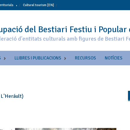
erritorials
Cultural tourism [EN]
pació del Bestiari Festiu i Popular
eració d'entitats culturals amb figures de Bestiari F
S
LLIBRES I PUBLICACIONS
RECURSOS
NOTÍCIES
 L'Heráult)