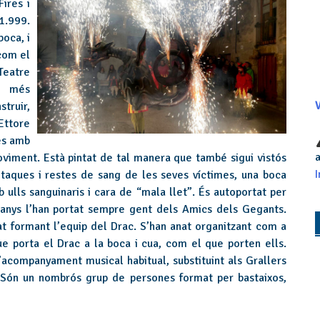
ires i
1.999.
boca, i
 com el
Teatre
a més
struir,
V
Ettore
les amb
a
moviment. Està pintat de tal manera que també sigui vistós
I
 taques i restes de sang de les seves víctimes, una boca
ulls sanguinaris i cara de “mala llet”. És autoportat per
s anys l’han portat sempre gent dels Amics dels Gegants.
at formant l’equip del Drac. S’han anat organitzant com a
ue porta el Drac a la boca i cua, com el que porten ells.
acompanyament musical habitual, substituint als Grallers
 Són un nombrós grup de persones format per bastaixos,