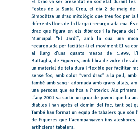
El Drac va ser presentat en societat durant les F
Festes de la Santa Creu, el dia 2 de maig de 
Simbolitza un drac mitològic que treu foc per la 
diferents llocs de la llarga i recargolada cua. És
drac que figura en els dibuixos i la façana del 
Municipal “El Jardí”, amb la cua una mic
recargolada per facilitar-li el moviment El va con
al llarg d’uns quants mesos de 1.999, l’
Battaglia, de Figueres, amb fibra de vidre i les a
un material de tela dura i flexible per facilitar 
sense foc, amb color “verd drac” a la pell, amb
també amb sang i adornada amb grans ullals, amb 
una persona que es fica a l’interior. Als primer
L’any 2001 va sortir un grup de jovent que ha an
diables i han après el domini del foc, tant pel q
També han format un equip de tabalers que són l’
de Figueres que l’acompanyaven fins aleshores.
artificiers i tabalers.