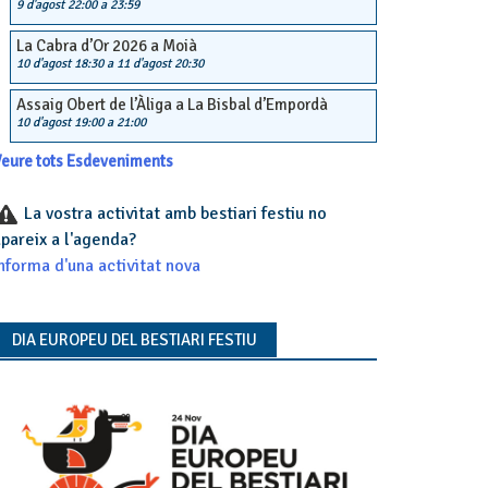
9 d'agost 22:00
a
23:59
La Cabra d’Or 2026 a Moià
10 d'agost 18:30
a
11 d'agost 20:30
Assaig Obert de l’Àliga a La Bisbal d’Empordà
10 d'agost 19:00
a
21:00
eure tots Esdeveniments
La vostra activitat amb bestiari festiu no
pareix a l'agenda?
nforma d'una activitat nova
DIA EUROPEU DEL BESTIARI FESTIU