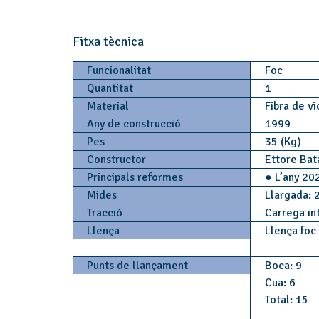
Fitxa tècnica
Funcionalitat
Foc
Quantitat
1
Material
Fibra de v
Any de construcció
1999
Pes
35 (Kg)
Constructor
Ettore Ba
Principals reformes
● L’any 202
Mides
Llargada: 
Tracció
Carrega in
Llença
Llença foc
Punts de llançament
Boca: 9
Cua: 6
Total: 15