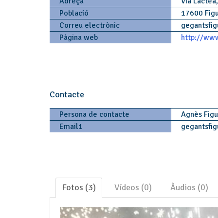
Adreça
Via Lactea,
Població
17600 Fig
Correu electrònic
gegantsfig
Pàgina web
http://www
Contacte
Persona de contacte
Agnès Fig
Email1
gegantsfig
Fotos (3)
Vídeos (0)
Àudios (0)