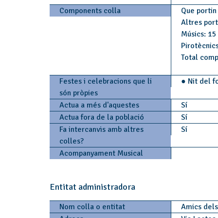
Components colla
Que portin 
Altres por
Músics: 15
Pirotècnics
Total comp
Festes i celebracions que li
● Nit del 
són pròpies
Actua a més d'aquestes
Sí
Actua fora de la població
Sí
Fa intercanvis amb altres
Sí
colles?
Acompanyament Musical
Entitat administradora
Nom colla o entitat
Amics dels