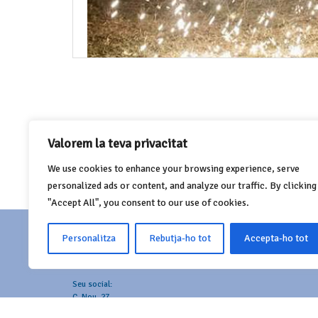
Bou de Figueres
Valorem la teva privacitat
Post
We use cookies to enhance your browsing experience, serve
navigation
personalized ads or content, and analyze our traffic. By clicking
"Accept All", you consent to our use of cookies.
Personalitza
Rebutja-ho tot
Accepta-ho tot
FEDERACIÓ AGRUPACIÓ DEL BESTIARI FESTIU I
POPULAR DE CATALUNYA
Seu social:
C. Nou, 27
08620 Sant Vicenç dels Horts (Barcelona)