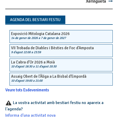
Post
Xeringueta
navigation
AGENDA DEL BESTIARI FESTIU
Exposició Mitologia Catalana 2026
14 de gener de 2026
a
7 de gener de 2027
VII Trobada de Diables i Bèsties de Foc d’Amposta
9 d'agost 22:00
a
23:59
La Cabra d’Or 2026 a Moià
10 d'agost 18:30
a
11 d'agost 20:30
Assaig Obert de l’Àliga a La Bisbal d’Empordà
10 d'agost 19:00
a
21:00
Veure tots Esdeveniments
La vostra activitat amb bestiari festiu no apareix a
l'agenda?
Informa d'una activitat nova