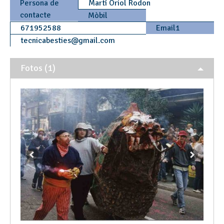
Persona de
Martí Oriol Rodon
contacte
Mòbil
671952588
Email1
tecnicabesties
@
gmail.com
Fotos (1)