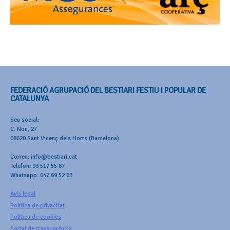
FEDERACIÓ AGRUPACIÓ DEL BESTIARI FESTIU I POPULAR DE
CATALUNYA
Seu social:
C. Nou, 27
08620 Sant Vicenç dels Horts (Barcelona)
Correu: info@bestiari.cat
Telèfon: 93 517 55 87
Whatsapp: 647 69 52 63
Avís legal
Política de privacitat
Política de cookies
Portal de transparència