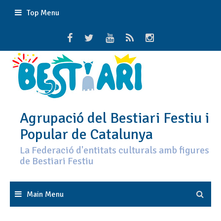
Skip
Top Menu
to
content
Agrupació del Bestiari Festiu i
Popular de Catalunya
La Federació d'entitats culturals amb figures
de Bestiari Festiu
Main Menu