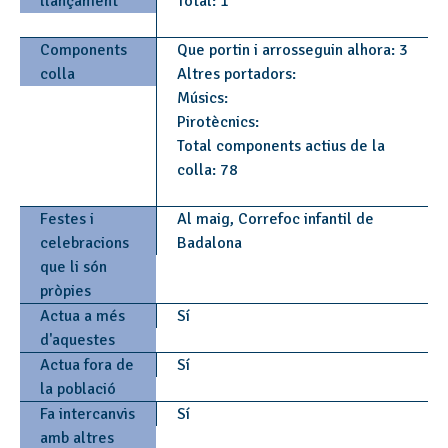
llançament
Total: 1
Components
Que portin i arrosseguin alhora: 3
colla
Altres portadors:
Músics:
Pirotècnics:
Total components actius de la
colla: 78
Festes i
Al maig, Correfoc infantil de
celebracions
Badalona
que li són
pròpies
Actua a més
Sí
d'aquestes
Actua fora de
Sí
la població
Fa intercanvis
Sí
amb altres