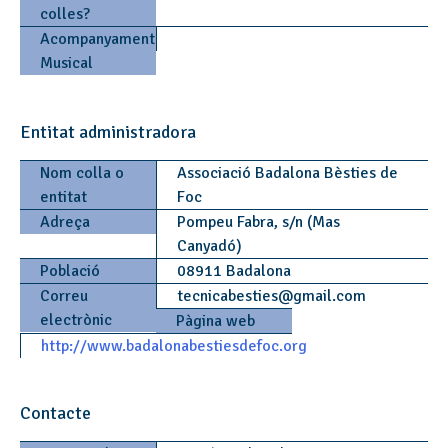
colles?
Acompanyament
Musical
Entitat administradora
Nom colla o
Associació Badalona Bèsties de
entitat
Foc
Adreça
Pompeu Fabra, s/n (Mas
Canyadó)
Població
08911 Badalona
Correu
tecnicabesties
@
gmail.com
electrònic
Pàgina web
http://www.badalonabestiesdefoc.org
Contacte