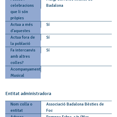
celebracions
Badalona
que li són
pròpies
Actua a més
Sí
d'aquestes
Actua fora de
Sí
la població
Fa intercanvis
Sí
amb altres
colles?
Acompanyament
Musical
Entitat administradora
Nom colla o
Associació Badalona Bèsties de
entitat
Foc