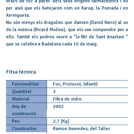
dracs de foc a partir dels seus orígens farmacèutics i és
per això que els batejaren com en Xarop, la Pomada i en
Xeringueta.
No són menys els dragolins que dansen (David Ibern) al so
de la música (Ricard Molina), que els van compondre per a
ells. També els podreu veure a “la Nit de Sant Anastasi “
que se celebra a Badalona cada 10 de maig.
Fitxa tècnica
Funcionalitat
Foc, Protocol, Infantil
Quantitat
3
Material
Fibra de vidre.
Any de
2002
construcció
Pes
2,7 (Kg)
Constructor
Ramon Aumedes, del Taller