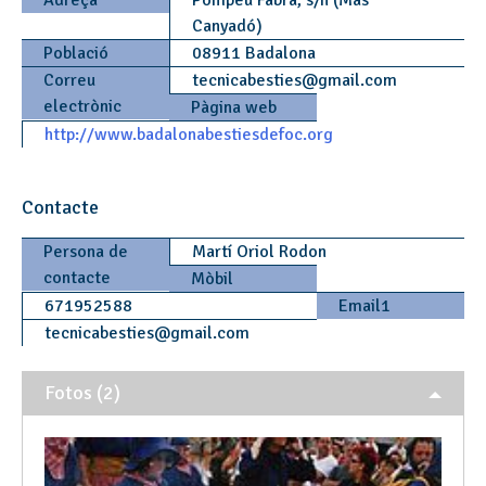
Adreça
Pompeu Fabra, s/n (Mas
Canyadó)
Població
08911 Badalona
Correu
tecnicabesties
@
gmail.com
electrònic
Pàgina web
http://www.badalonabestiesdefoc.org
Contacte
Persona de
Martí Oriol Rodon
contacte
Mòbil
671952588
Email1
tecnicabesties
@
gmail.com
Fotos (2)