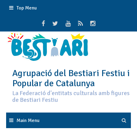
Skip
Top Menu
to
content
Agrupació del Bestiari Festiu i
Popular de Catalunya
La Federació d'entitats culturals amb figures
de Bestiari Festiu
Main Menu