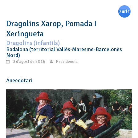
Dragolins Xarop, Pomada I
Xeringueta
Dragolins (infantils)
Badalona (territorial Vallès-Maresme-Barcelonès
Nord)
3 d'agost de 2016
Presidència
Anecdotari