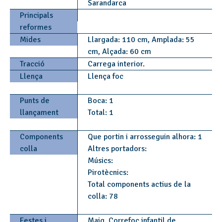
Sarandarca
Principals
reformes
Mides
Llargada: 110 cm, Amplada: 55
cm, Alçada: 60 cm
Tracció
Carrega interior.
Llença
Llença foc
Punts de
Boca: 1
llançament
Total: 1
Components
Que portin i arrosseguin alhora: 1
colla
Altres portadors:
Músics:
Pirotècnics:
Total components actius de la
colla: 78
Festes i
Maig, Correfoc infantil de