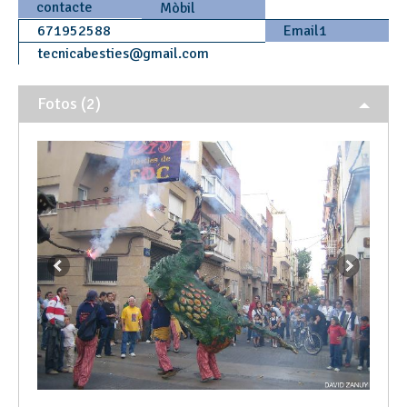
contacte
Mòbil
671952588
Email1
tecnicabesties
@
gmail.com
Fotos (2)