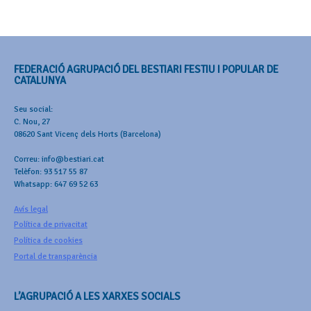
FEDERACIÓ AGRUPACIÓ DEL BESTIARI FESTIU I POPULAR DE
CATALUNYA
Seu social:
C. Nou, 27
08620 Sant Vicenç dels Horts (Barcelona)
Correu: info@bestiari.cat
Telèfon: 93 517 55 87
Whatsapp: 647 69 52 63
Avís legal
Política de privacitat
Política de cookies
Portal de transparència
L’AGRUPACIÓ A LES XARXES SOCIALS