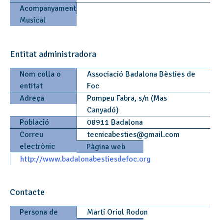
Acompanyament
Musical
Entitat administradora
Nom colla o
Associació Badalona Bèsties de
entitat
Foc
Adreça
Pompeu Fabra, s/n (Mas
Canyadó)
Població
08911 Badalona
Correu
tecnicabesties
@
gmail.com
electrònic
Pàgina web
http://www.badalonabestiesdefoc.org
Contacte
Persona de
Martí Oriol Rodon