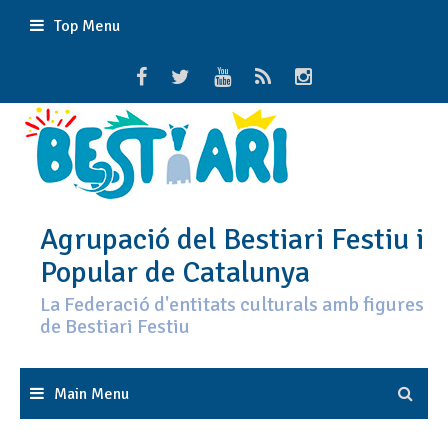
Skip
Top Menu
to
content
Agrupació del Bestiari Festiu i
Popular de Catalunya
La Federació d'entitats culturals amb figures
de Bestiari Festiu
Main Menu