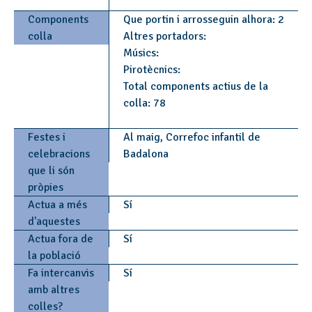
Components
Que portin i arrosseguin alhora: 2
colla
Altres portadors:
Músics:
Pirotècnics:
Total components actius de la
colla: 78
Festes i
Al maig, Correfoc infantil de
celebracions
Badalona
que li són
pròpies
Actua a més
Sí
d'aquestes
Actua fora de
Sí
la població
Fa intercanvis
Sí
amb altres
colles?