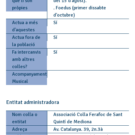
que li són
del 15 d'agost).
pròpies
. Foedus (primer dissabte
d'octubre)
Actua a més
Sí
d'aquestes
Actua fora de
Sí
la població
Fa intercanvis
Sí
amb altres
colles?
Acompanyament
Musical
Entitat administradora
Nom colla o
Associació Colla Ferafoc de Sant
entitat
Quintí de Mediona
Adreça
Av. Catalunya. 39, 2n.3à