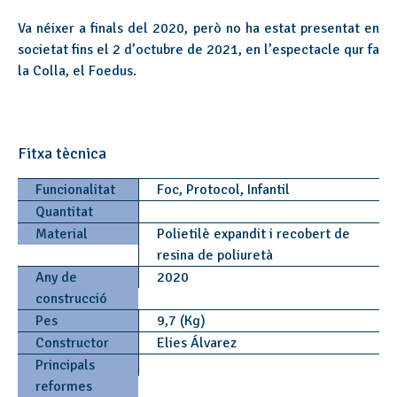
Va néixer a finals del 2020, però no ha estat presentat en
societat fins el 2 d’octubre de 2021, en l’espectacle qur fa
la Colla, el Foedus.
Fitxa tècnica
Funcionalitat
Foc, Protocol, Infantil
Quantitat
Material
Polietilè expandit i recobert de
resina de poliuretà
Any de
2020
construcció
Pes
9,7 (Kg)
Constructor
Elies Álvarez
Principals
reformes