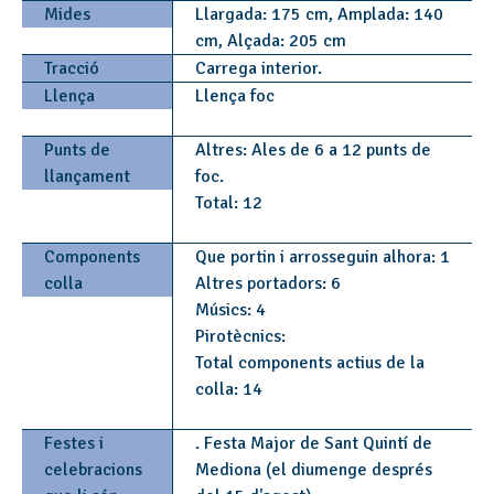
Mides
Llargada: 175 cm, Amplada: 140
cm, Alçada: 205 cm
Tracció
Carrega interior.
Llença
Llença foc
Punts de
Altres: Ales de 6 a 12 punts de
llançament
foc.
Total: 12
Components
Que portin i arrosseguin alhora: 1
colla
Altres portadors: 6
Músics: 4
Pirotècnics:
Total components actius de la
colla: 14
Festes i
. Festa Major de Sant Quintí de
celebracions
Mediona (el diumenge després