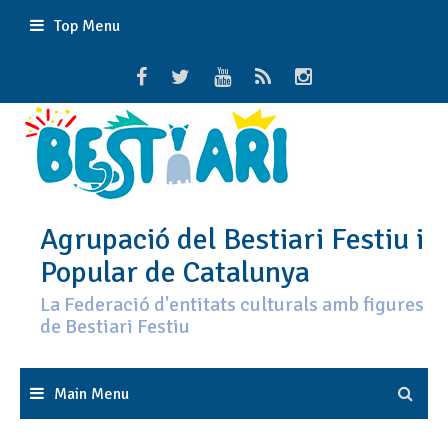
Skip
Top Menu
to
content
Agrupació del Bestiari Festiu i
Popular de Catalunya
La Federació d'entitats culturals amb figures
de Bestiari Festiu
Main Menu