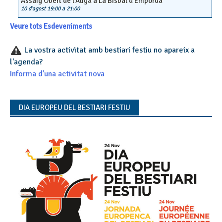
Assaig Obert de l’Àliga a La Bisbal d’Empordà
10 d'agost 19:00
a
21:00
Veure tots Esdeveniments
La vostra activitat amb bestiari festiu no apareix a
l'agenda?
Informa d'una activitat nova
DIA EUROPEU DEL BESTIARI FESTIU