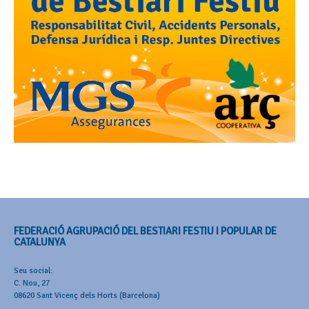
FEDERACIÓ AGRUPACIÓ DEL BESTIARI FESTIU I POPULAR DE
CATALUNYA
Seu social:
C. Nou, 27
08620 Sant Vicenç dels Horts (Barcelona)