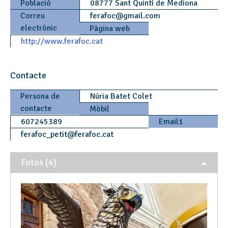
Població
08777 Sant Quintí de Mediona
Correu
ferafoc
@
gmail.com
electrònic
Pàgina web
http://www.ferafoc.cat
Contacte
Persona de
Núria Batet Colet
contacte
Mòbil
607245389
Email1
ferafoc_petit
@
ferafoc.cat
Fotos (4)