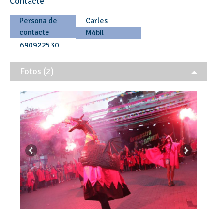
Contacte
Persona de
Carles
contacte
Mòbil
690922530
Fotos (2)