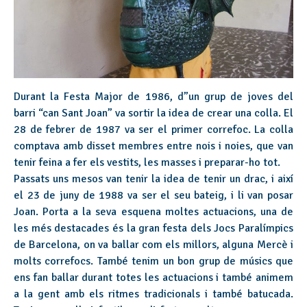
Durant la Festa Major de 1986, d”un grup de joves del
barri “can Sant Joan” va sortir la idea de crear una colla. El
28 de febrer de 1987 va ser el primer correfoc. La colla
comptava amb disset membres entre nois i noies, que van
tenir feina a fer els vestits, les masses i preparar-ho tot.
Passats uns mesos van tenir la idea de tenir un drac, i així
el 23 de juny de 1988 va ser el seu bateig, i li van posar
Joan. Porta a la seva esquena moltes actuacions, una de
les més destacades és la gran festa dels Jocs Paralímpics
de Barcelona, on va ballar com els millors, alguna Mercè i
molts correfocs. També tenim un bon grup de músics que
ens fan ballar durant totes les actuacions i també animem
a la gent amb els ritmes tradicionals i també batucada.