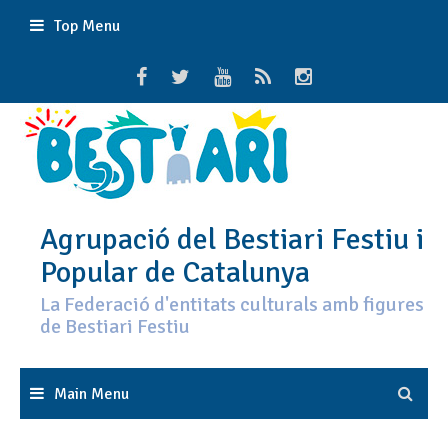
Skip
Top Menu
to
content
Agrupació del Bestiari Festiu i
Popular de Catalunya
La Federació d'entitats culturals amb figures
de Bestiari Festiu
Main Menu