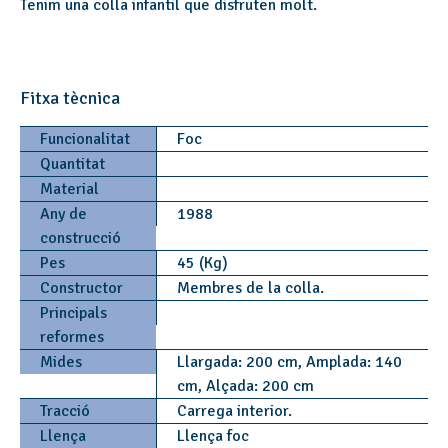
Tenim una colla infantil que disfruten molt.
Fitxa tècnica
Funcionalitat
Foc
Quantitat
Material
Any de
1988
construcció
Pes
45 (Kg)
Constructor
Membres de la colla.
Principals
reformes
Mides
Llargada: 200 cm, Amplada: 140
cm, Alçada: 200 cm
Tracció
Carrega interior.
Llença
Llença foc