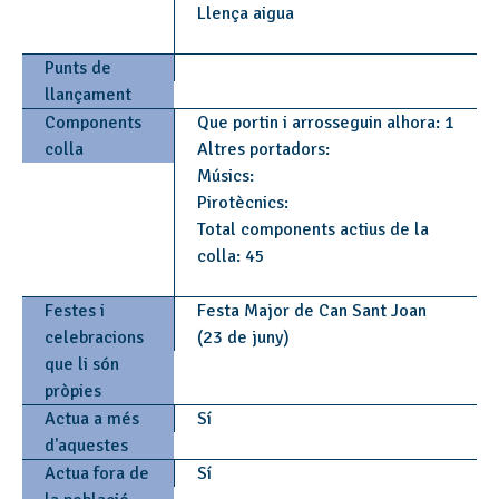
Llença aigua
Punts de
llançament
Components
Que portin i arrosseguin alhora: 1
colla
Altres portadors:
Músics:
Pirotècnics:
Total components actius de la
colla: 45
Festes i
Festa Major de Can Sant Joan
celebracions
(23 de juny)
que li són
pròpies
Actua a més
Sí
d'aquestes
Actua fora de
Sí