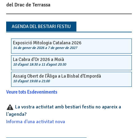
Post
del Drac de Terrassa
navigation
AGENDA DEL BESTIARI FESTIU
Exposició Mitologia Catalana 2026
14 de gener de 2026
a
7 de gener de 2027
La Cabra d’Or 2026 a Moià
10 d'agost 18:30
a
11 d'agost 20:30
Assaig Obert de l’Àliga a La Bisbal d’Empordà
10 d'agost 19:00
a
21:00
Veure tots Esdeveniments
La vostra activitat amb bestiari festiu no apareix a
l'agenda?
Informa d'una activitat nova