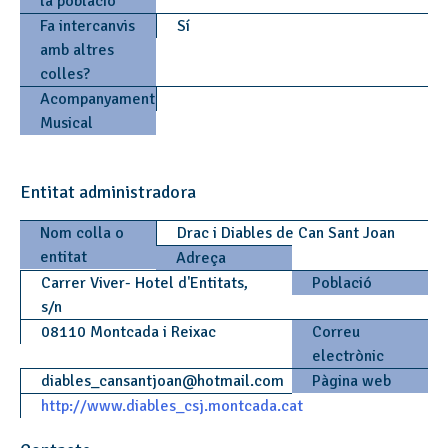
la població
Fa intercanvis
Sí
amb altres
colles?
Acompanyament
Musical
Entitat administradora
Nom colla o
Drac i Diables de Can Sant Joan
entitat
Adreça
Carrer Viver- Hotel d'Entitats,
Població
s/n
08110 Montcada i Reixac
Correu
electrònic
diables_cansantjoan
@
hotmail.com
Pàgina web
http://www.diables_csj.montcada.cat