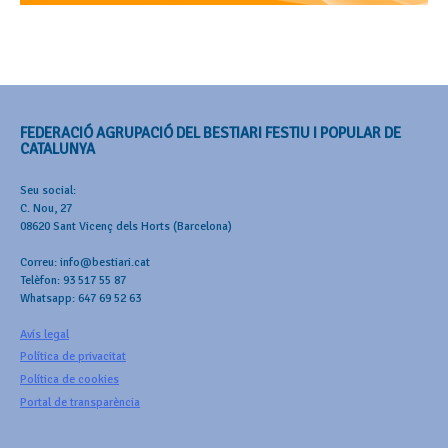
FEDERACIÓ AGRUPACIÓ DEL BESTIARI FESTIU I POPULAR DE
CATALUNYA
Seu social:
C. Nou, 27
08620 Sant Vicenç dels Horts (Barcelona)
Correu: info@bestiari.cat
Telèfon: 93 517 55 87
Whatsapp: 647 69 52 63
Avís legal
Política de privacitat
Política de cookies
Portal de transparència