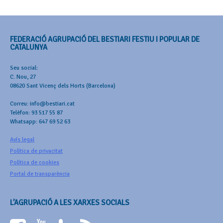
FEDERACIÓ AGRUPACIÓ DEL BESTIARI FESTIU I POPULAR DE
CATALUNYA
Seu social:
C. Nou, 27
08620 Sant Vicenç dels Horts (Barcelona)
Correu: info@bestiari.cat
Telèfon: 93 517 55 87
Whatsapp: 647 69 52 63
Avís legal
Política de privacitat
Política de cookies
Portal de transparència
L’AGRUPACIÓ A LES XARXES SOCIALS