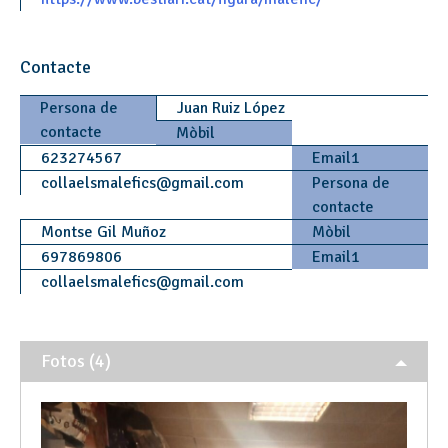
Contacte
Persona de
Juan Ruiz López
contacte
Mòbil
623274567
Email1
collaelsmalefics
@
gmail.com
Persona de
contacte
Montse Gil Muñoz
Mòbil
697869806
Email1
collaelsmalefics
@
gmail.com
Fotos (4)