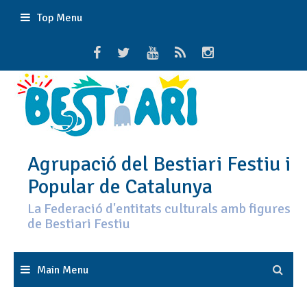
Skip
Top Menu
to
content
Agrupació del Bestiari Festiu i
Popular de Catalunya
La Federació d'entitats culturals amb figures
de Bestiari Festiu
Main Menu