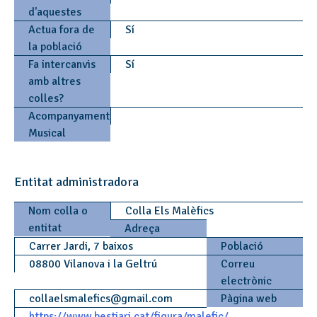
d'aquestes
Actua fora de
Sí
la població
Fa intercanvis
Sí
amb altres
colles?
Acompanyament
Musical
Entitat administradora
Nom colla o
Colla Els Malèfics
entitat
Adreça
Carrer Jardi, 7 baixos
Població
08800 Vilanova i la Geltrú
Correu
electrònic
collaelsmalefics
@
gmail.com
Pàgina web
https://www.bestiari.cat/figura/malefic/