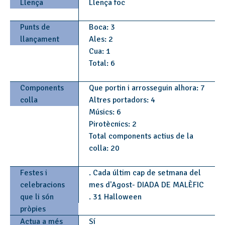
Llença
Llença foc
Punts de
Boca: 3
llançament
Ales: 2
Cua: 1
Total: 6
Components
Que portin i arrosseguin alhora: 7
colla
Altres portadors: 4
Músics: 6
Pirotècnics: 2
Total components actius de la
colla: 20
Festes i
. Cada últim cap de setmana del
celebracions
mes d'Agost- DIADA DE MALÈFIC
que li són
. 31 Halloween
pròpies
Actua a més
Sí