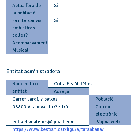
Actua fora de
Sí
la població
Fa intercanvis
Sí
amb altres
colles?
Acompanyament
Musical
Entitat administradora
Nom colla o
Colla Els Malèfics
entitat
Adreça
Carrer Jardi, 7 baixos
Població
08800 Vilanova i la Geltrú
Correu
electrònic
collaelsmalefics
@
gmail.com
Pàgina web
https://www.bestiari.cat/figura/taranbana/