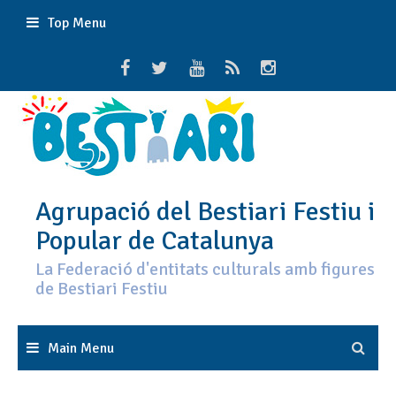
Skip
Top Menu
to
content
Agrupació del Bestiari Festiu i
Popular de Catalunya
La Federació d'entitats culturals amb figures
de Bestiari Festiu
Main Menu