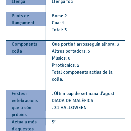
Llença
Llença foc
Punts de
Boca: 2
llançament
Cua: 1
Total: 3
Components
Que portin i arrosseguin alhora: 3
colla
Altres portadors: 5
Músics: 6
Pirotècnics: 2
Total components actius de la
colla:
Festes i
. Últim cap de setmana d'agost
celebracions
DIADA DE MALÈFICS
que li són
. 31 HALLOWEEN
pròpies
Actua a més
Sí
d'aquestes