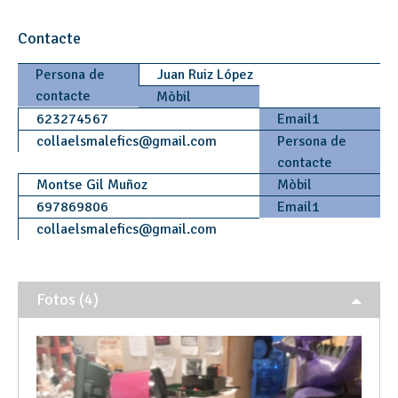
Contacte
Persona de
Juan Ruiz López
contacte
Mòbil
623274567
Email1
collaelsmalefics
@
gmail.com
Persona de
contacte
Montse Gil Muñoz
Mòbil
697869806
Email1
collaelsmalefics
@
gmail.com
Fotos (4)