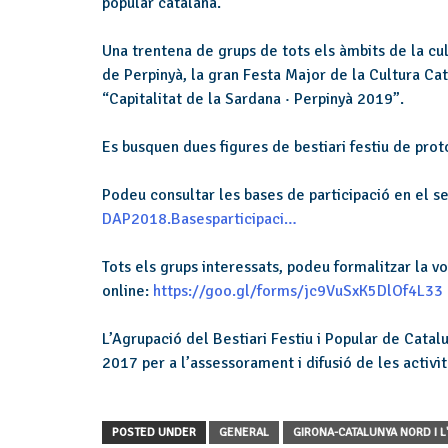
popular catalana.
Una trentena de grups de tots els àmbits de la cul
de Perpinyà, la gran Festa Major de la Cultura Ca
“Capitalitat de la Sardana · Perpinyà 2019”.
Es busquen dues figures de bestiari festiu de proto
Podeu consultar les bases de participació en el s
DAP2018.Basesparticipaci…
Tots els grups interessats, podeu formalitzar la vos
online:
https://goo.gl/forms/jc9VuSxK5DlOf4L33
L’Agrupació del Bestiari Festiu i Popular de Catal
2017 per a l’assessorament i difusió de les activi
POSTED UNDER
GENERAL
GIRONA-CATALUNYA NORD I L