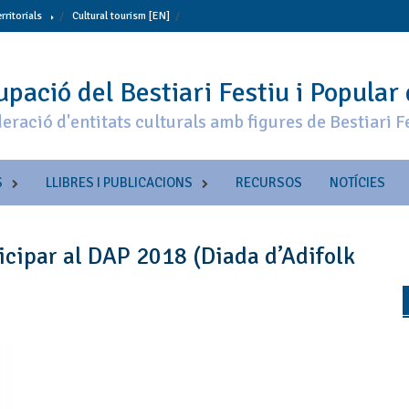
erritorials
Cultural tourism [EN]
pació del Bestiari Festiu i Popular
eració d'entitats culturals amb figures de Bestiari F
S
LLIBRES I PUBLICACIONS
RECURSOS
NOTÍCIES
icipar al DAP 2018 (Diada d’Adifolk