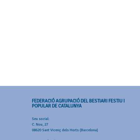
FEDERACIÓ AGRUPACIÓ DEL BESTIARI FESTIU I
POPULAR DE CATALUNYA
Seu social:
C. Nou, 27
08620 Sant Vicenç dels Horts (Barcelona)