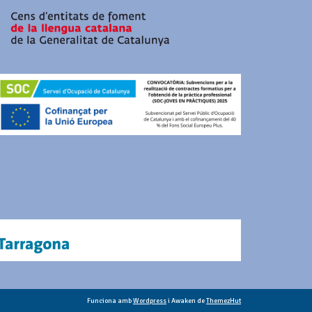
Funciona amb
Wordpress
i Awaken de
ThemezHut