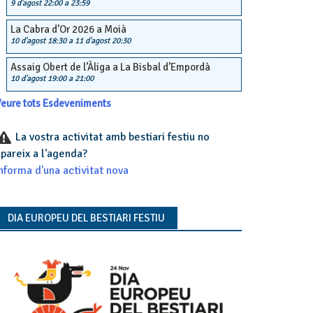
9 d'agost 22:00
a
23:59
La Cabra d’Or 2026 a Moià
10 d'agost 18:30
a
11 d'agost 20:30
Assaig Obert de l’Àliga a La Bisbal d’Empordà
10 d'agost 19:00
a
21:00
eure tots Esdeveniments
La vostra activitat amb bestiari festiu no
pareix a l'agenda?
nforma d'una activitat nova
DIA EUROPEU DEL BESTIARI FESTIU