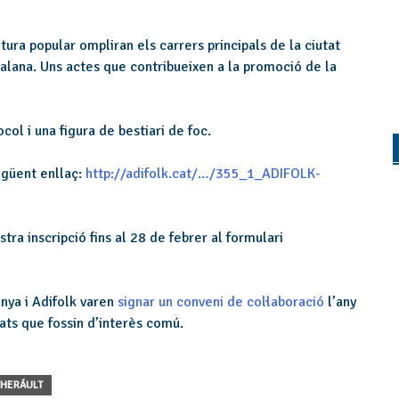
tura popular ompliran els carrers principals de la ciutat
talana. Uns actes que contribueixen a la promoció de la
col i una figura de bestiari de foc.
egüent enllaç:
http://adifolk.cat/…/355_1_ADIFOLK-
tra inscripció fins al 28 de febrer al formulari
unya i Adifolk varen
signar un conveni de col·laboració
l’any
tats que fossin d’interès comú.
'HERÁULT