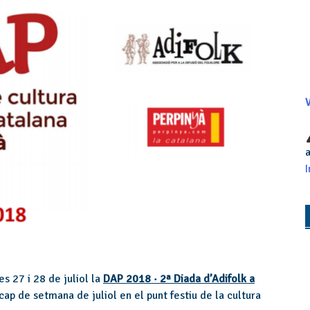
V
a
I
s 27 i 28 de juliol la
DAP 2018 · 2ª Diada d’Adifolk a
cap de setmana de juliol en el punt festiu de la cultura