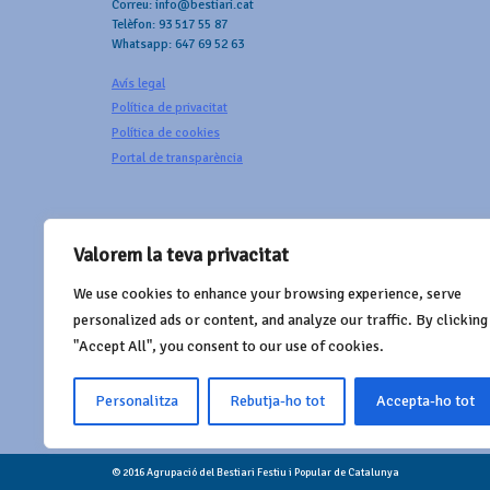
Correu: info@bestiari.cat
Telèfon: 93 517 55 87
Whatsapp: 647 69 52 63
Avís legal
Política de privacitat
Política de cookies
Portal de transparència
Valorem la teva privacitat
We use cookies to enhance your browsing experience, serve
AMB EL SUPORT DE
personalized ads or content, and analyze our traffic. By clicking
"Accept All", you consent to our use of cookies.
Personalitza
Rebutja-ho tot
Accepta-ho tot
© 2016 Agrupació del Bestiari Festiu i Popular de Catalunya