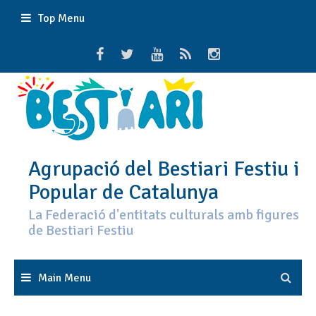
Skip
Top Menu
to
content
Agrupació del Bestiari Festiu i
Popular de Catalunya
La Federació d'entitats culturals amb figures
de Bestiari Festiu
Main Menu