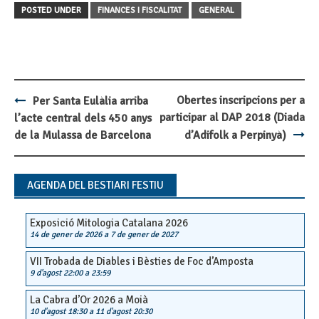
POSTED UNDER
FINANCES I FISCALITAT
GENERAL
Obertes inscripcions per a
Per Santa Eulàlia arriba
Post
participar al DAP 2018 (Diada
l’acte central dels 450 anys
navigation
de la Mulassa de Barcelona
d’Adifolk a Perpinyà)
AGENDA DEL BESTIARI FESTIU
Exposició Mitologia Catalana 2026
14 de gener de 2026
a
7 de gener de 2027
VII Trobada de Diables i Bèsties de Foc d’Amposta
9 d'agost 22:00
a
23:59
La Cabra d’Or 2026 a Moià
10 d'agost 18:30
a
11 d'agost 20:30