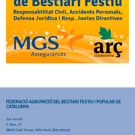
FEDERACIÓ AGRUPACIÓ DEL BESTIARI FESTIU I POPULAR DE
CATALUNYA
Seu social:
C. Nou, 27
08620 Sant Vicenç dels Horts (Barcelona)