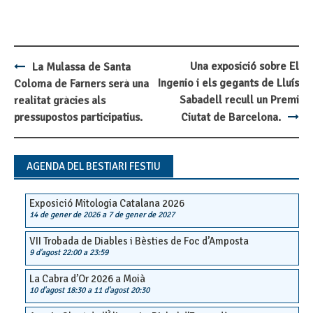
Una exposició sobre El
La Mulassa de Santa
Post
Ingenio i els gegants de Lluís
Coloma de Farners serà una
navigation
Sabadell recull un Premi
realitat gràcies als
pressupostos participatius.
Ciutat de Barcelona.
AGENDA DEL BESTIARI FESTIU
Exposició Mitologia Catalana 2026
14 de gener de 2026
a
7 de gener de 2027
VII Trobada de Diables i Bèsties de Foc d’Amposta
9 d'agost 22:00
a
23:59
La Cabra d’Or 2026 a Moià
10 d'agost 18:30
a
11 d'agost 20:30