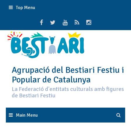
Skip
Top Menu
to
content
Agrupació del Bestiari Festiu i
Popular de Catalunya
La Federació d'entitats culturals amb figures
de Bestiari Festiu
Main Menu