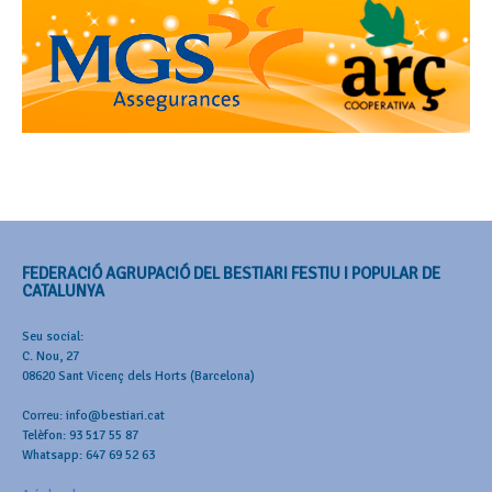
FEDERACIÓ AGRUPACIÓ DEL BESTIARI FESTIU I POPULAR DE
CATALUNYA
Seu social:
C. Nou, 27
08620 Sant Vicenç dels Horts (Barcelona)
Correu: info@bestiari.cat
Telèfon: 93 517 55 87
Whatsapp: 647 69 52 63