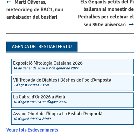
Els Gegants petits del Pi
Martí Oliveras,
Post
ballaran al monestir de
meteoròleg de RAC1, nou
navigation
Pedralbes per celebrar el
ambaixador del bestiari
seu 350è aniversari
AGENDA DEL BESTIARI FESTIU
Exposició Mitologia Catalana 2026
14 de gener de 2026
a
7 de gener de 2027
VII Trobada de Diables i Bèsties de Foc d’Amposta
9 d'agost 22:00
a
23:59
La Cabra d’Or 2026 a Moià
10 d'agost 18:30
a
11 d'agost 20:30
Assaig Obert de l’Àliga a La Bisbal d’Empordà
10 d'agost 19:00
a
21:00
Veure tots Esdeveniments