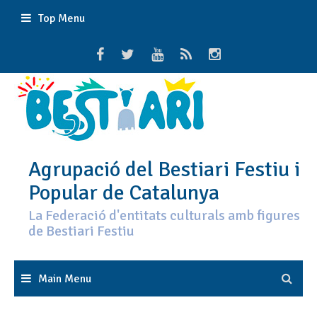
Skip
Top Menu
to
content
Agrupació del Bestiari Festiu i
Popular de Catalunya
La Federació d'entitats culturals amb figures
de Bestiari Festiu
Main Menu