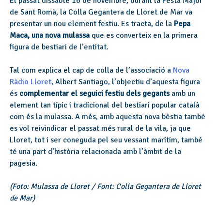
El passat dissabte 16 de novembre, durant la Festa Major
de Sant Romà, la Colla Gegantera de Lloret de Mar va
presentar un nou element festiu. Es tracta, de la
Pepa
Maca, una nova mulassa
que es converteix en la primera
figura de bestiari de l’entitat.
Tal com explica el cap de colla de l’associació a
Nova
Ràdio Lloret
, Albert Santiago, l’objectiu d’aquesta figura
és
complementar el seguici festiu dels gegants
amb un
element tan típic i tradicional del bestiari popular català
com és la mulassa. A més, amb aquesta nova bèstia també
es vol reivindicar el passat més rural de la vila, ja que
Lloret, tot i ser coneguda pel seu vessant marítim, també
té una part d’història relacionada amb l’àmbit de la
pagesia.
(Foto: Mulassa de Lloret / Font: Colla Gegantera de Lloret
de Mar)