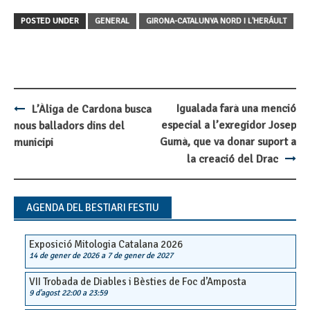
POSTED UNDER
GENERAL
GIRONA-CATALUNYA NORD I L'HERÁULT
Igualada farà una menció
L’Àliga de Cardona busca
Post
especial a l’exregidor Josep
nous balladors dins del
navigation
Gumà, que va donar suport a
municipi
la creació del Drac
AGENDA DEL BESTIARI FESTIU
Exposició Mitologia Catalana 2026
14 de gener de 2026
a
7 de gener de 2027
VII Trobada de Diables i Bèsties de Foc d’Amposta
9 d'agost 22:00
a
23:59