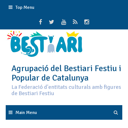
Skip
Top Menu
to
content
Agrupació del Bestiari Festiu i
Popular de Catalunya
La Federació d'entitats culturals amb figures
de Bestiari Festiu
Main Menu