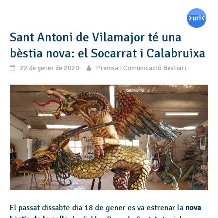
Sant Antoni de Vilamajor té una
bèstia nova: el Socarrat i Calabruixa
22 de gener de 2020
Premsa i Comunicació Bestiari
El passat dissabte dia 18 de gener es va estrenar la
nova