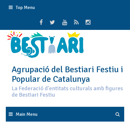
Skip
Top Menu
to
content
Agrupació del Bestiari Festiu i
Popular de Catalunya
La Federació d'entitats culturals amb figures
de Bestiari Festiu
Main Menu