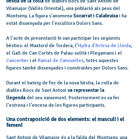
bèstia de la colla
de diables Bocs de Sant Antoni de
Vilamajor (Vallès Oriental), una població als peus del
Montseny. La figura s’anomena
Socarrat i Calabruixa
i
ha
estat dissenyada per l’escultora Dolors Sans.
A l’acte de presentació hi van participar les següents
bèsties: el Maxtord de Tordera, l’
Hydra d’Artesa de Lleida
,
el Gall de Can Cortés de Palau-solità i Plegamans i el
Cancerber
i el
Ramat de Canovelles
, totes aquestes
figures també dissenyades i construïdes per Dolors Sans.
Durant el bateig de foc de la nova bèstia, la colla de
diables Bocs de Sant Antoni
va representar la
llegenda
del seu naixement. Posteriorment es va fer
l’estrena i l’encesa de les figures participants.
Una contraposició de dos elements: el masculí i el
femení
Sant Antoni de Vilamajor és a la falda del Montseny, una