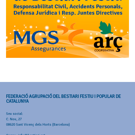
FEDERACIÓ AGRUPACIÓ DEL BESTIARI FESTIU I POPULAR DE
CATALUNYA
Seu social:
C. Nou, 27
08620 Sant Vicenç dels Horts (Barcelona)