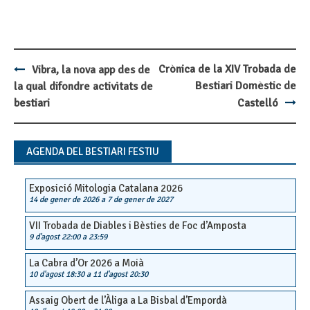
Crònica de la XIV Trobada de
Vibra, la nova app des de
Post
Bestiari Domèstic de
la qual difondre activitats de
navigation
bestiari
Castelló
AGENDA DEL BESTIARI FESTIU
Exposició Mitologia Catalana 2026
14 de gener de 2026
a
7 de gener de 2027
VII Trobada de Diables i Bèsties de Foc d’Amposta
9 d'agost 22:00
a
23:59
La Cabra d’Or 2026 a Moià
10 d'agost 18:30
a
11 d'agost 20:30
Assaig Obert de l’Àliga a La Bisbal d’Empordà