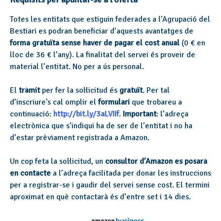
Totes les entitats que estiguin federades a l’Agrupació del
Bestiari es podran beneficiar d’aquests avantatges de
forma gratuïta
sense haver de pagar el cost anual
(0 € en
lloc de 36 € l’any). La finalitat del servei és proveir de
material l’entitat. No per a ús personal.
El
tràmit
per fer la sol·licitud és
gratuït
. Per tal
d’inscriure’s cal omplir el
formulari
que trobareu a
continuació:
http://bit.ly/3aLVIIf
.
Important
: l’adreça
electrònica que s’indiqui ha de ser de l’entitat i no ha
d’estar prèviament registrada a Amazon.
Un cop feta la sol·licitud, un
consultor d’Amazon es posarà
en contacte
a l’adreça facilitada per donar les instruccions
per a registrar-se i gaudir del servei sense cost. El termini
aproximat en què contactarà és d’entre set i 14 dies.