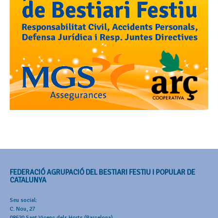
FEDERACIÓ AGRUPACIÓ DEL BESTIARI FESTIU I POPULAR DE
CATALUNYA
Seu social:
C. Nou, 27
08620 Sant Vicenç dels Horts (Barcelona)