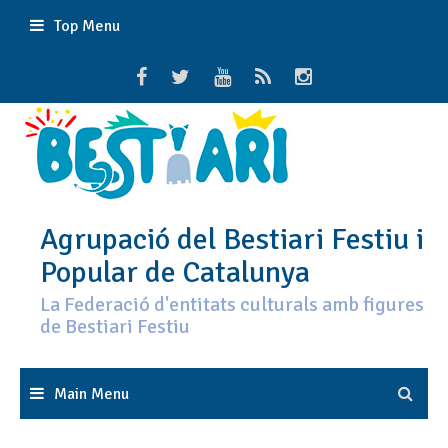
Skip
Top Menu
to
content
Agrupació del Bestiari Festiu i
Popular de Catalunya
La Federació d'entitats culturals amb figures
de Bestiari Festiu
Main Menu