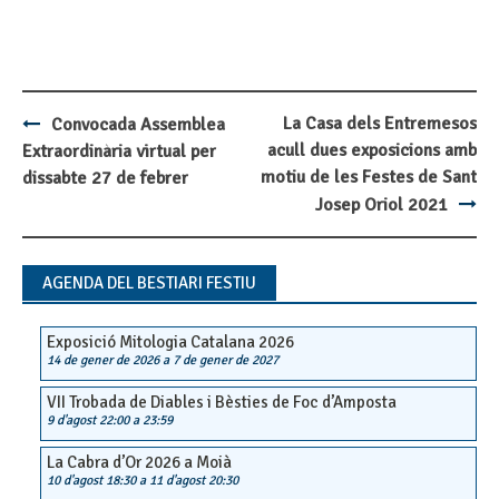
La Casa dels Entremesos
Convocada Assemblea
Post
acull dues exposicions amb
Extraordinària virtual per
navigation
motiu de les Festes de Sant
dissabte 27 de febrer
Josep Oriol 2021
AGENDA DEL BESTIARI FESTIU
Exposició Mitologia Catalana 2026
14 de gener de 2026
a
7 de gener de 2027
VII Trobada de Diables i Bèsties de Foc d’Amposta
9 d'agost 22:00
a
23:59
La Cabra d’Or 2026 a Moià
10 d'agost 18:30
a
11 d'agost 20:30