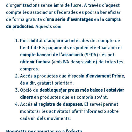
d’organitzacions sense ànim de lucre. A través d’aquest
compte les associacions federades es podran beneficiar
de forma gratuïta d’
una sèrie d’avantatges
en la
compra
de productes
. Aquests són:
Possibilitat d’adquirir articles des del compte de
l’entitat: Els pagaments es poden efectuar amb el
compte bancari de l’associació
(SEPA) i es pot
obtenir factura
(amb IVA desgravable) de totes les
compres.
Accés a productes que disposin
d’enviament Prime
,
és a dir, gratuït i prioritari.
Opció de
desbloquejar preus més baixos i estalviar
diners
en productes que es comprin sovint.
Accés al
registre de despeses
:
El servei permet
monitorar les activitats i oferir informació sobre
cada un dels moviments.
Requisits per apuntar-se a l’oferta