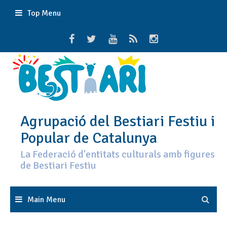
Skip
Top Menu
to
content
Agrupació del Bestiari Festiu i
Popular de Catalunya
La Federació d'entitats culturals amb figures
de Bestiari Festiu
Main Menu