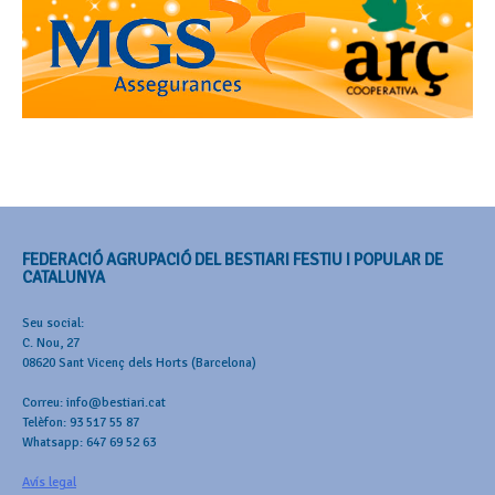
FEDERACIÓ AGRUPACIÓ DEL BESTIARI FESTIU I POPULAR DE
CATALUNYA
Seu social:
C. Nou, 27
08620 Sant Vicenç dels Horts (Barcelona)
Correu: info@bestiari.cat
Telèfon: 93 517 55 87
Whatsapp: 647 69 52 63
Avís legal