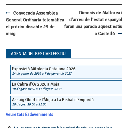
Dimonis de Mallorca i
Convocada Assemblea
Post
d’arreu de l’estat espanyol
General Ordinària telemàtica
navigation
faran una parada aquest estiu
el pròxim dissabte 29 de
maig
a Castelló
AGENDA DEL BESTIARI FESTIU
Exposició Mitologia Catalana 2026
14 de gener de 2026
a
7 de gener de 2027
La Cabra d’Or 2026 a Moià
10 d'agost 18:30
a
11 d'agost 20:30
Assaig Obert de l’Àliga a La Bisbal d’Empordà
10 d'agost 19:00
a
21:00
Veure tots Esdeveniments