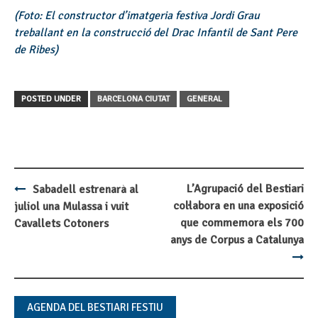
(Foto: El constructor d’imatgeria festiva Jordi Grau
treballant en la construcció del Drac Infantil de Sant Pere
de Ribes)
POSTED UNDER
BARCELONA CIUTAT
GENERAL
L’Agrupació del Bestiari
Sabadell estrenarà al
Post
col·labora en una exposició
juliol una Mulassa i vuit
navigation
que commemora els 700
Cavallets Cotoners
anys de Corpus a Catalunya
AGENDA DEL BESTIARI FESTIU