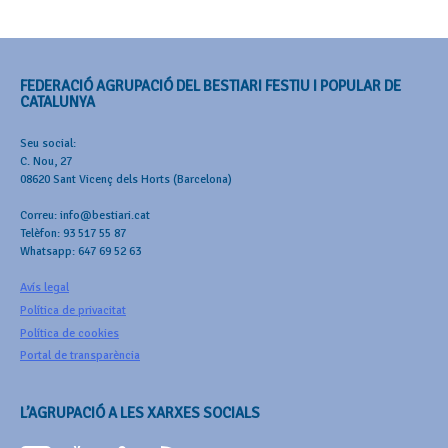
FEDERACIÓ AGRUPACIÓ DEL BESTIARI FESTIU I POPULAR DE
CATALUNYA
Seu social:
C. Nou, 27
08620 Sant Vicenç dels Horts (Barcelona)
Correu: info@bestiari.cat
Telèfon: 93 517 55 87
Whatsapp: 647 69 52 63
Avís legal
Política de privacitat
Política de cookies
Portal de transparència
L’AGRUPACIÓ A LES XARXES SOCIALS