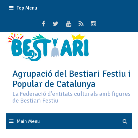
Skip
Top Menu
to
content
Agrupació del Bestiari Festiu i
Popular de Catalunya
La Federació d'entitats culturals amb figures
de Bestiari Festiu
Main Menu